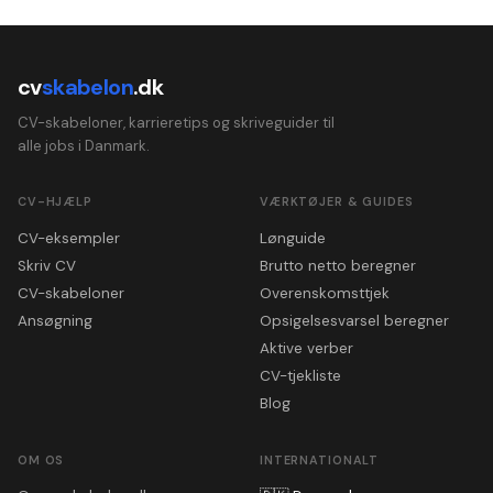
cv
skabelon
.dk
CV-skabeloner, karrieretips og skriveguider til
alle jobs i Danmark.
CV-HJÆLP
VÆRKTØJER & GUIDES
CV-eksempler
Lønguide
Skriv CV
Brutto netto beregner
CV-skabeloner
Overenskomsttjek
Ansøgning
Opsigelsesvarsel beregner
Aktive verber
CV-tjekliste
Blog
OM OS
INTERNATIONALT