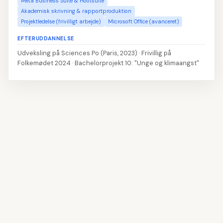
Meta Business Suite & Hootsuite
Akademisk skrivning & rapportproduktion
Projektledelse (frivilligt arbejde)
Microsoft Office (avanceret)
EFTERUDDANNELSE
Udveksling på Sciences Po (Paris, 2023) · Frivillig på
Folkemødet 2024 · Bachelorprojekt 10: "Unge og klimaangst"
👤
Udfyld navn og kontaktoplysninger
1
📝
Skriv din profiltekst
2
💼
Tilføj erhvervserfaring
3
🎓
Angiv din uddannelse
4
💡
Vælg dine kompetencer
5