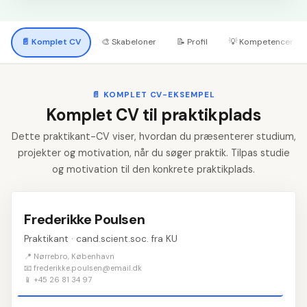
📄
Komplet CV
🎨
Skabeloner
📝
Profil
💡
Kompetencer
📄
KOMPLET CV-EKSEMPEL
Komplet CV til praktikplads
Dette praktikant-CV viser, hvordan du præsenterer studium,
projekter og motivation, når du søger praktik. Tilpas studie
og motivation til den konkrete praktikplads.
Frederikke Poulsen
Praktikant · cand.scient.soc. fra KU
📍 Nørrebro, København
📧 frederikke.poulsen@email.dk
📱 +45 26 81 34 97