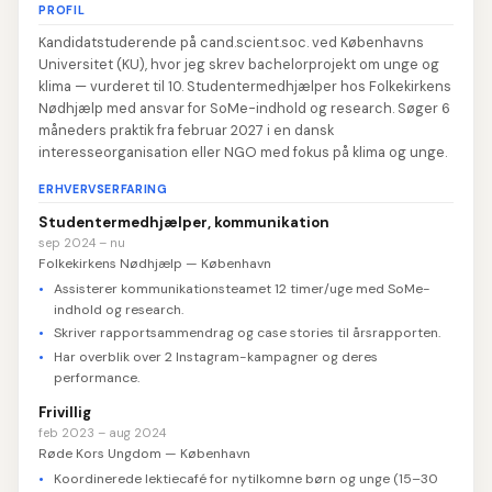
PROFIL
Kandidatstuderende på cand.scient.soc. ved Københavns
Universitet (KU), hvor jeg skrev bachelorprojekt om unge og
klima — vurderet til 10. Studentermedhjælper hos Folkekirkens
Nødhjælp med ansvar for SoMe-indhold og research. Søger 6
måneders praktik fra februar 2027 i en dansk
interesseorganisation eller NGO med fokus på klima og unge.
ERHVERVSERFARING
Studentermedhjælper, kommunikation
sep 2024 – nu
Folkekirkens Nødhjælp — København
Assisterer kommunikationsteamet 12 timer/uge med SoMe-
indhold og research.
Skriver rapportsammendrag og case stories til årsrapporten.
Har overblik over 2 Instagram-kampagner og deres
performance.
Frivillig
feb 2023 – aug 2024
Røde Kors Ungdom — København
Koordinerede lektiecafé for nytilkomne børn og unge (15–30