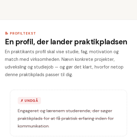
📝 PROFILTEKST
En profil, der lander praktikpladsen
En praktikants profil skal vise studie, fag, motivation og
match med virksomheden. Nævn konkrete projekter,
udveksling og studiejob — og gør det klart, hvorfor netop
denne praktikplads passer til dig.
✗
UNDGÅ
Engageret og lærenem studerende, der søger
praktikplads for at få praktisk erfaring inden for
kommunikation.