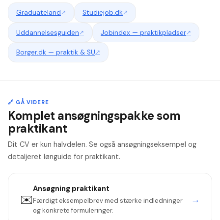
Graduateland
↗
Studiejob.dk
↗
Uddannelsesguiden
↗
Jobindex — praktikpladser
↗
Borger.dk — praktik & SU
↗
🔗 GÅ VIDERE
Komplet ansøgningspakke som
praktikant
Dit CV er kun halvdelen. Se også ansøgningseksempel og
detaljeret lønguide for praktikant.
Ansøgning
praktikant
✉️
→
Færdigt eksempelbrev med stærke indledninger
og konkrete formuleringer.