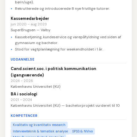
børn/uge).
Rekrutterede og introducerede 8 nye frivillige tutorer.
Kassemedarbejder
jun 2020 – aug 2023
SuperBrugsen — Valby
Kassebetjening, kundeservice og varepåfyldning ved siden af
gymnasium og bachelor.
Stod for vagtplanlægning for weekendholdet i 1 år.
UDDANNELSE
Cand.scient.soc. i politisk kommunikation
(igangværende)
2024 – 2026
Københavns Universitet (KU)
BA i sociologi
2021 – 2024
Københavns Universitet (KU) — bachelorprojekt vurderet til 10
KOMPETENCER
Kvalitativ og kvantitativ research
Interviewteknik & tematisk analyse
SPSS & NVivo