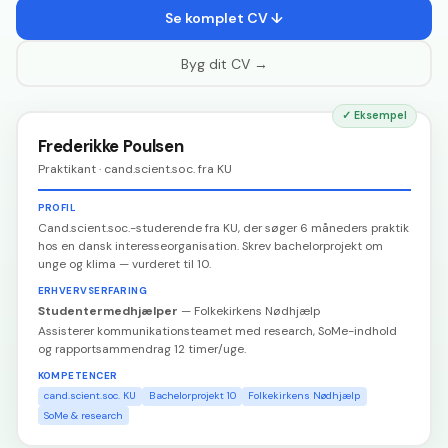
Se komplet CV ↓
Byg dit CV →
✓
Eksempel
Frederikke Poulsen
Praktikant · cand.scient.soc. fra KU
PROFIL
Cand.scient.soc.-studerende fra KU, der søger 6 måneders praktik
hos en dansk interesseorganisation. Skrev bachelorprojekt om
unge og klima — vurderet til 10.
ERHVERVSERFARING
Studentermedhjælper
—
Folkekirkens Nødhjælp
Assisterer kommunikationsteamet med research, SoMe-indhold
og rapportsammendrag 12 timer/uge.
KOMPETENCER
cand.scient.soc. KU
Bachelorprojekt 10
Folkekirkens Nødhjælp
SoMe & research