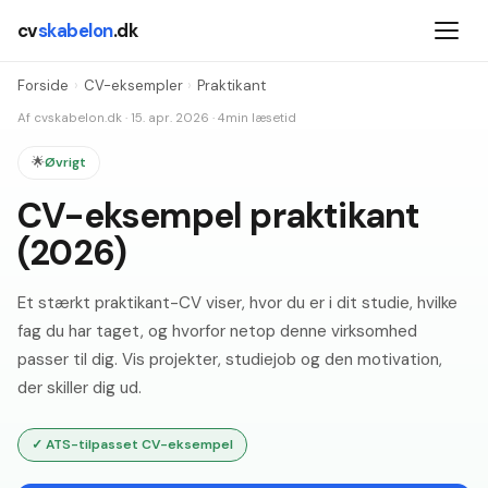
cv
skabelon
.dk
Forside
›
CV-eksempler
›
Praktikant
Af
cvskabelon.dk
·
15. apr. 2026
·
4
min læsetid
🌟
Øvrigt
CV-eksempel praktikant
(2026)
Et stærkt praktikant-CV viser, hvor du er i dit studie, hvilke
fag du har taget, og hvorfor netop denne virksomhed
passer til dig. Vis projekter, studiejob og den motivation,
der skiller dig ud.
✓
ATS-tilpasset CV-eksempel