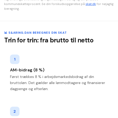
kommuneskatteprocent. Se din forskudsopgørelse på
skat.dk
for nøjagtig
beregning.
📊 S&ARING;DAN BEREGNES DIN SKAT
Trin for trin: fra brutto til netto
1
AM-bidrag (8 %)
Først trækkes 8 % i arbejdsmarkedsbidrag af din
bruttoløn. Det gælder alle lønmodtagere og finansierer
dagpenge og efterløn.
2