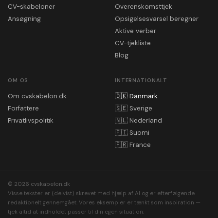
CV-skabeloner
Overenskomsttjek
Ansøgning
Opsigelsesvarsel beregner
Aktive verber
CV-tjekliste
Blog
OM OS
INTERNATIONALT
Om cvskabelon.dk
🇩🇰
Danmark
Forfattere
🇸🇪
Sverige
Privatlivspolitik
🇳🇱
Nederland
🇫🇮
Suomi
🇫🇷
France
© 2026 cvskabelon.dk
Visse tekster er (delvist) skrevet med hjælp af AI og er efterfølgende
redaktionelt gennemgået. Vores eksempler er tænkt som inspiration —
tjek altid at indholdet passer til din egen situation.