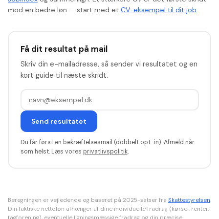
mod en bedre løn —
start med et
CV-eksempel til dit job
.
Få dit resultat på mail
Skriv din e-mailadresse, så sender vi resultatet og en
kort guide til næste skridt.
Send resultatet
Du får først en bekræftelsesmail (dobbelt opt-in). Afmeld når
som helst. Læs vores
privatlivspolitik
.
Beregningen er vejledende og baseret på 2025-satser fra
Skattestyrelsen
.
Din faktiske nettoløn afhænger af dine individuelle fradrag (kørsel, renter,
fagforening), eventuelle ligningsmæssige fradrag og din præcise