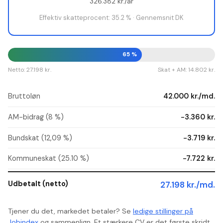
326.382
kr./år
Effektiv skatteprocent:
35.2
% ·
Gennemsnit DK
65
%
Netto:
27.198
kr.
Skat + AM:
14.802
kr.
Bruttoløn
42.000
kr./md.
AM-bidrag (8 %)
−
3.360
kr.
Bundskat (12,09 %)
−
3.719
kr.
Kommuneskat (
25.10
%)
−
7.722
kr.
Udbetalt (netto)
27.198
kr./md.
Tjener du det, markedet betaler? Se
ledige stillinger på
Jobindex
og sammenlign. Et stærkere CV er det første skridt