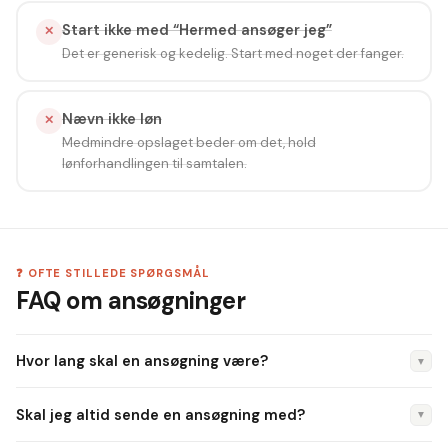
Start ikke med “Hermed ansøger jeg”
✕
Det er generisk og kedelig. Start med noget der fanger.
Nævn ikke løn
✕
Medmindre opslaget beder om det, hold
lønforhandlingen til samtalen.
❓ OFTE STILLEDE SPØRGSMÅL
FAQ om ansøgninger
Hvor lang skal en ansøgning være?
▼
En ansøgning bør fylde maksimalt én A4-side (ca. 300–400
Skal jeg altid sende en ansøgning med?
▼
ord). Rekrutterere har begrænset tid — vær præcis og