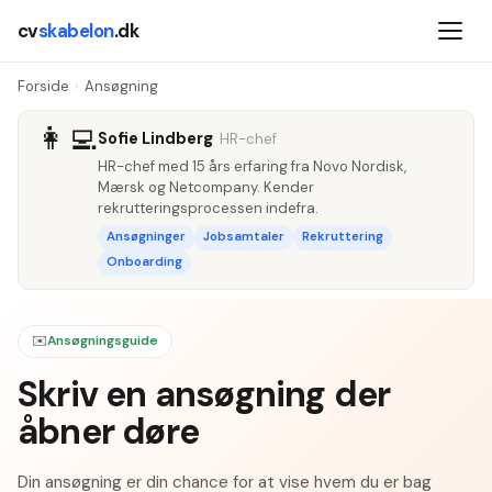
cv
skabelon
.dk
Forside
›
Ansøgning
👩‍💻
Sofie Lindberg
HR-chef
HR-chef med 15 års erfaring fra Novo Nordisk,
Mærsk og Netcompany. Kender
rekrutteringsprocessen indefra.
Ansøgninger
Jobsamtaler
Rekruttering
Onboarding
✉️
Ansøgningsguide
Skriv en ansøgning der
åbner døre
Din ansøgning er din chance for at vise hvem du er bag