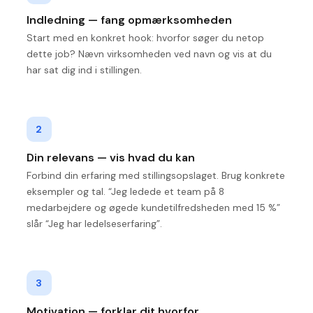
Indledning — fang opmærksomheden
Start med en konkret hook: hvorfor søger du netop
dette job? Nævn virksomheden ved navn og vis at du
har sat dig ind i stillingen.
2
Din relevans — vis hvad du kan
Forbind din erfaring med stillingsopslaget. Brug konkrete
eksempler og tal. “Jeg ledede et team på 8
medarbejdere og øgede kundetilfredsheden med 15 %”
slår “Jeg har ledelseserfaring”.
3
Motivation — forklar dit hvorfor