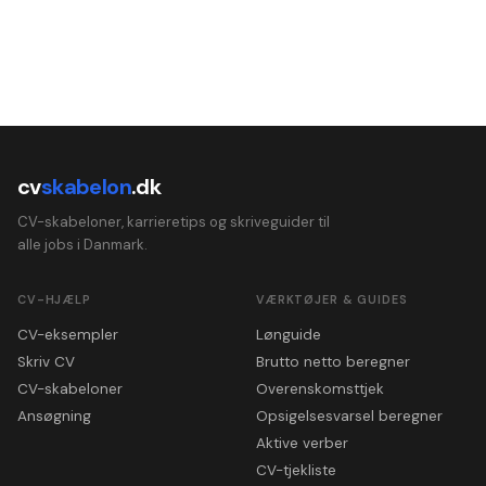
cv
skabelon
.dk
CV-skabeloner, karrieretips og skriveguider til
alle jobs i Danmark.
CV-HJÆLP
VÆRKTØJER & GUIDES
CV-eksempler
Lønguide
Skriv CV
Brutto netto beregner
CV-skabeloner
Overenskomsttjek
Ansøgning
Opsigelsesvarsel beregner
Aktive verber
CV-tjekliste