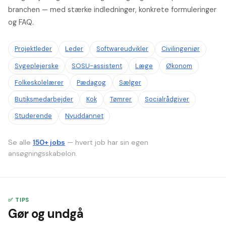
branchen — med stærke indledninger, konkrete formuleringer
og FAQ.
Projektleder
Leder
Softwareudvikler
Civilingeniør
Sygeplejerske
SOSU-assistent
Læge
Økonom
Folkeskolelærer
Pædagog
Sælger
Butiksmedarbejder
Kok
Tømrer
Socialrådgiver
Studerende
Nyuddannet
Se alle
150+ jobs
— hvert job har sin egen
ansøgningsskabelon.
✅ TIPS
Gør og undgå