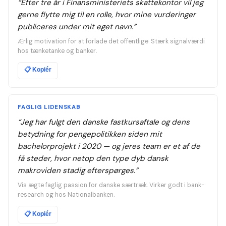
“
Efter tre år i Finansministeriets skattekontor vil jeg
gerne flytte mig til en rolle, hvor mine vurderinger
publiceres under mit eget navn.
”
Ærlig motivation for at forlade det offentlige. Stærk signalværdi
hos tænketanke og banker.
📋
Kopiér
FAGLIG LIDENSKAB
“
Jeg har fulgt den danske fastkursaftale og dens
betydning for pengepolitikken siden mit
bachelorprojekt i 2020 — og jeres team er et af de
få steder, hvor netop den type dyb dansk
makroviden stadig efterspørges.
”
Vis ægte faglig passion for danske særtræk. Virker godt i bank-
research og hos Nationalbanken.
📋
Kopiér