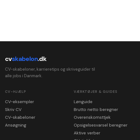
cv
skabelon
.dk
CV-skabeloner, karrieretips og skriveguider til
alle jobs i Danmark.
CV-HJÆLP
VÆRKTØJER & GUIDES
CV-eksempler
Lønguide
Skriv CV
Brutto netto beregner
CV-skabeloner
Overenskomsttjek
Ansøgning
Opsigelsesvarsel beregner
Aktive verber