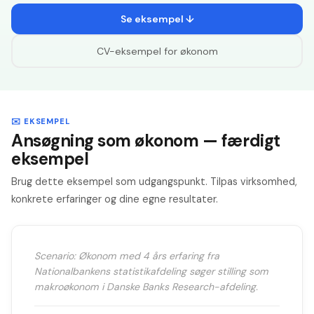
Se eksempel ↓
CV-eksempel for
økonom
✉️ EKSEMPEL
Ansøgning som økonom — færdigt
eksempel
Brug dette eksempel som udgangspunkt. Tilpas virksomhed,
konkrete erfaringer og dine egne resultater.
Scenario: Økonom med 4 års erfaring fra
Nationalbankens statistikafdeling søger stilling som
makroøkonom i Danske Banks Research-afdeling.