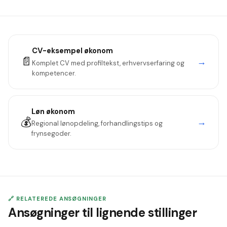
DJØF-overenskomst". I banker og konsulenthuse: gem
Én A4-side. Økonom-rekrutterere bruger 2–3 minutter, og
forhandlingen til samtalen.
en lang ansøgning signalerer paradoksalt manglende evne til
at prioritere information. 350–450 ord er ideelt.
CV-eksempel
økonom
📄
→
Komplet CV med profiltekst, erhvervserfaring og
kompetencer.
Løn
økonom
💰
→
Regional lønopdeling, forhandlingstips og
frynsegoder.
🔗 RELATEREDE ANSØGNINGER
Ansøgninger til lignende stillinger