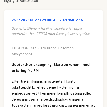
tilgang til konteksten.
UOPFORDRET ANSØGNING TIL TÆNKETANK
Scenario: Økonom fra Finansministeriet søger
uopfordret hos CEPOS med fokus på skattepolitik.
Til CEPOS · att. Otto Brøns-Petersen,
Analysechef
Uopfordret ansøgning: Skatteøkonom med
erfaring fra FM
Efter tre år i Finansministeriets 1. kontor
(skattepolitik) vil jeg gerne flytte mig fra
embedsværket til en mere formidlingstung rolle.
Jeres analyser af arbejdsudbudsvirkninger af
topskatten har jeg læst grundigt, og jeg mener, at