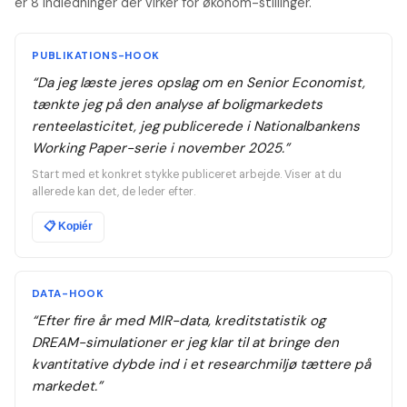
er 8 indledninger der virker for økonom-stillinger.
PUBLIKATIONS-HOOK
“
Da jeg læste jeres opslag om en Senior Economist,
tænkte jeg på den analyse af boligmarkedets
renteelasticitet, jeg publicerede i Nationalbankens
Working Paper-serie i november 2025.
”
Start med et konkret stykke publiceret arbejde. Viser at du
allerede kan det, de leder efter.
📋
Kopiér
DATA-HOOK
“
Efter fire år med MIR-data, kreditstatistik og
DREAM-simulationer er jeg klar til at bringe den
kvantitative dybde ind i et researchmiljø tættere på
markedet.
”