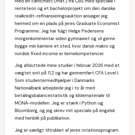
Med en cand.merc.(mat.) fra CBS med speciale i
renteteori og et bachelorprojekt om den danske
realkredit-refinansieringsauktion ansøger jeg
hermed om en plads på jeres Graduate Economist
Programme. Jeg har fulgt Helge Pedersens
morgenkommentar siden gymnasiet og vil gerne
bygge min karriere et sted, hvor dansk makro og
nordisk fixed income er kernekompetencer.
Jeg afsluttede mine studier i februar 2026 med et
vægtet snit på 11,2 og har gennemført CFA Level I.
Som studentermedhjælper i Danmarks
Nationalbank arbejdede jeg i to år med
betalingsbalancestatistik og kildemateriale til
MONA-modellen. Jeg er stærk i Python og
Bloomberg, og jeg skrev mit speciale på engelsk
med henblik på publikation.
Jeg er særligt tiltrukket af jeres rotationsprogram