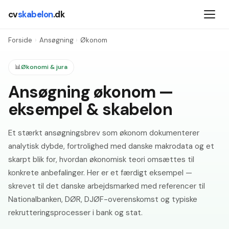
cv
skabelon
.dk
Forside
›
Ansøgning
›
Økonom
📊
Økonomi & jura
Ansøgning økonom —
eksempel & skabelon
Et stærkt ansøgningsbrev som økonom dokumenterer
analytisk dybde, fortrolighed med danske makrodata og et
skarpt blik for, hvordan økonomisk teori omsættes til
konkrete anbefalinger. Her er et færdigt eksempel —
skrevet til det danske arbejdsmarked med referencer til
Nationalbanken, DØR, DJØF-overenskomst og typiske
rekrutteringsprocesser i bank og stat.