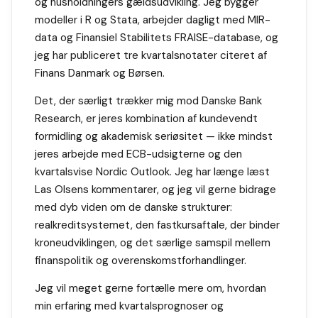
og husholdningers gældsudvikling. Jeg bygger
modeller i R og Stata, arbejder dagligt med MIR-
data og Finansiel Stabilitets FRAISE-database, og
jeg har publiceret tre kvartalsnotater citeret af
Finans Danmark og Børsen.
Det, der særligt trækker mig mod Danske Bank
Research, er jeres kombination af kundevendt
formidling og akademisk seriøsitet — ikke mindst
jeres arbejde med ECB-udsigterne og den
kvartalsvise Nordic Outlook. Jeg har længe læst
Las Olsens kommentarer, og jeg vil gerne bidrage
med dyb viden om de danske strukturer:
realkreditsystemet, den fastkursaftale, der binder
kroneudviklingen, og det særlige samspil mellem
finanspolitik og overenskomstforhandlinger.
Jeg vil meget gerne fortælle mere om, hvordan
min erfaring med kvartalsprognoser og