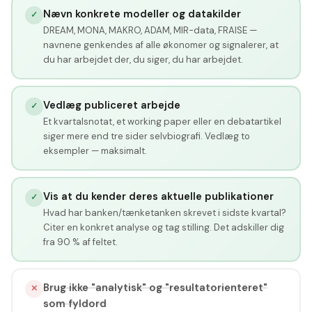
Nævn konkrete modeller og datakilder
✓
DREAM, MONA, MAKRO, ADAM, MIR-data, FRAISE —
navnene genkendes af alle økonomer og signalerer, at
du har arbejdet der, du siger, du har arbejdet.
Vedlæg publiceret arbejde
✓
Et kvartalsnotat, et working paper eller en debatartikel
siger mere end tre sider selvbiografi. Vedlæg to
eksempler — maksimalt.
Vis at du kender deres aktuelle publikationer
✓
Hvad har banken/tænketanken skrevet i sidste kvartal?
Citer en konkret analyse og tag stilling. Det adskiller dig
fra 90 % af feltet.
Brug ikke "analytisk" og "resultatorienteret"
✕
som fyldord