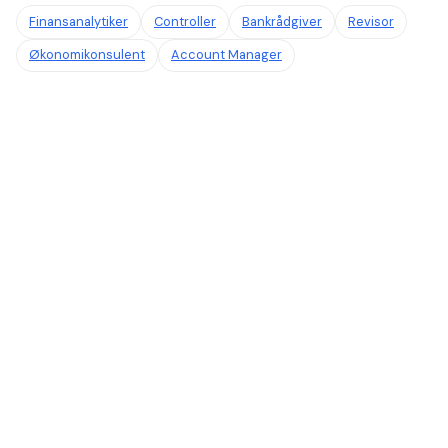
Finansanalytiker
Controller
Bankrådgiver
Revisor
Økonomikonsulent
Account Manager