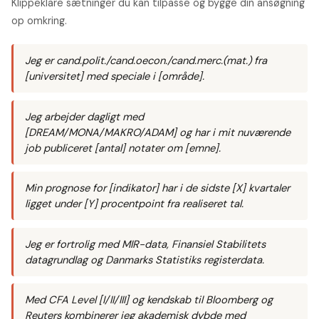
Klippeklare sætninger du kan tilpasse og bygge din ansøgning
op omkring.
Jeg er cand.polit./cand.oecon./cand.merc.(mat.) fra
[universitet] med speciale i [område].
Jeg arbejder dagligt med
[DREAM/MONA/MAKRO/ADAM] og har i mit nuværende
job publiceret [antal] notater om [emne].
Min prognose for [indikator] har i de sidste [X] kvartaler
ligget under [Y] procentpoint fra realiseret tal.
Jeg er fortrolig med MIR-data, Finansiel Stabilitets
datagrundlag og Danmarks Statistiks registerdata.
Med CFA Level [I/II/III] og kendskab til Bloomberg og
Reuters kombinerer jeg akademisk dybde med