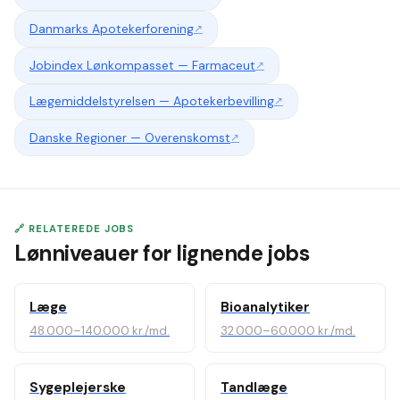
Danmarks Apotekerforening
↗
Jobindex Lønkompasset — Farmaceut
↗
Lægemiddelstyrelsen — Apotekerbevilling
↗
Danske Regioner — Overenskomst
↗
🔗 RELATEREDE JOBS
Lønniveauer for lignende jobs
Læge
Bioanalytiker
48.000–140.000 kr./md.
32.000–60.000 kr./md.
Sygeplejerske
Tandlæge