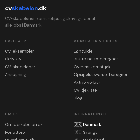
cv
skabelon
.dk
CV-skabeloner, karrieretips og skriveguider til
alle jobs i Danmark.
CV-HJÆLP
VÆRKTØJER & GUIDES
CV-eksempler
Lønguide
Skriv CV
Brutto netto beregner
CV-skabeloner
Overenskomsttjek
Ansøgning
Opsigelsesvarsel beregner
Aktive verber
CV-tjekliste
Blog
OM OS
INTERNATIONALT
Om cvskabelon.dk
🇩🇰
Danmark
Forfattere
🇸🇪
Sverige