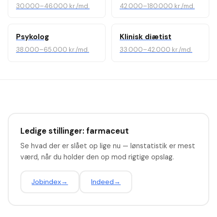
30.000–46.000 kr./md.
42.000–180.000 kr./md.
Psykolog
Klinisk diætist
38.000–65.000 kr./md.
33.000–42.000 kr./md.
Ledige stillinger: farmaceut
Se hvad der er slået op lige nu — lønstatistik er mest
værd, når du holder den op mod rigtige opslag.
Jobindex
→
Indeed
→