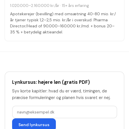
1.020.000–2.160.000 kr./år
·
15+ års erfaring
Apotekerejer (bevilling) med omsætning 40-80 mio. kr./
år tjener typisk 1,2–2,5 mio. kr./år i overskud. Pharma
Director/Head of 90.000–160.000 kr./md. + bonus 20–
35 % + betydelig aktieandel.
Lynkursus: højere løn (gratis PDF)
Syv korte kapitler: hvad du er værd, timingen, de
præcise formuleringer og planen hvis svaret er nej.
Send lynkursus