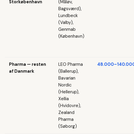
Storkøbenhavn
(Måløv,
Bagsværd),
Lundbeck
(Valby),
Genmab
(København)
Pharma — resten
LEO Pharma
48.000–140.000
af Danmark
(Ballerup),
Bavarian
Nordic
(Hellerup),
Xellia
(Hvidovre),
Zealand
Pharma
(Søborg)