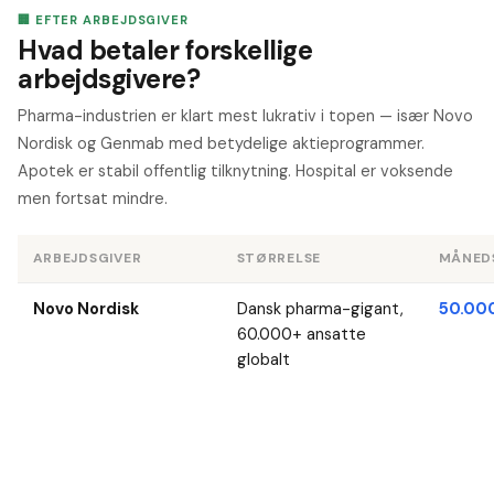
🏢 EFTER ARBEJDSGIVER
Hvad betaler forskellige
arbejdsgivere?
Pharma-industrien er klart mest lukrativ i topen — især Novo
Nordisk og Genmab med betydelige aktieprogrammer.
Apotek er stabil offentlig tilknytning. Hospital er voksende
men fortsat mindre.
ARBEJDSGIVER
STØRRELSE
MÅNED
Novo Nordisk
Dansk pharma-gigant,
50.00
60.000+ ansatte
globalt