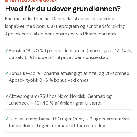
🎁 FRYNSEGODER & GODER
Hvad får du udover grundlønnen?
Pharma-industrien har Danmarks stærkeste samlede
lønpakker med bonus, aktieprogram og sundhedsforsikring.
Apotek har stabile pensionsregler via Pharmadanmark.
✓
Pension 18–20 % i pharma-industrien (arbejdsgiver 12–14 %,
du selv 6 %) indbetalt til privat pensionsselskab.
✓
Bonus 10–35 % i pharma afhængigt af titel og virksomhed.
Apotek typisk 3–6 % bonus ved ansat.
✓
Aktieprogram/RSU hos Novo Nordisk, Genmab og
Lundbeck — 10–40 % af årsløn i grant-værdi.
✓
Fuld løn under barsel i 50 uger (mor) + 2 ugers øremærket
faderorlov + 11 ugers øremærket forældreorlov.