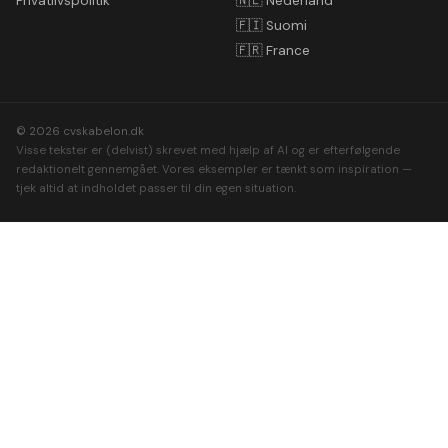
Privatlivspolitik
🇳🇱
Nederland
🇫🇮
Suomi
🇫🇷
France
© 2026 cvskabelon.dk
Visse tekster er (delvist) skrevet med hjælp af AI og er efterfølgende
redaktionelt gennemgået. Vores eksempler er tænkt som inspiration —
tjek altid at indholdet passer til din egen situation.