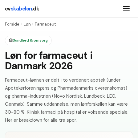
cv
skabelon
.dk
Forside
›
Løn
›
Farmaceut
🏥
Sundhed & omsorg
Løn for farmaceut i
Danmark 2026
Farmaceut-lønnen er delt i to verdener: apotek (under
Apotekerforeningens og Pharmadanmarks overenskomst)
og pharma-industrien (Novo Nordisk, Lundbeck, LEO,
Genmab). Samme uddannelse, men lønforskellen kan være
30-80 %. Klinisk farmaci på hospital er voksende speciale.
Her er breakdown for alle tre spor.