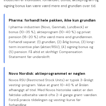
industrien er individuelt forhandlet. Bonus, aktieprogram og
signing bonus kan være værd mere end grundløn over tid.
Pharma: forhandl hele pakken, ikke kun grundløn
I pharma-industrien (Novo, Genmab, Lundbeck) er
bonus (10–35 %), aktieprogram (10–40 %) og privat
pension (18–20 %) ofte værd mere end grundlønnen.
Forhandl separat: (1) grundløn, (2) årlig bonus, (3) long-
term incentive plan (aktier/RSU), (4) signing bonus og
(5) pension. Få altid et skriftligt Compensation
Statement før underskrift.
Novo Nordisk: aktieprogrammet er nøglen
Novos RSU (Restricted Stock Units) er typisk 3-årsligt
vesting-program. Value at grant 10–40 % af årsløn
afhængigt af titel. Med Novos historiske vækst er den
faktiske udbetalte værdi ofte 2-4 gange grant-værdien.
Forstå præcis tildelingen og vesting-kurve før
forhandling.