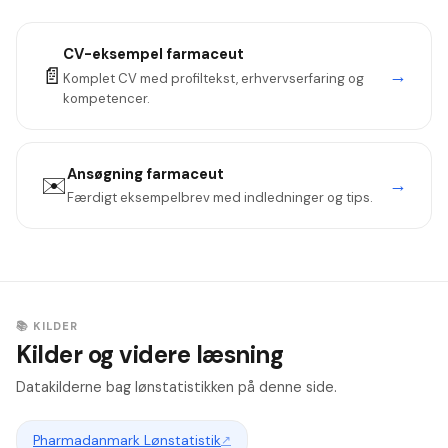
Medical Affairs i pharma.
85.000–120.000 kr./md. + 20-25 % bonus + betydelig
Danmarks Apotekerforening (apotek), Danske Regioner
aktiepakke. Directors 130.000–200.000 kr./md.
(hospitalsfarmaceut) og rådgiver individuelt om pharma-
CV-eksempel
farmaceut
industri-kontrakter. Medlemskab giver adgang til
📄
→
Komplet CV med profiltekst, erhvervserfaring og
lønrådgivning, juridisk bistand og karriererådgivning — særligt
kompetencer.
vigtigt ved jobskifte til pharma.
Ansøgning
farmaceut
✉️
→
Færdigt eksempelbrev med indledninger og tips.
📚 KILDER
Kilder og videre læsning
Datakilderne bag lønstatistikken på denne side.
Pharmadanmark Lønstatistik
↗