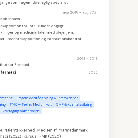
egange som lægemiddelfaglig specialist.
aug 2018 – aug 2021
 København
kspedition for 150+ kunder dagligt.
pakninger og medicinaftaler med plejehjem.
r i receptekspedition og interaktionskontrol.
2013 – 2018
titut for Farmaci
 farmaci
2022
nnemgang
Lægemiddelrådgivning & interaktioner
ning
FMK — Fælles Medicinkort
GMP & kvalitetssikring
Tværfagligt samarbejde
for Patientsikkerhed · Medlem af Pharmadanmark ·
rmaci (2022) · Kursus i FMK (2020)