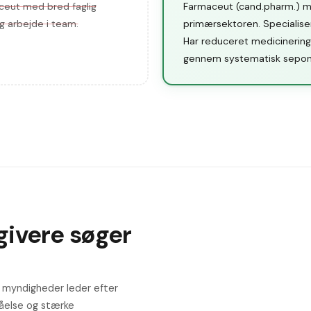
aceut med bred faglig
Farmaceut (cand.pharm.) me
g arbejde i team.
primærsektoren. Specialise
Har reduceret medicinerings
gennem systematisk sepone
ivere søger
g myndigheder leder efter
tåelse og stærke