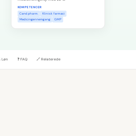
KOMPETENCER
Cand.pharm.
Klinisk farmaci
Medicingennemgang
GMP

Løn
❓
FAQ
🔗
Relaterede
t