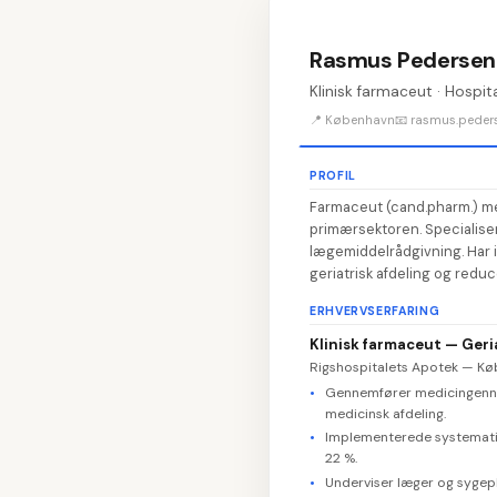
Rasmus Pedersen
Klinisk farmaceut · Hospit
📍 København
📧 rasmus.pede
PROFIL
Farmaceut (cand.pharm.) med
primærsektoren. Specialise
lægemiddelrådgivning. Har
geriatrisk afdeling og redu
ERHVERVSERFARING
Klinisk farmaceut — Geri
Rigshospitalets Apotek — K
Gennemfører medicingennem
medicinsk afdeling.
Implementerede systematis
22 %.
Underviser læger og sygepl