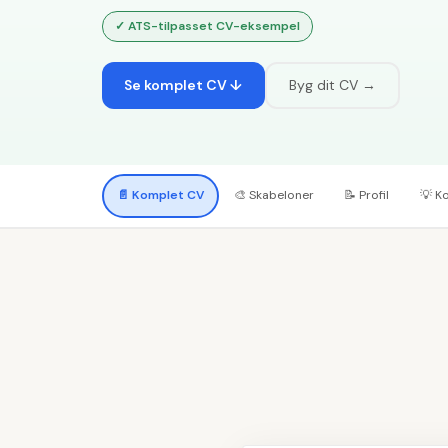
✓
ATS-tilpasset CV-eksempel
Se komplet CV ↓
Byg dit CV →
📄
Komplet CV
🎨
Skabeloner
📝
Profil
💡
K