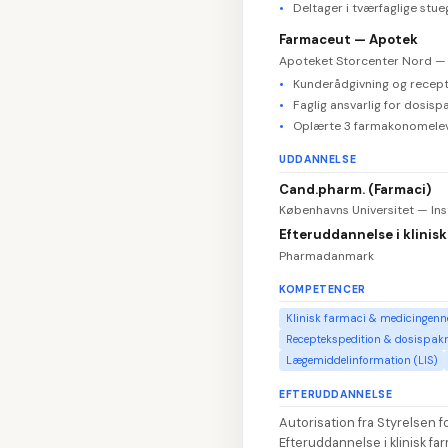
Deltager i tværfaglige stu
Farmaceut — Apotek
Apoteket Storcenter Nord —
Kunderådgivning og recepte
Faglig ansvarlig for dosis
Oplærte 3 farmakonomeleve
UDDANNELSE
Cand.pharm. (Farmaci)
Københavns Universitet — Ins
Efteruddannelse i klinisk
Pharmadanmark
KOMPETENCER
Klinisk farmaci & medicinge
Receptekspedition & dosispak
Lægemiddelinformation (LIS)
EFTERUDDANNELSE
Autorisation fra Styrelsen 
Efteruddannelse i klinisk fa