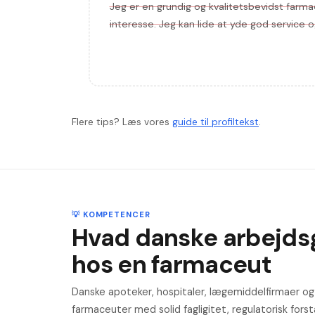
Jeg er en grundig og kvalitetsbevidst farm
interesse. Jeg kan lide at yde god service o
Flere tips? Læs vores
guide til profiltekst
.
💡 KOMPETENCER
Hvad danske arbejdsg
hos en farmaceut
Danske apoteker, hospitaler, lægemiddelfirmaer o
farmaceuter med solid fagligitet, regulatorisk fors