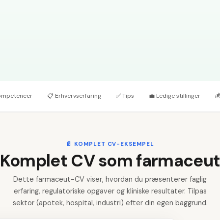
ompetencer
📋
Erhvervserfaring
✅
Tips
💼
Ledige stillinger

📄
KOMPLET CV-EKSEMPEL
Komplet CV som farmaceu
Dette farmaceut-CV viser, hvordan du præsenterer faglig
erfaring, regulatoriske opgaver og kliniske resultater. Tilpas
sektor (apotek, hospital, industri) efter din egen baggrund.