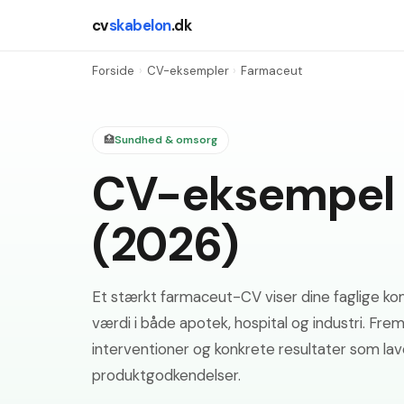
cv
skabelon
.dk
Forside
›
CV-eksempler
›
Farmaceut
🏥
Sundhed & omsorg
CV-eksempel 
(2026)
Et stærkt farmaceut-CV viser dine faglige ko
værdi i både apotek, hospital og industri. Frem
interventioner og konkrete resultater som lave
produktgodkendelser.