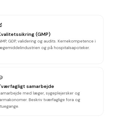
🔬
Kvalitetssikring (GMP)
MP, GDP, validering og audits. Kernekompetence i
ægemiddelindustrien og på hospitalsapoteker.
🤝
Tværfagligt samarbejde
Samarbejde med læger, sygeplejersker og
armakonomer. Beskriv tværfaglige fora og
stuegange.