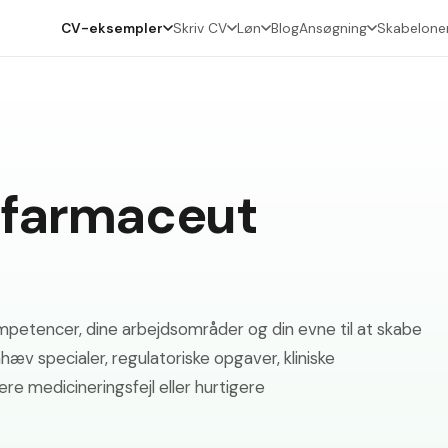
CV-eksempler
Skriv CV
Løn
Blog
Ansøgning
Skabelone
farmaceut
mpetencer, dine arbejdsområder og din evne til at skabe
hæv specialer, regulatoriske opgaver, kliniske
re medicineringsfejl eller hurtigere