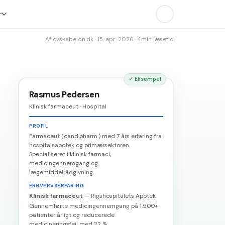
r
Af
cvskabelon.dk
·
15. apr. 2026
·
4
min læsetid
✓
Eksempel
Rasmus Pedersen
Klinisk farmaceut · Hospital
PROFIL
Farmaceut (cand.pharm.) med 7 års erfaring fra
hospitalsapotek og primærsektoren.
Specialiseret i klinisk farmaci,
medicingennemgang og
lægemiddelrådgivning.
ERHVERVSERFARING
Klinisk farmaceut
—
Rigshospitalets Apotek
Gennemførte medicingennemgang på 1.500+
patienter årligt og reducerede
medicineringsfejl med 22 %.