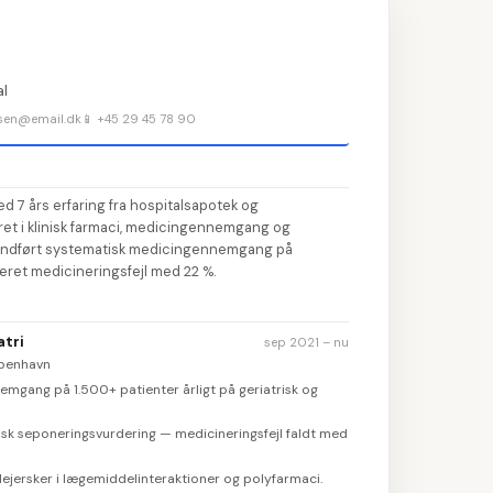
Ud
👤
1
al
ko
rsen@email.dk
📱 +45 29 45 78 90
📝
Sk
2
💼
Ti
3
 7 års erfaring fra hospitalsapotek og
ret i klinisk farmaci, medicingennemgang og
🎓
A
4
 indført systematisk medicingennemgang på
ceret medicineringsfejl med 22 %.
💡
Væ
5
atri
sep 2021 – nu
øbenhavn
gang på 1.500+ patienter årligt på geriatrisk og
k seponeringsvurdering — medicineringsfejl faldt med
ejersker i lægemiddelinteraktioner og polyfarmaci.