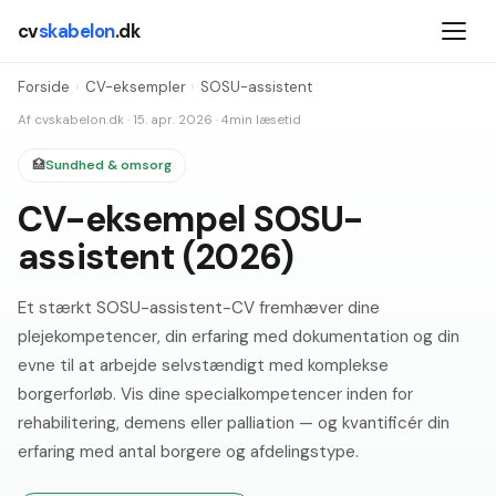
cv
skabelon
.dk
Forside
›
CV-eksempler
›
SOSU-assistent
Af
cvskabelon.dk
·
15. apr. 2026
·
4
min læsetid
🏥
Sundhed & omsorg
CV-eksempel SOSU-
assistent (2026)
Et stærkt SOSU-assistent-CV fremhæver dine
plejekompetencer, din erfaring med dokumentation og din
evne til at arbejde selvstændigt med komplekse
borgerforløb. Vis dine specialkompetencer inden for
rehabilitering, demens eller palliation — og kvantificér din
erfaring med antal borgere og afdelingstype.