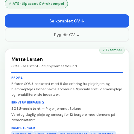
✓
ATS-tilpasset CV-eksempel
Se komplet CV ↓
Byg dit CV →
✓
Eksempel
Mette Larsen
SOSU-assistent · Plejehjemmet Sølund
PROFIL
Erfaren SOSU-assistent med 5 års erfaring fra plejehjem og
hjemmepleje i Københavns Kommune. Specialiseret i demenspleje
og rehabiliterende indsatser.
ERHVERVSERFARING
SOSU-assistent
—
Plejehjemmet Sølund
Varetog daglig pleje og omsorg for 12 borgere med demens på
demensafsnit.
KOMPETENCER
Demenspleje
Rehabilitering
Medicinhåndtering
Dokumentation