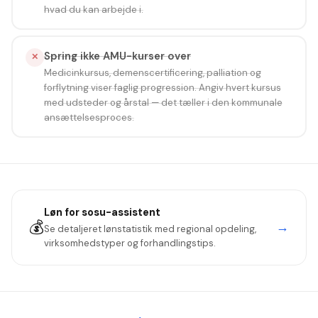
hvad du kan arbejde i.
Spring ikke AMU-kurser over
✕
Medicinkursus, demenscertificering, palliation og
forflytning viser faglig progression. Angiv hvert kursus
med udsteder og årstal — det tæller i den kommunale
ansættelsesproces.
Løn for
sosu-assistent
💰
→
Se detaljeret lønstatistik med regional opdeling,
virksomhedstyper og forhandlingstips.