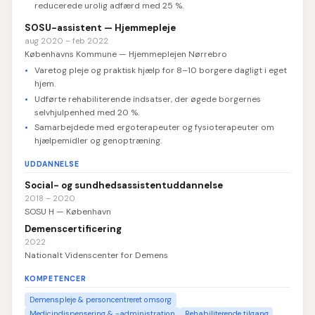
reducerede urolig adfærd med 25 %.
SOSU-assistent — Hjemmepleje
aug 2020 – feb 2022
Københavns Kommune — Hjemmeplejen Nørrebro
Varetog pleje og praktisk hjælp for 8–10 borgere dagligt i eget
hjem.
Udførte rehabiliterende indsatser, der øgede borgernes
selvhjulpenhed med 20 %.
Samarbejdede med ergoterapeuter og fysioterapeuter om
hjælpemidler og genoptræning.
UDDANNELSE
Social- og sundhedsassistentuddannelse
2018 – 2020
SOSU H — København
Demenscertificering
2022
Nationalt Videnscenter for Demens
KOMPETENCER
Demenspleje & personcentreret omsorg
Medicindispensering & -administration
Rehabiliterende tilgang