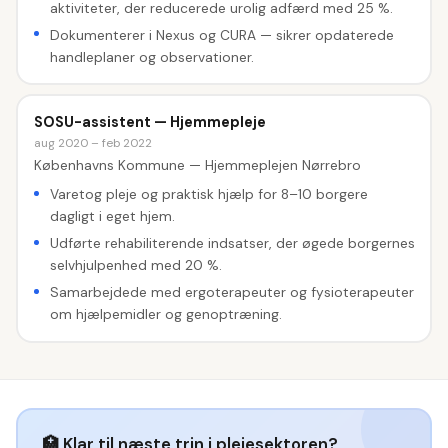
aktiviteter, der reducerede urolig adfærd med 25 %.
Dokumenterer i Nexus og CURA — sikrer opdaterede
handleplaner og observationer.
SOSU-assistent — Hjemmepleje
aug 2020 – feb 2022
Københavns Kommune — Hjemmeplejen Nørrebro
Varetog pleje og praktisk hjælp for 8–10 borgere
dagligt i eget hjem.
Udførte rehabiliterende indsatser, der øgede borgernes
selvhjulpenhed med 20 %.
Samarbejdede med ergoterapeuter og fysioterapeuter
om hjælpemidler og genoptræning.
🏥 Klar til næste trin i plejesektoren?