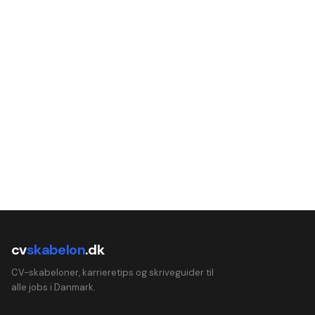
cv
skabelon
.dk
CV-skabeloner, karrieretips og skriveguider til
alle jobs i Danmark.