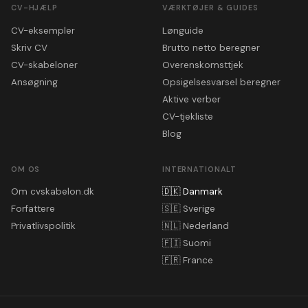
CV-HJÆLP
VÆRKTØJER & GUIDES
CV-eksempler
Lønguide
Skriv CV
Brutto netto beregner
CV-skabeloner
Overenskomsttjek
Ansøgning
Opsigelsesvarsel beregner
Aktive verber
CV-tjekliste
Blog
OM OS
INTERNATIONALT
Om cvskabelon.dk
🇩🇰
Danmark
Forfattere
🇸🇪
Sverige
Privatlivspolitik
🇳🇱
Nederland
🇫🇮
Suomi
🇫🇷
France