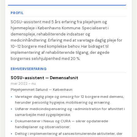
PROFIL
SOSU-assistent med 5 års erfaring fra plejehjem og
hjemmepleje i Københavns Kommune. Specialiseret i
demenspleje, rehabiliterende indsatser og
medicinhåndtering. Erfaring med at varetage daglig pleje for
10–12 borgere med komplekse behov. Har bidraget til
implementering af rehabiliterende tilgang, der øgede
borgernes selvhjulpenhed med 20 %.
ERHVERVSERFARING
SOSU-assistent — Demensafsnit
mar 2022 – nu
Plejehjemmet Sølund — København
Varetager daglig pleje og omsorg for 12 borgere med demens,
herunder personlig hygiejne, mobilisering og ernæring.
Udfører medicindispensering og -administration for afsnittet i
samarbejde med sygeplejerske.
Dokumenterer i Nexus og CURA — sikrer opdaterede
handleplaner og observationer.
Deltog i implementering af sansestimulerende aktiviteter, der