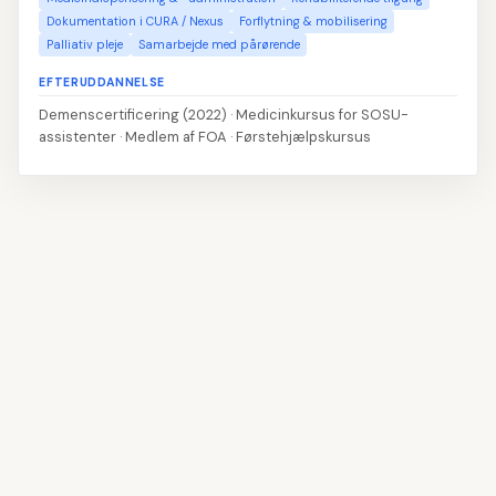
Dokumentation i CURA / Nexus
Forflytning & mobilisering
Palliativ pleje
Samarbejde med pårørende
EFTERUDDANNELSE
Demenscertificering (2022) · Medicinkursus for SOSU-
assistenter · Medlem af FOA · Førstehjælpskursus
👤
Udfyld navn og kontaktoplysninger
1
📝
Skriv din profiltekst
2
💼
Tilføj erhvervserfaring
3
🎓
Angiv din uddannelse
4
💡
Vælg dine kompetencer
5