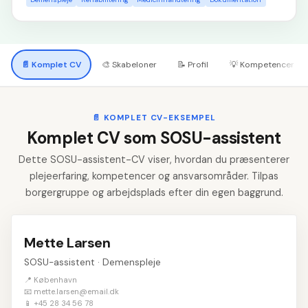
📄
Komplet CV
🎨
Skabeloner
📝
Profil
💡
Kompetencer
📄
KOMPLET CV-EKSEMPEL
Komplet CV som SOSU-assistent
Dette SOSU-assistent-CV viser, hvordan du præsenterer
plejeerfaring, kompetencer og ansvarsområder. Tilpas
borgergruppe og arbejdsplads efter din egen baggrund.
Mette Larsen
SOSU-assistent · Demenspleje
📍 København
📧 mette.larsen@email.dk
📱 +45 28 34 56 78