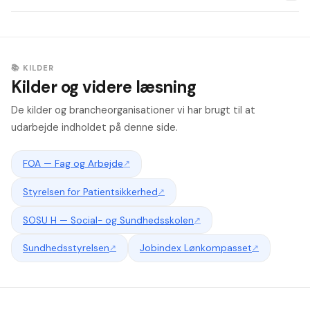
dokumentationen — nævn de systemer, du har erfaring med.
Som SOSU-assistent er din løn reguleret af overenskomsten
mellem FOA og KL (kommuner) eller Danske Regioner
(hospitaler). Overenskomsten sikrer grundløn,
📚 KILDER
kvalifikationstillæg for fx medicinkursus og funktionsløn for
Kilder og videre læsning
specialisering i demens eller palliation. Ved
ansættelsessamtalen kan du forhandle tillæg baseret på
De kilder og brancheorganisationer vi har brugt til at
dine dokumenterede kompetencer.
udarbejde indholdet på denne side.
FOA — Fag og Arbejde
↗
Styrelsen for Patientsikkerhed
↗
SOSU H — Social- og Sundhedsskolen
↗
Sundhedsstyrelsen
↗
Jobindex Lønkompasset
↗