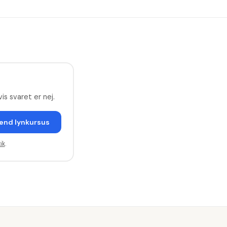
is svaret er nej.
end lynkursus
ik
.