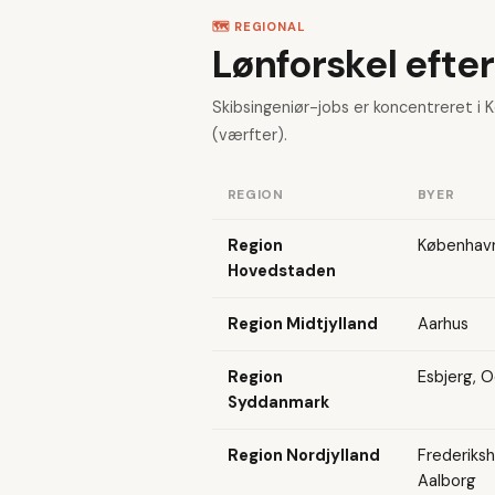
🗺️ REGIONAL
Lønforskel efter
Skibsingeniør-jobs er koncentreret i
(værfter).
REGION
BYER
Region
København
Hovedstaden
Region Midtjylland
Aarhus
Region
Esbjerg, 
Syddanmark
Region Nordjylland
Frederiksh
Aalborg