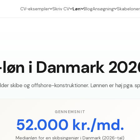
CV-eksempler
Skriv CV
Løn
Blog
Ansøgning
Skabeloner
-løn i Danmark 202
der skibe og offshore-konstruktioner. Lønnen er høj pga. spe
GENNEMSNIT
52.000 kr./md.
Medianløn for en skibsingeniør i Danmark (2026-tal)