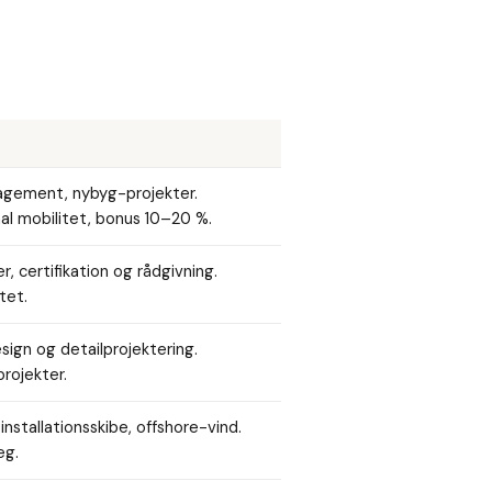
agement, nybyg-projekter.
nal mobilitet, bonus 10–20 %.
r, certifikation og rådgivning.
tet.
ign og detailprojektering.
rojekter.
installationsskibe, offshore-vind.
æg.