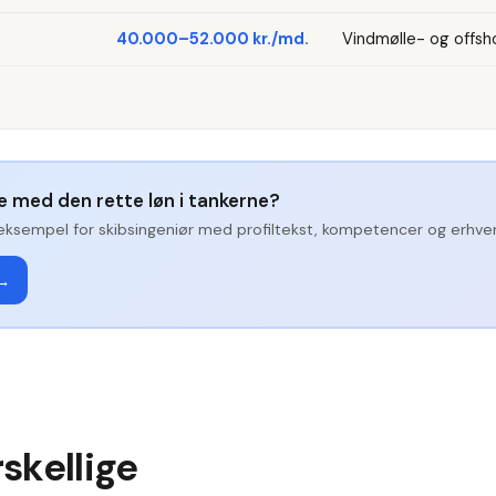
40.000–52.000 kr./md.
Vindmølle- og offsh
ge med den rette løn i tankerne?
eksempel for
skibsingeniør
med profiltekst, kompetencer og erhverv
 →
skellige