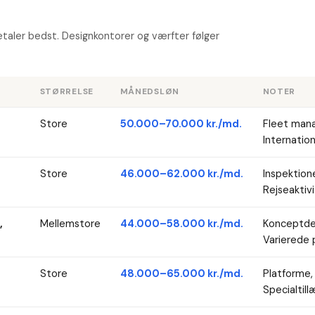
betaler bedst. Designkontorer og værfter følger
STØRRELSE
MÅNEDSLØN
NOTER
Store
50.000–70.000 kr./md.
Fleet man
Internatio
Store
46.000–62.000 kr./md.
Inspektione
Rejseaktivi
,
Mellemstore
44.000–58.000 kr./md.
Konceptdes
Varierede p
Store
48.000–65.000 kr./md.
Platforme, 
Specialtill