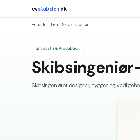
cv
skabelon
.dk
Forside
›
Løn
›
Skibsingeniør
🚢
Industri & Produktion
Skibsingeniør
Skibsingeniører designer, bygger og vedligehol