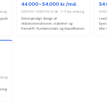
44.000–54.000 kr./md.
54.
aring
528.000–648.000 kr./år
·
2–5 års erfaring
648.
Typisk
Selvstændigt design af
Lead 
skibskonstruktioner, stabilitet og
Speci
fremdrift. Kundekontakt og klassifikation.
eller
faring
gning