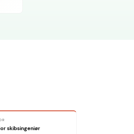
OR
or skibsingeniør