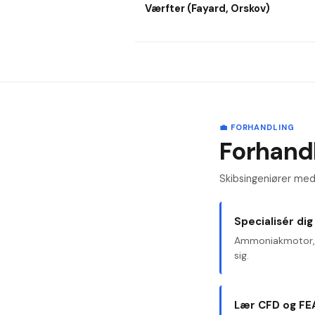
Værfter (Fayard, Orskov)
💼 FORHANDLING
Forhandl
Skibsingeniører med 
Specialisér dig
Ammoniakmotor, m
sig.
Lær CFD og FE