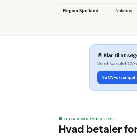
Region Sjælland
Nakskov
📄
Klar til at sø
Se et komplet CV-
Se CV-eksempel
🏢 EFTER VIRKSOMHEDSTYPE
Hvad betaler for