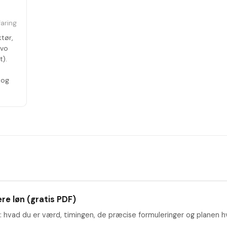
faring
tør,
ovo
t).
 og
re løn (gratis PDF)
: hvad du er værd, timingen, de præcise formuleringer og planen hv