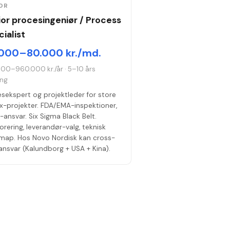
OR
ior procesingeniør / Process
ialist
000–80.000 kr./md.
000–960.000 kr./år
·
5–10 års
ing
sekspert og projektleder for store
x-projekter. FDA/EMA-inspektioner,
ansvar. Six Sigma Black Belt.
rering, leverandør-valg, teknisk
map. Hos Novo Nordisk kan cross-
ansvar (Kalundborg + USA + Kina).