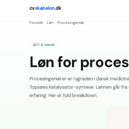
cv
skabelon
.dk
Forside
›
Løn
›
Procesingeniør
💻
IT & teknik
Løn for proce
Procesingeniører er rygraden i dansk medicinal
Topsøes katalysator-syntese. Lønnen går fra 
erfaring. Her er fuld breakdown.