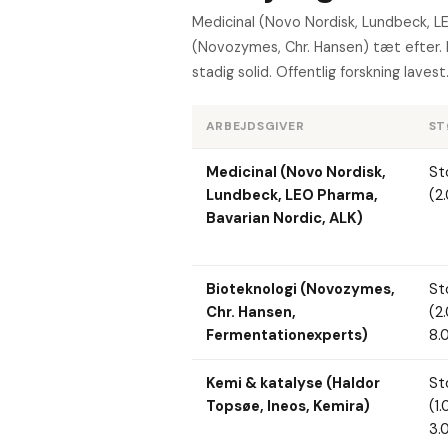
Medicinal (Novo Nordisk, Lundbeck, L
(Novozymes, Chr. Hansen) tæt efter. F
stadig solid. Offentlig forskning lavest
ARBEJDSGIVER
ST
Medicinal (Novo Nordisk,
St
Lundbeck, LEO Pharma,
(2
Bavarian Nordic, ALK)
Bioteknologi (Novozymes,
St
Chr. Hansen,
(2
Fermentationexperts)
8.
Kemi & katalyse (Haldor
St
Topsøe, Ineos, Kemira)
(1
3.