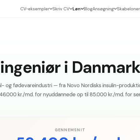
CV-eksempler
Skriv CV
Løn
Blog
Ansøgning
Skabeloner
singeniør i Danmar
- og fødevareindustri — fra Novo Nordisks insulin-produktion
46.000 kr./md. for nyuddannede op til 85.000 kr./md. for s
GENNEMSNIT