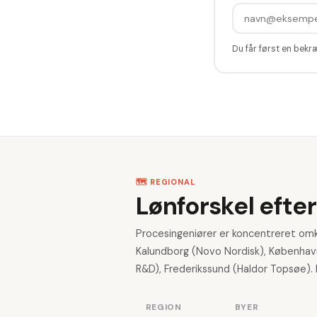
Du får først en bekr
🗺️ REGIONAL
Lønforskel efter
Procesingeniører er koncentreret omkr
Kalundborg (Novo Nordisk), Københav
R&D), Frederikssund (Haldor Topsøe). 
REGION
BYER