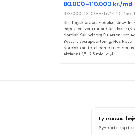
80.000–110.000 kr./md.
960.000–1.320.000 kr./år
·
10+ års er
Strategisk proces-ledelse. Site-direk
capex-ansvar i millard-kr. klasse (N
Nordisk Kalundborg Fullerton-projek
Bestyrelsesrapportering. Hos Novo
Nordisk kan total comp med bonus
aktier nå 1,5–2,5 mio. kr./år.
Lynkursus: høje
Syv korte kapitler