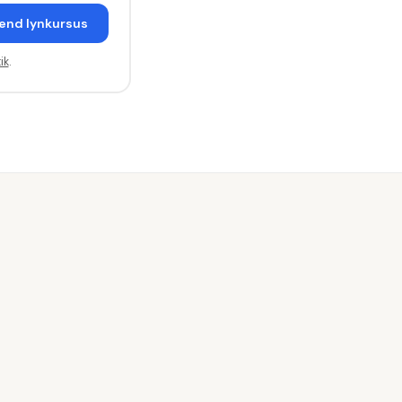
end lynkursus
ik
.