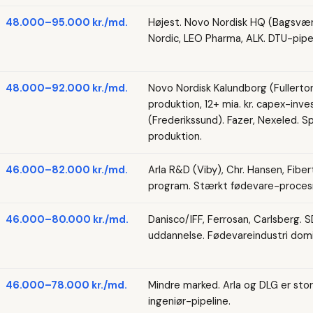
48.000–95.000 kr./md.
Højest. Novo Nordisk HQ (Bagsvær
Nordic, LEO Pharma, ALK. DTU-pipeli
48.000–92.000 kr./md.
Novo Nordisk Kalundborg (Fullerton
produktion, 12+ mia. kr. capex-inv
(Frederikssund). Fazer, Nexeled. Spe
produktion.
46.000–82.000 kr./md.
Arla R&D (Viby), Chr. Hansen, Fibe
program. Stærkt fødevare-procesm
46.000–80.000 kr./md.
Danisco/IFF, Ferrosan, Carlsberg. 
uddannelse. Fødevareindustri domi
46.000–78.000 kr./md.
Mindre marked. Arla og DLG er stor
ingeniør-pipeline.