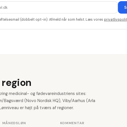
S
æftelsesmail (dobbelt opt-in). Afmeld når som helst. Læs vores
privatlivspolit
 region
ing medicinal- og fødevareindustriens sites:
n/Bagsværd (Novo Nordisk HQ), Viby/Aarhus (Arla
Lønniveau er højt på tværs af regioner.
MÅNEDSLØN
KOMMENTAR