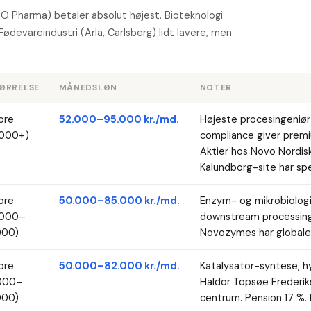
EO Pharma) betaler absolut højest. Bioteknologi
ødevareindustri (Arla, Carlsberg) lidt lavere, men
.
ØRRELSE
MÅNEDSLØN
NOTER
ore
52.000–95.000 kr./md.
Højeste procesingeniø
.000+)
compliance giver premi
Aktier hos Novo Nordi
Kalundborg-site har spe
ore
50.000–85.000 kr./md.
Enzym- og mikrobiologi
.000–
downstream processing.
000)
Novozymes har globale 
ore
50.000–82.000 kr./md.
Katalysator-syntese, h
.000–
Haldor Topsøe Frederik
000)
centrum. Pension 17 %.