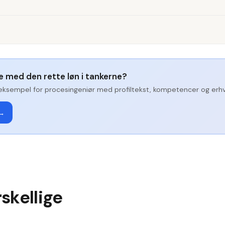
ge med den rette løn i tankerne?
eksempel for
procesingeniør
med profiltekst, kompetencer og erhve
 →
skellige