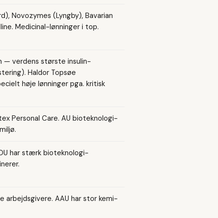
d), Novozymes (Lyngby), Bavarian
ne. Medicinal-lønninger i top.
 — verdens største insulin-
estering). Haldor Topsøe
cielt høje lønninger pga. kritisk
rtex Personal Care. AU bioteknologi-
iljø.
SDU har stærk bioteknologi-
nerer.
e arbejdsgivere. AAU har stor kemi-