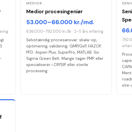
MEDIOR
SENI
r
Medior procesingeniør
Sen
Spec
53.000–66.000 kr./md.
66.
aring
636.000–792.000 kr./år
·
2–5 års erfaring
792.
ogi
Selvstændig procesansvar: skala-op,
erfar
U)
optimering, validering. GMP/GxP, HAZOP,
PFD. Aspen Plus, SuperPro, MATLAB. Six
Proce
-
Sigma Green Belt. Mange tager PMP eller
cape
specialiserer i CIP/SIP eller sterile
CAPA-
processing.
Mento
road
site-
f