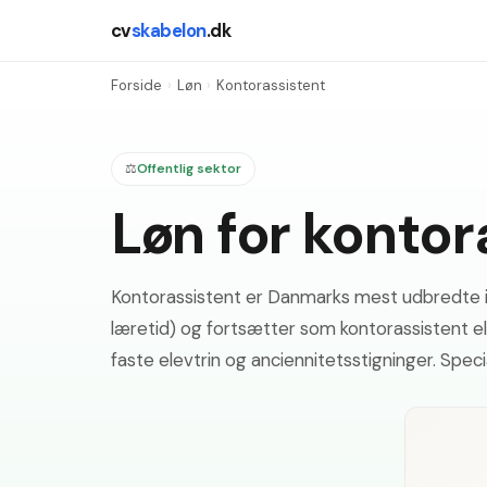
cv
skabelon
.dk
Forside
›
Løn
›
Kontorassistent
⚖️
Offentlig sektor
Løn for konto
Kontorassistent er Danmarks mest udbredte in
læretid) og fortsætter som kontorassistent e
faste elevtrin og anciennitetsstigninger. Speci