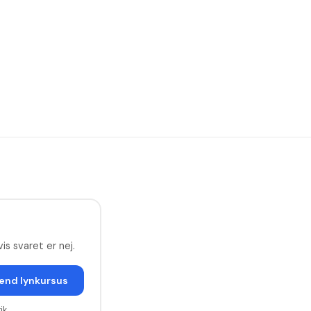
is svaret er nej.
end lynkursus
ik
.