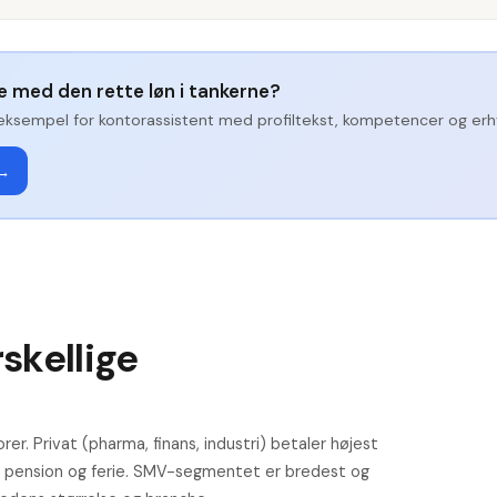
ge med den rette løn i tankerne?
eksempel for
kontorassistent
med profiltekst, kompetencer og erhv
 →
skellige
rer. Privat (pharma, finans, industri) betaler højest
ste pension og ferie. SMV-segmentet er bredest og