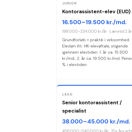
JUNIOR
Kontorassistent-elev (EUD)
16.500–19.500 kr./md.
198.000–234.000 kr./år
·
Læretid 2 å
Grundforløb + praktik i virksomhed.
Elevløn iht. HK-elevaftale, stigende
igennem elevtiden. 1. år ca. 15.500
kr./md., 2. år ca. 19.500 kr./md. Pens
% i elevtiden.
LEAD
Senior kontorassistent /
specialist
38.000–45.000 kr./md.
456.000–540.000 kr./år
·
10+ års erf