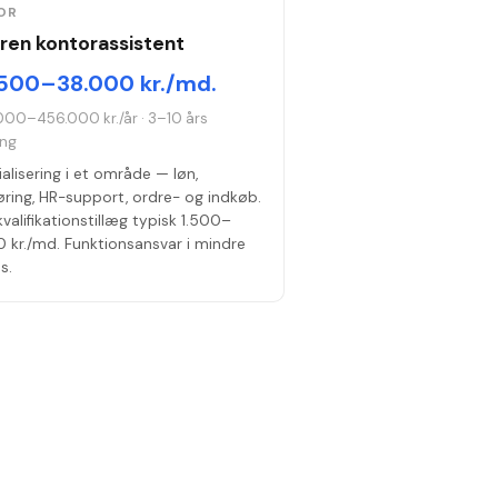
OR
aren kontorassistent
500–38.000 kr./md.
000–456.000 kr./år
·
3–10 års
ing
alisering i et område — løn,
ring, HR-support, ordre- og indkøb.
valifikationstillæg typisk 1.500–
 kr./md. Funktionsansvar i mindre
s.