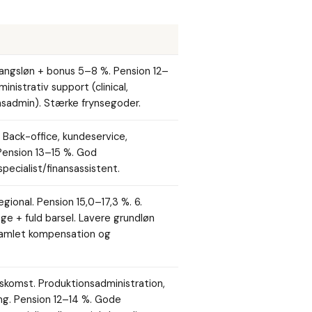
gangsløn + bonus 5–8 %. Pension 12–
inistrativ support (clinical,
nsadmin). Stærke frynsegoder.
 Back-office, kundeservice,
Pension 13–15 %. God
specialist/finansassistent.
onal. Pension 15,0–17,3 %. 6.
e + fuld barsel. Lavere grundløn
amlet kompensation og
skomst. Produktionsadministration,
ing. Pension 12–14 %. Gode