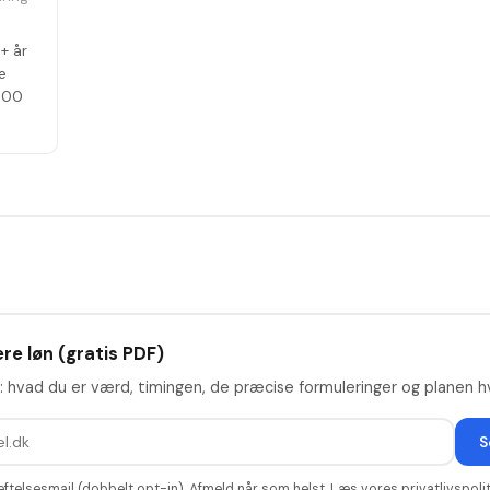
n
+ år
e
.500
re løn (gratis PDF)
: hvad du er værd, timingen, de præcise formuleringer og planen hv
S
æftelsesmail (dobbelt opt-in). Afmeld når som helst. Læs vores
privatlivspolit