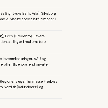
ling, Jyske Bank, Arla). Silkeborg
one 3. Mange specialistfunktioner i
g), Ecco (Bredebro). Lavere
ionsstillinger i mellemstore
re leveomkostninger. AAU og
e offentlige jobs end private.
. Regionens egen lønmasse trækkes
vo Nordisk (Kalundborg) og