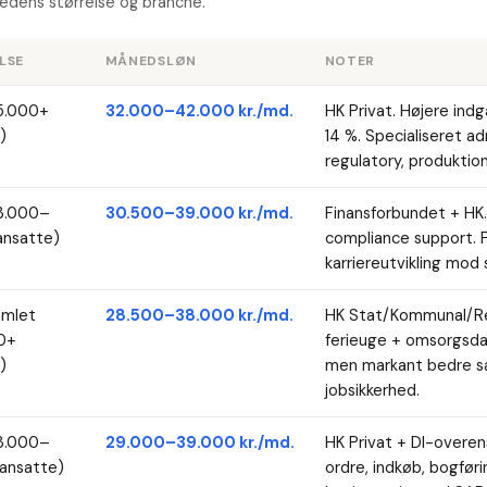
hedens størrelse og branche.
LSE
MÅNEDSLØN
NOTER
5.000+
32.000–42.000 kr./md.
HK Privat. Højere ind
)
14 %. Specialiseret adm
regulatory, produktio
3.000–
30.500–39.000 kr./md.
Finansforbundet + HK.
ansatte)
compliance support. 
karriereutvikling mod 
amlet
28.500–38.000 kr./md.
HK Stat/Kommunal/Regi
0+
ferieuge + omsorgsdag
)
men markant bedre s
jobsikkerhed.
3.000–
29.000–39.000 kr./md.
HK Privat + DI-overen
ansatte)
ordre, indkøb, bogfør