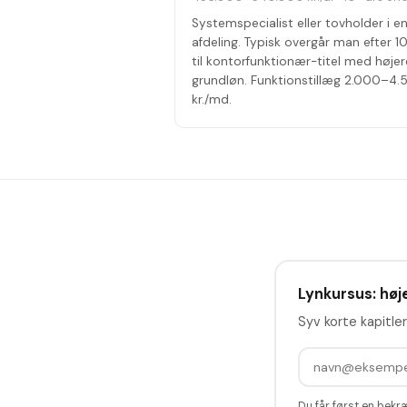
Systemspecialist eller tovholder i e
afdeling. Typisk overgår man efter 10
til kontorfunktionær-titel med højer
grundløn. Funktionstillæg 2.000–4
kr./md.
Lynkursus: høje
Syv korte kapitler
Du får først en bekr