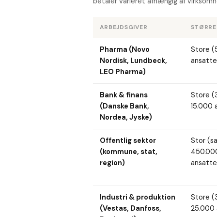
betaler varieret afhængig af virksom
ARBEJDSGIVER
STØRRE
Pharma (Novo
Store (
Nordisk, Lundbeck,
ansatte
LEO Pharma)
Bank & finans
Store (
(Danske Bank,
15.000 
Nordea, Jyske)
Offentlig sektor
Stor (s
(kommune, stat,
450.00
region)
ansatte
Industri & produktion
Store (
(Vestas, Danfoss,
25.000 