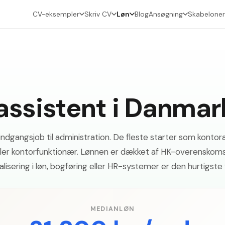
CV-eksempler
Skriv CV
Løn
Blog
Ansøgning
Skabeloner
rassistent i Danma
dgangsjob til administration. De fleste starter som kontor
ller kontorfunktionær. Lønnen er dækket af HK-overenskoms
alisering i løn, bogføring eller HR-systemer er den hurtigste 
MEDIANLØN