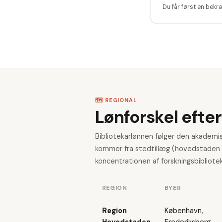
Du får først en bekr
🗺️ REGIONAL
Lønforskel efter
Bibliotekarlønnen følger den akademis
kommer fra stedtillæg (hovedstaden li
koncentrationen af forskningsbibliotek
REGION
BYER
Region
København,
Hovedstaden
Frederiksberg,