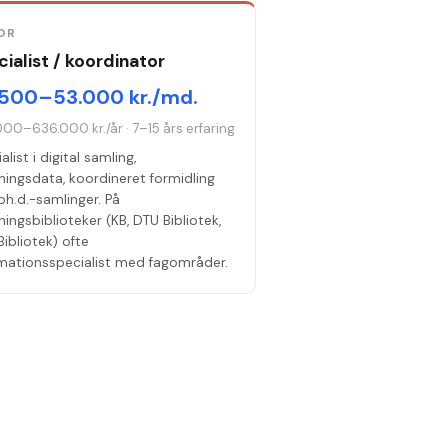
OR
ialist / koordinator
500–53.000 kr./md.
000–636.000 kr./år
·
7–15 års erfaring
alist i digital samling,
ningsdata, koordineret formidling
 ph.d.-samlinger. På
ningsbiblioteker (KB, DTU Bibliotek,
ibliotek) ofte
rmationsspecialist med fagområder.