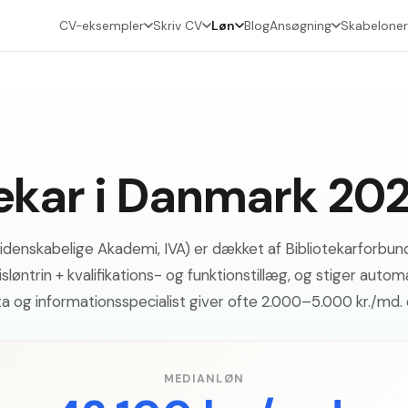
CV-eksempler
Skriv CV
Løn
Blog
Ansøgning
Skabeloner
tekar i Danmark 20
videnskabelige Akademi, IVA) er dækket af Bibliotekarforb
løntrin + kvalifikations- og funktionstillæg, og stiger autom
data og informationsspecialist giver ofte 2.000–5.000 kr./md. 
MEDIANLØN