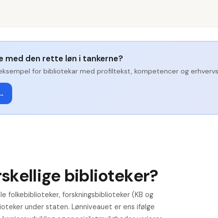
ge med den rette løn i tankerne?
eksempel for
bibliotekar
med profiltekst, kompetencer og erhvervse
 →
skellige biblioteker?
 folkebiblioteker, forskningsbiblioteker (KB og
lioteker under staten. Lønniveauet er ens ifølge