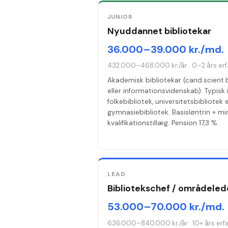
JUNIOR
Nyuddannet bibliotekar
36.000–39.000 kr./md.
432.000–468.000 kr./år
·
0–2 års erf
Akademisk bibliotekar (cand.scient.b
eller informationsvidenskab). Typisk 
folkebibliotek, universitetsbibliotek e
gymnasiebibliotek. Basisløntrin + m
kvalifikationstillæg. Pension 17,3 %.
LEAD
Bibliotekschef / områdeled
53.000–70.000 kr./md.
636.000–840.000 kr./år
·
10+ års erf