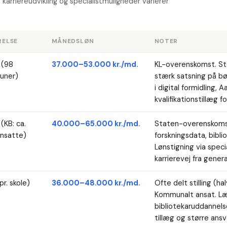
karriereudvikling og specialistmuligheder varierer
RELSE
MÅNEDSLØN
NOTER
 (98
37.000–53.000 kr./md.
KL-overenskomst. Stor
uner)
stærk satsning på b
i digital formidling, 
kvalifikationstillæg 
(KB: ca.
40.000–65.000 kr./md.
Staten-overenskomst 
nsatte)
forskningsdata, bibli
Lønstigning via speci
karrierevej fra general
r. skole)
36.000–48.000 kr./md.
Ofte delt stilling (ha
Kommunalt ansat. L
bibliotekaruddannels
tillæg og større ansv