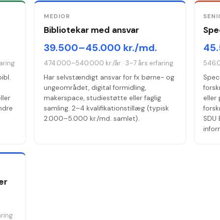
MEDIOR
SENI
Bibliotekar med ansvar
Spec
39.500–45.000 kr./md.
45.
aring
474.000–540.000 kr./år
·
3–7 års erfaring
546.
ibl.
Har selvstændigt ansvar for fx børne- og
Speci
i
ungeområdet, digital formidling,
forsk
ller
makerspace, studiestøtte eller faglig
eller
indre
samling. 2–4 kvalifikationstillæg (typisk
forsk
2.000–5.000 kr./md. samlet).
SDU B
info
er
aring