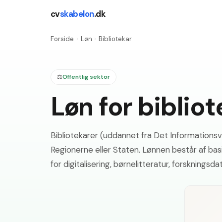
cv
skabelon
.dk
Forside
›
Løn
›
Bibliotekar
⚖️
Offentlig sektor
Løn for biblio
Bibliotekarer (uddannet fra Det Informations
Regionerne eller Staten. Lønnen består af basis
for digitalisering, børnelitteratur, forsknings