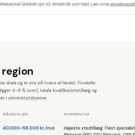
æftelsesmail (dobbelt opt-in). Afmeld når som helst. Læs vores
privatlivspolit
 region
ke skala og er ens på tværs af landet. Forskelle
gger 4–6 % over), lokale kvalifikationstillæg og
er i universitetsbyerne.
MÅNEDSLØN
KOMMENTAR
40.000–58.000 kr./md.
Højeste stedtillæg. Flest specialis
Bibliotek (KB), DTU Bibliotek, CBS B