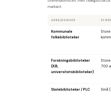
overenskomsten, men tillægsstruktur, 
markant.
ARBEJDSGIVER
STØR
Kommunale
Store
folkebiblioteker
komm
Forskningsbiblioteker
Store 
(KB,
700 a
universitetsbiblioteker)
Skolebiblioteker / PLC
Små (p