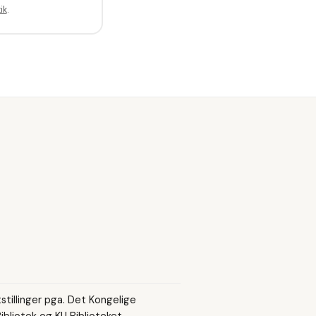
ik
.
tstillinger pga. Det Kongelige
ibliotek og KU Biblioteket.