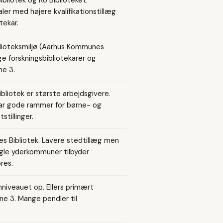
er med højere kvalifikationstillæg
tekar.
blioteksmiljø (Aarhus Kommunes
nge forskningsbibliotekarer og
ne 3.
liotek er største arbejdsgivere.
ar gode rammer for børne- og
stillinger.
s Bibliotek. Lavere stedtillæg men
gle yderkommuner tilbyder
res.
nniveauet op. Ellers primært
ne 3. Mange pendler til