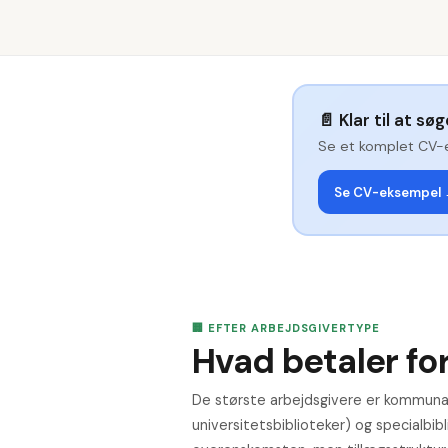
📄
Klar til at sø
Se et komplet CV-
Se CV-eksempel
🏢 EFTER ARBEJDSGIVERTYPE
Hvad betaler for
De største arbejdsgivere er kommunale
universitetsbiblioteker) og specialbib