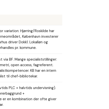
 variation: Hjørring/Roskilde har
ørneområdet, København investerer
Aarhus driver Dokk1. Lokalløn og
forhandles pr. kommune.
via BF. Mange specialiststillinger:
ometri, open access, fagreferent.
alistkompetencer. KB har en intern
ist til chef-bibliotekar.
lvtids PLC + halvtids undervisning).
ærerbaggrund +
e er en kombination der ofte giver
ar.