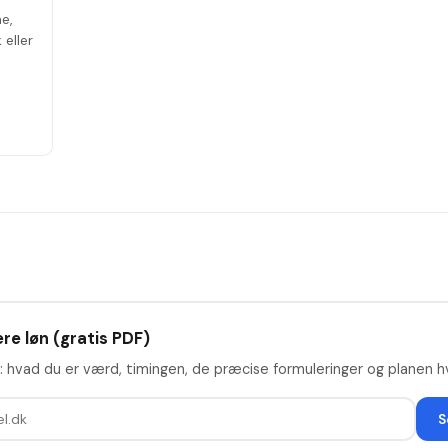
e,
 eller
re løn (gratis PDF)
: hvad du er værd, timingen, de præcise formuleringer og planen hv
S