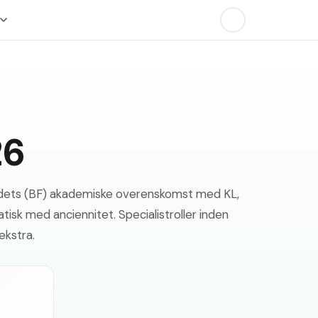
26
undets (BF) akademiske overenskomst med KL,
atisk med anciennitet. Specialistroller inden
ekstra.