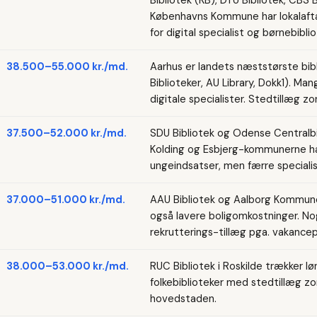
Københavns Kommune har lokalaftal
for digital specialist og børnebiblio
38.500–55.000 kr./md.
Aarhus er landets næststørste bi
Biblioteker, AU Library, Dokk1). Ma
digitale specialister. Stedtillæg zo
37.500–52.000 kr./md.
SDU Bibliotek og Odense Centralbib
Kolding og Esbjerg-kommunerne h
ungeindsatser, men færre specialist
37.000–51.000 kr./md.
AAU Bibliotek og Aalborg Kommune
også lavere boligomkostninger. No
rekrutterings-tillæg pga. vakancep
38.000–53.000 kr./md.
RUC Bibliotek i Roskilde trækker lø
folkebiblioteker med stedtillæg zo
hovedstaden.