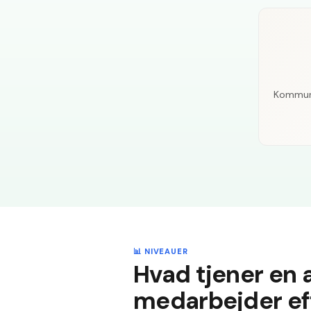
Kommuna
📊 NIVEAUER
Hvad tjener en 
medarbejder eft