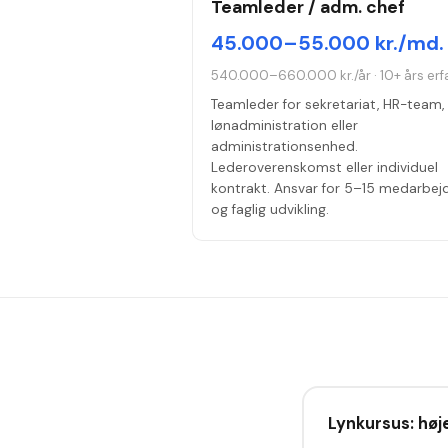
Teamleder / adm. chef
45.000–55.000 kr./md.
540.000–660.000 kr./år
·
10+ års erf
Teamleder for sekretariat, HR-team,
lønadministration eller
administrationsenhed.
Lederoverenskomst eller individuel
kontrakt. Ansvar for 5–15 medarbej
og faglig udvikling.
Lynkursus: høje