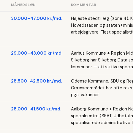
MÅNEDSLØN
KOMMENTAR
30.000–47.000 kr./md.
Højeste stedtillæg (zone 4).
Hovedstaden og staten (ministe
arbejdsgivere. Flest specialist
29.000–43.000 kr./md.
Aarhus Kommune + Region Midt
Silkeborg har Silkeborg Data s
kommuner — attraktive specialis
28.500–42.500 kr./md.
Odense Kommune, SDU og Reg
Grænseområdet har ofte rekrut
pga. vakancer.
28.000–41.500 kr./md.
Aalborg Kommune + Region Nor
specialcentre (SKAT, Udbetali
specialiserede administrative f