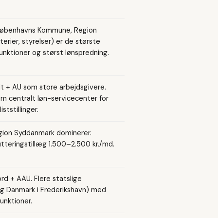
 Københavns Kommune, Region
rier, styrelser) er de største
funktioner og størst lønspredning.
 + AU som store arbejdsgivere.
om centralt løn-servicecenter for
tstillinger.
ion Syddanmark dominerer.
teringstillæg 1.500–2.500 kr./md.
d + AAU. Flere statslige
ng Danmark i Frederikshavn) med
unktioner.