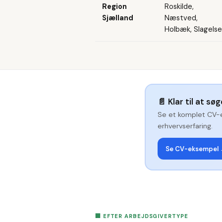
Region
Roskilde,
Sjælland
Næstved,
Holbæk, Slagelse
📄
Klar til at sø
Se et komplet CV-
erhvervserfaring.
Se CV-eksempel
🏢 EFTER ARBEJDSGIVERTYPE