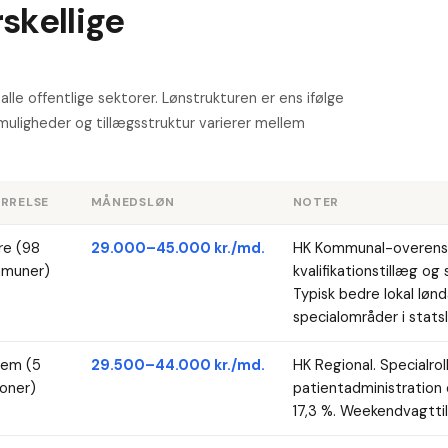
skellige
lle offentlige sektorer. Lønstrukturen er ens ifølge
uligheder og tillægsstruktur varierer mellem
RRELSE
MÅNEDSLØN
NOTER
re (98
29.000–45.000 kr./md.
HK Kommunal-overensko
muner)
kvalifikationstillæg og 
Typisk bedre lokal løn
specialområder i statsl
lem (5
29.500–44.000 kr./md.
HK Regional. Specialrol
ioner)
patientadministration
17,3 %. Weekendvagttil