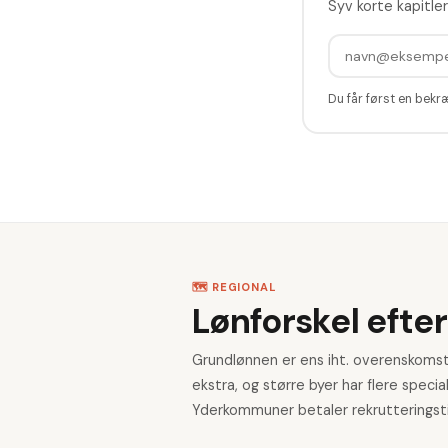
Syv korte kapitler
Du får først en bekr
🗺️ REGIONAL
Lønforskel efter
Grundlønnen er ens iht. overenskoms
ekstra, og større byer har flere special
Yderkommuner betaler rekrutteringsti