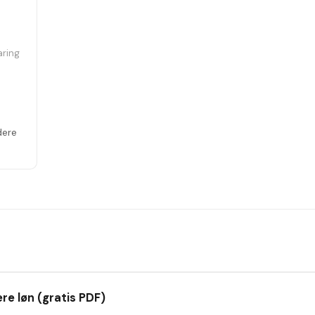
aring
dere
re løn (gratis PDF)