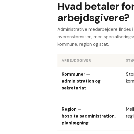
Hvad betaler for
arbejdsgivere?
Administrative medarbejdere findes i a
overenskomsten, men specialiseringsm
kommune, region og stat.
ARBEJDSGIVER
STØ
Kommuner —
Sto
administration og
kom
sekretariat
Region —
Mel
hospitalsadministration,
reg
planlægning