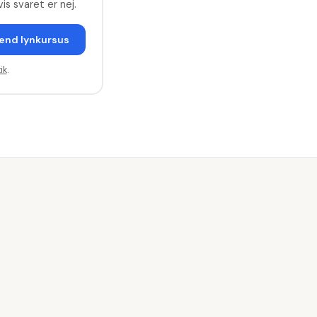
is svaret er nej.
end lynkursus
ik
.