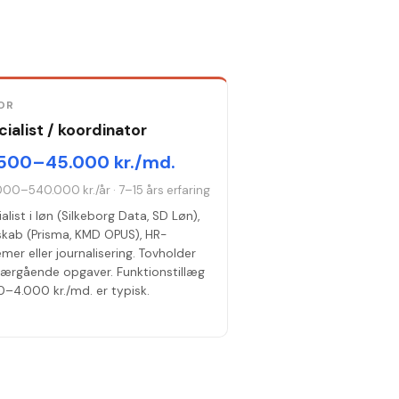
OR
ialist / koordinator
500–45.000 kr./md.
000–540.000 kr./år
·
7–15 års erfaring
alist i løn (Silkeborg Data, SD Løn),
skab (Prisma, KMD OPUS), HR-
mer eller journalisering. Tovholder
værgående opgaver. Funktionstillæg
–4.000 kr./md. er typisk.