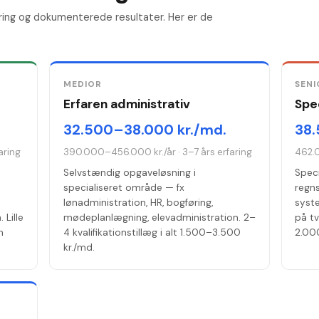
ring og dokumenterede resultater. Her er de
MEDIOR
SENI
Erfaren administrativ
Spec
32.500–38.000 kr./md.
38.
aring
390.000–456.000 kr./år
·
3–7 års erfaring
462.
Selvstændig opgaveløsning i
Speci
specialiseret område — fx
regn
lønadministration, HR, bogføring,
syste
 Lille
mødeplanlægning, elevadministration. 2–
på t
n
4 kvalifikationstillæg i alt 1.500–3.500
2.000
kr./md.