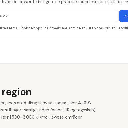
: hvad du er værd, timingen, de præcise formuleringer og planen hv
S
æftelsesmail (dobbelt opt-in). Afmeld når som helst. Læs vores
privatlivspolit
 region
ten, men stedtillæg i hovedstaden giver 4–6 %
iststillinger (særligt inden for løn, HR og regnskab).
llæg 1.500–3.000 kr./md. i svære områder.