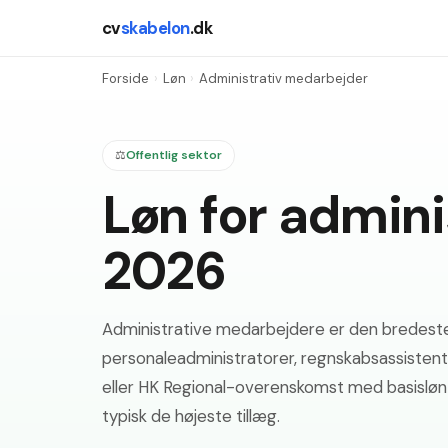
cv
skabelon
.dk
Forside
›
Løn
›
Administrativ medarbejder
⚖️
Offentlig sektor
Løn for admin
2026
Administrative medarbejdere er den bredeste 
personaleadministratorer, regnskabsassistent
eller HK Regional-overenskomst med basisløntrin,
typisk de højeste tillæg.