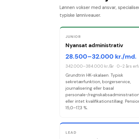
Lønnen vokser med ansvar, specialise
typiske lønniveauer.
JUNIOR
Nyansat administrativ
28.500–32.000 kr./md.
342.000–384.000 kr./år
·
0–2 års erf
Grundtrin HK-skalaen. Typisk
sekretærfunktion, borgerservice,
journalisering eller basal
personale-/regnskabsadministration.
eller intet kvalifikationstillæg. Pensio
15,0–17,3 %.
LEAD