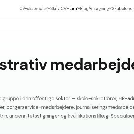
CV-eksempler
Skriv CV
Løn
Blog
Ansøgning
Skabeloner
istrativ medarbejd
gruppe i den offentlige sektor — skole-sekretærer, HR-adm
er, borgerservice-medarbejdere, journaliseringsmedarbejde
 anciennitetsstigninger og kvalifikationstillæg. Specialiserin