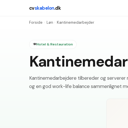
cv
skabelon
.dk
Forside
›
Løn
›
Kantinemedarbejder
🍽️
Hotel & Restauration
Kantinemedarb
Kantinemedarbejdere tilbereder og serverer ma
og en god work-life balance sammenlignet m