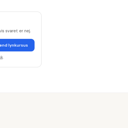
is svaret er nej.
end lynkursus
ik
.