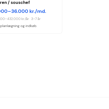
aren / souschef
000–36.000 kr./md.
000–432.000 kr./år
·
3–7 år
planlægning og indkøb.