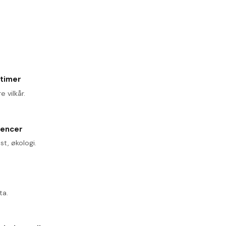
 timer
e vilkår.
tencer
st, økologi.
ta.