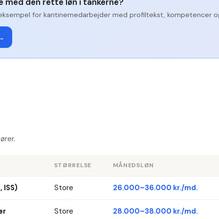
ge med den rette løn i tankerne?
eksempel for
kantinemedarbejder
med profiltekst, kompetencer og
 →
ører.
STØRRELSE
MÅNEDSLØN
 ISS)
Store
26.000–36.000 kr./md.
er
Store
28.000–38.000 kr./md.