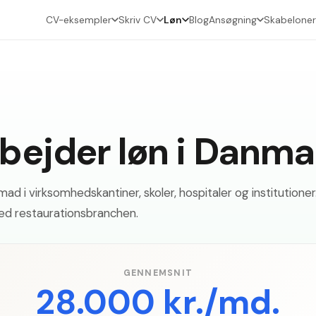
CV-eksempler
Skriv CV
Løn
Blog
Ansøgning
Skabeloner
ejder løn i Danma
d i virksomhedskantiner, skoler, hospitaler og institutioner
ed restaurationsbranchen.
GENNEMSNIT
28.000 kr./md.