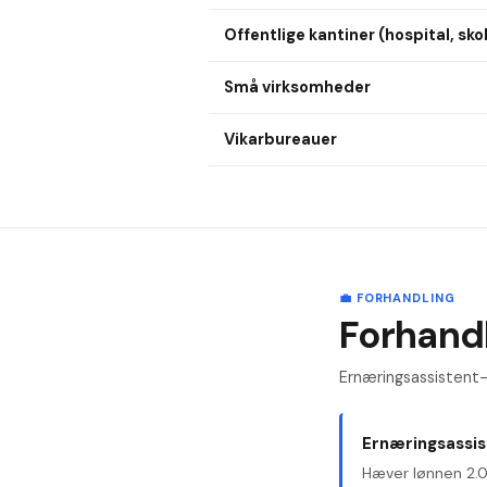
Offentlige kantiner (hospital, sko
Små virksomheder
Vikarbureauer
💼 FORHANDLING
Forhandl
Ernæringsassistent-
Ernæringsassi
Hæver lønnen 2.