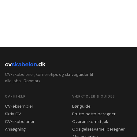
cv
skabelon
.dk
CV-skabeloner, karrieretips og skriveguider til
alle jobs i Danmark.
CV-HJÆLP
VÆRKTØJER & GUIDES
CV-eksempler
Lønguide
Skriv CV
Brutto netto beregner
CV-skabeloner
Overenskomsttjek
Ansøgning
Opsigelsesvarsel beregner
Aktive verber