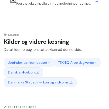
✉️
→
Færdigt eksempelbrev med indledninger og tips.
📚 KILDER
Kilder og videre læsning
Datakilderne bag lønstatistikken på denne side.
Jobindex Lønkompasset
↗
TEKNIQ Arbejdsgiverne
↗
Dansk El-Forbund
↗
Danmarks Statistik — Løn og indkomst
↗
🔗 RELATEREDE JOBS