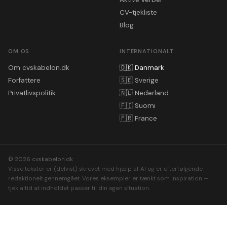
CV-tjekliste
Blog
OM OS
INTERNATIONALT
Om cvskabelon.dk
🇩🇰
Danmark
Forfattere
🇸🇪
Sverige
Privatlivspolitik
🇳🇱
Nederland
🇫🇮
Suomi
🇫🇷
France
© 2026 cvskabelon.dk
Visse tekster er (delvist) skrevet med hjælp af AI og er efterfølgende
redaktionelt gennemgået. Vores eksempler er tænkt som inspiration —
tjek altid at indholdet passer til din egen situation.