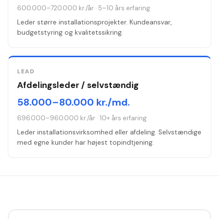
600.000–720.000 kr./år
·
5–10 års erfaring
Leder større installationsprojekter. Kundeansvar,
budgetstyring og kvalitetssikring.
LEAD
Afdelingsleder / selvstændig
58.000–80.000 kr./md.
696.000–960.000 kr./år
·
10+ års erfaring
Leder installationsvirksomhed eller afdeling. Selvstændige
med egne kunder har højest topindtjening.