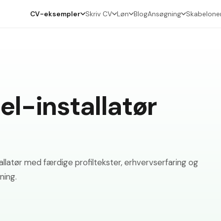
CV-eksempler
Skriv CV
Løn
Blog
Ansøgning
Skabelone
l-installatør
latør med færdige profiltekster, erhvervserfaring og
ning.