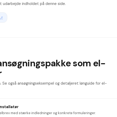
 at udarbejde indholdet på denne side.
k
↗
ansøgningspakke som el-
r
n. Se også ansøgningseksempel og detaljeret lønguide for el-
installatør
lbrev med stærke indledninger og konkrete formuleringer.