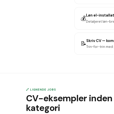
Løn
el-installa
💰
Detaljeret løn-b
Skriv CV — kom
📝
Trin-for-trin med 
🔗 LIGNENDE JOBS
CV-eksempler inden
kategori