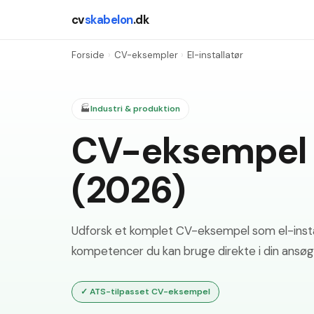
cv
skabelon
.dk
Forside
›
CV-eksempler
›
El-installatør
🏭
Industri & produktion
CV-eksempel e
(2026)
Udforsk et komplet CV-eksempel som el-instal
kompetencer du kan bruge direkte i din ansøg
✓
ATS-tilpasset CV-eksempel