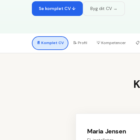
Se komplet CV ↓
Byg dit CV →
📄
Komplet CV
📝
Profil
💡
Kompetencer
📋
K
Maria Jensen