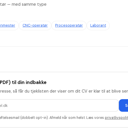
allatør — med samme type
inmester
CNC-operatør
Procesoperatør
Laborant
PDF) til din indbakke
resse, så får du tjeklisten der viser om dit CV er klar til at blive se
S
æftelsesmail (dobbelt opt-in). Afmeld når som helst. Læs vores
privatlivspolit