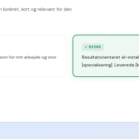
n konkret, kort og relevant for den
✓
BEDRE
ion for mit arbejde og stor
Resultatorienteret el-instal
[specialisering]. Leverede [