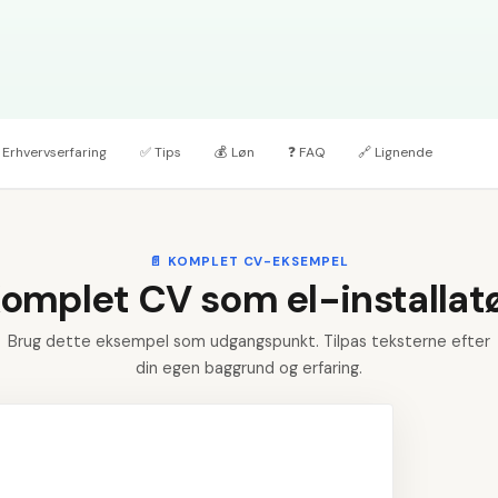
Erhvervserfaring
✅
Tips
💰
Løn
❓
FAQ
🔗
Lignende
📄
KOMPLET CV-EKSEMPEL
omplet CV som el-installat
Brug dette eksempel som udgangspunkt. Tilpas teksterne efter
din egen baggrund og erfaring.
Ud
👤
1