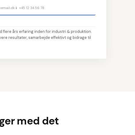
ko
@email.dk
📱 +45 12 34 56 78
📝
Sk
2
💼
Ti
3
 flere års erfaring inden for industri & produktion.
ere resultater, samarbejde effektivt og bidrage til
🎓
A
4
💡
Væ
5
anger med det