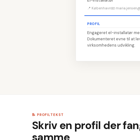
El-installatør
📍 København
📧 maria.jensen
PROFIL
Engageret el-installatør med
Dokumenteret evne til at lev
virksomhedens udvikling.
📝 PROFILTEKST
Skriv en profil der f
samme