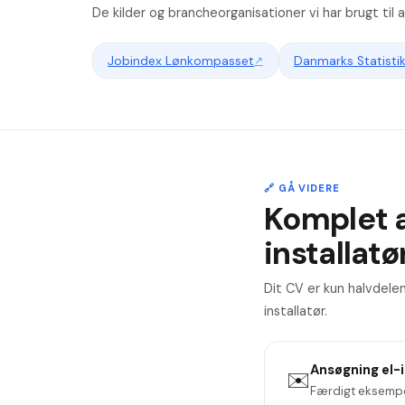
De kilder og brancheorganisationer vi har brugt til
Jobindex Lønkompasset
↗
Danmarks Statisti
🔗 GÅ VIDERE
Komplet 
installatø
Dit CV er kun halvdele
installatør.
Ansøgning
el-
✉️
Færdigt eksempe