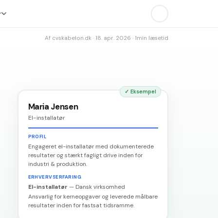
r
Af
cvskabelon.dk
·
18. apr. 2026
·
1
min læsetid
✓
Eksempel
Maria Jensen
El-installatør
PROFIL
Engageret el-installatør med dokumenterede
resultater og stærkt fagligt drive inden for
industri & produktion.
ERHVERVSERFARING
El-installatør
—
Dansk virksomhed
Ansvarlig for kerneopgaver og leverede målbare
resultater inden for fastsat tidsramme.