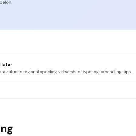
belon.
llatør
statistik med regional opdeling, virksomhedstyper og forhandlingstips.
ing