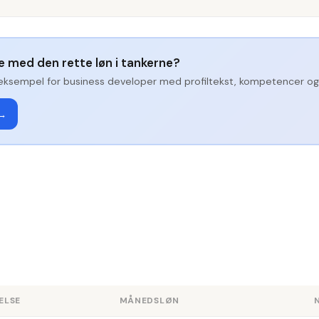
ge med den rette løn i tankerne?
eksempel for
business developer
med profiltekst, kompetencer og 
 →
ELSE
MÅNEDSLØN