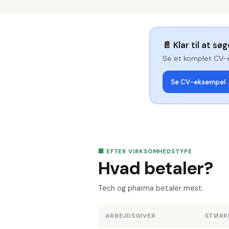
📄
Klar til at sø
Se et komplet CV-
Se CV-eksempel
🏢 EFTER VIRKSOMHEDSTYPE
Hvad betaler?
Tech og pharma betaler mest.
ARBEJDSGIVER
STØRR