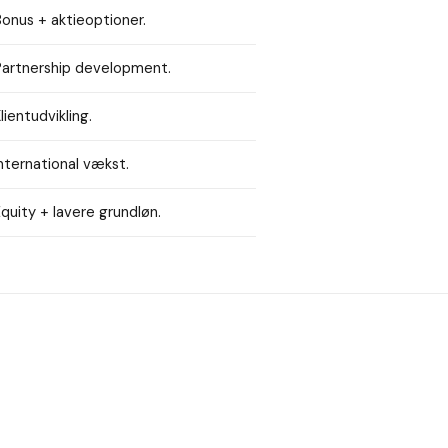
onus + aktieoptioner.
Partnership development.
lientudvikling.
nternational vækst.
quity + lavere grundløn.