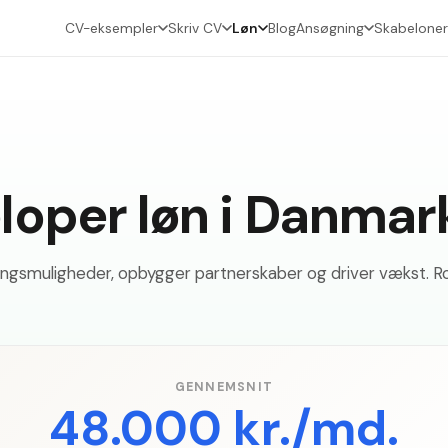
CV-eksempler
Skriv CV
Løn
Blog
Ansøgning
Skabeloner
loper løn i Danmar
ings­muligheder, opbygger partnerskaber og driver vækst. Rol
GENNEMSNIT
48.000 kr./md.