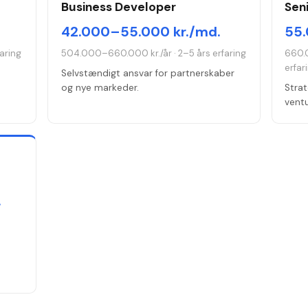
Business Developer
Sen
42.000–55.000 kr./md.
55.
aring
504.000–660.000 kr./år
·
2–5 års erfaring
660.
erfar
Selvstændigt ansvar for partnerskaber
og nye markeder.
Strat
ventu
.