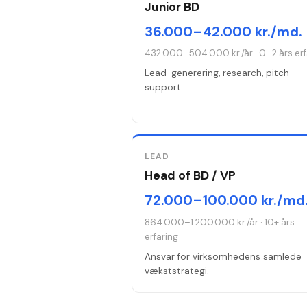
Junior BD
36.000–42.000 kr./md.
432.000–504.000 kr./år
·
0–2 års erf
Lead-generering, research, pitch-
support.
LEAD
Head of BD / VP
72.000–100.000 kr./md
864.000–1.200.000 kr./år
·
10+ års
erfaring
Ansvar for virksomhedens samlede
vækststrategi.