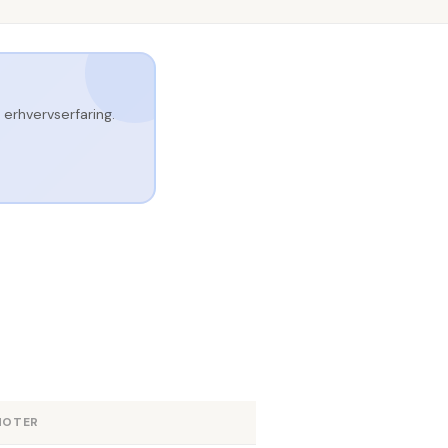
erhvervserfaring.
NOTER