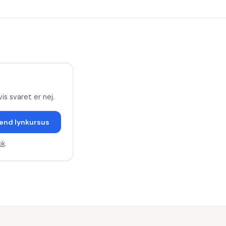
is svaret er nej.
end lynkursus
ik
.