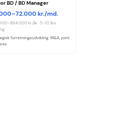
ior BD / BD Manager
000–72.000 kr./md.
000–864.000 kr./år
·
5–10 års
ing
egisk forretningsudvikling. M&A, joint
res.