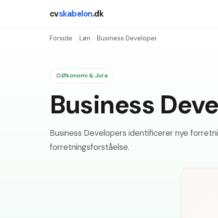
cv
skabelon
.dk
Forside
›
Løn
›
Business Developer
⚖️
Økonomi & Jura
Business Deve
Business Developers identificerer nye forretn
forretningsforståelse.