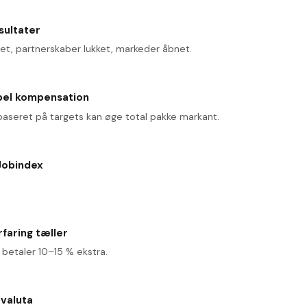
sultater
t, partnerskaber lukket, markeder åbnet.
bel kompensation
baseret på targets kan øge total pakke markant.
Jobindex
rfaring tæller
betaler 10–15 % ekstra.
valuta