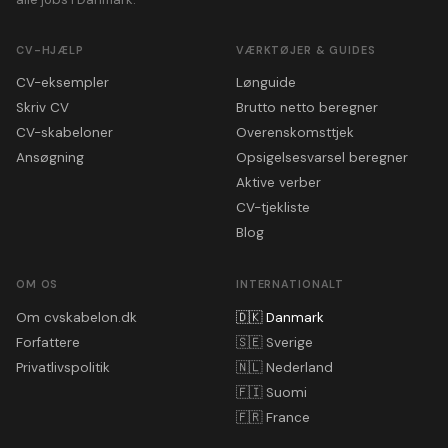
CV-HJÆLP
VÆRKTØJER & GUIDES
CV-eksempler
Lønguide
Skriv CV
Brutto netto beregner
CV-skabeloner
Overenskomsttjek
Ansøgning
Opsigelsesvarsel beregner
Aktive verber
CV-tjekliste
Blog
OM OS
INTERNATIONALT
Om cvskabelon.dk
🇩🇰
Danmark
Forfattere
🇸🇪
Sverige
Privatlivspolitik
🇳🇱
Nederland
🇫🇮
Suomi
🇫🇷
France