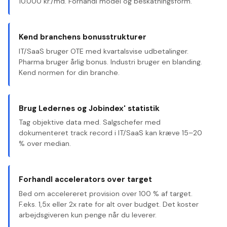
10.000 kr./md. Forhandl model og beskatningsform.
Kend branchens bonusstrukturer
IT/SaaS bruger OTE med kvartalsvise udbetalinger.
Pharma bruger årlig bonus. Industri bruger en blanding.
Kend normen for din branche.
Brug Ledernes og Jobindex' statistik
Tag objektive data med. Salgschefer med
dokumenteret track record i IT/SaaS kan kræve 15–20
% over median.
Forhandl accelerators over target
Bed om accelereret provision over 100 % af target.
F.eks. 1,5x eller 2x rate for alt over budget. Det koster
arbejdsgiveren kun penge når du leverer.