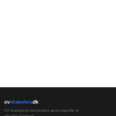
cv
skabelon
.dk
CV-skabeloner, karrieretips og skriveguider til
alle jobs i Danmark.