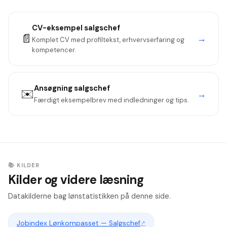
og coaching-kompetencer er vigtige differentiators.
CV-eksempel
salgschef
📄
→
Komplet CV med profiltekst, erhvervserfaring og
kompetencer.
Ansøgning
salgschef
✉️
→
Færdigt eksempelbrev med indledninger og tips.
📚 KILDER
Kilder og videre læsning
Datakilderne bag lønstatistikken på denne side.
Jobindex Lønkompasset — Salgschef
↗