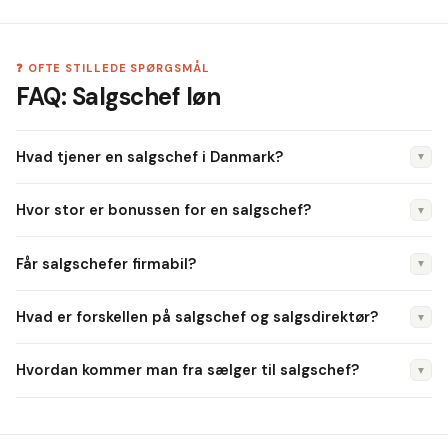
❓ OFTE STILLEDE SPØRGSMÅL
FAQ: Salgschef løn
Hvad tjener en salgschef i Danmark?
▼
Medianlønnen er ca. 62.000 kr./md. i grundløn i 2026. Med
Hvor stor er bonussen for en salgschef?
▼
bonus og provision er den samlede pakke typisk 75.000–
110.000 kr./md. for erfarne salgschefer.
Typisk 15–35 % af grundlønnen i traditionelle brancher. I
Får salgschefer firmabil?
▼
IT/SaaS kan OTE-modellen give 30–50 % over grundlønnen
ved target-opnåelse.
Ja, i de fleste mellemstore og store virksomheder. Typisk
Hvad er forskellen på salgschef og salgsdirektør?
▼
BMW 3-serie, Audi A4 eller tilsvarende. Beskatning afhænger
af bilens værdi.
En salgschef leder et team og rapporterer til direktionen. En
Hvordan kommer man fra sælger til salgschef?
▼
salgsdirektør sidder i direktionen med ansvar for hele
salgsorganisationen. Lønforskellen er typisk 20.000–40.000
Typisk via 3–5 års erfaring som sælger med dokumenterede
kr./md.
resultater, efterfulgt af en teamleder-rolle. Lederuddannelse