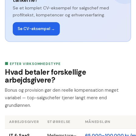
Se et komplet CV-eksempel for
salgschef
med
profiltekst, kompetencer og erhvervserfaring.
Se CV-eksempel →
🏢 EFTER VIRKSOMHEDSTYPE
Hvad betaler forskellige
arbejdsgivere?
Bonus og provision gør den reelle kompensation meget
variabel — top-salgschefer tjener langt mere end
grundlønnen.
ARBEJDSGIVER
STØRRELSE
MÅNEDSLØN
IT & SaaS
Mellemstore–
65.000–100.000 kr./m