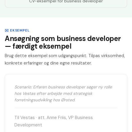
CV-eksempel for
business developer
✉️ EKSEMPEL
Ansøgning som business developer
— færdigt eksempel
Brug dette eksempel som udgangspunkt. Tilpas virksomhed,
konkrete erfaringer og dine egne resultater.
Scenario: Erfaren business developer søger ny rolle
hos Vestas efter arbejde med strategisk
forretningsudvikling hos Ørsted.
Til Vestas · att. Anne Friis, VP Business
Development