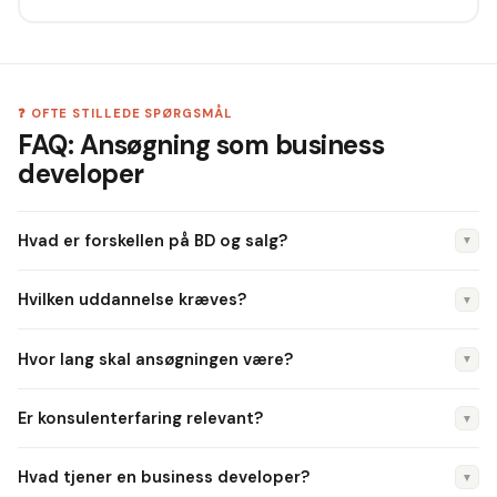
❓ OFTE STILLEDE SPØRGSMÅL
FAQ: Ansøgning som business
developer
Hvad er forskellen på BD og salg?
▼
BD fokuserer på langsigtede strategiske vækstmuligheder —
Hvilken uddannelse kræves?
▼
nye markeder, partnerskaber og forretningsmodeller. Salg
fokuserer på at lukke handler med eksisterende produkter.
Typisk cand.merc., cand.polit. eller ingeniør med kommerciel
Hvor lang skal ansøgningen være?
▼
erfaring. MBA er en fordel for senior-roller.
Max én A4-side. 300–400 ord. Fokuser på vækstresultater
Er konsulenterfaring relevant?
▼
og strategisk tænkning.
Meget — strategikonsulenter har stærke analytiske
Hvad tjener en business developer?
▼
kompetencer. Vis dog at du også kan eksekvere, ikke kun