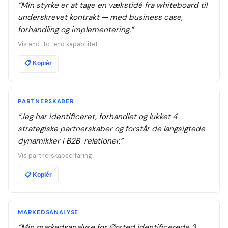
“
Min styrke er at tage en vækstidé fra whiteboard til
underskrevet kontrakt — med business case,
forhandling og implementering.
”
Vis end-to-end kapabilitet.
📋
Kopiér
PARTNERSKABER
“
Jeg har identificeret, forhandlet og lukket 4
strategiske partnerskaber og forstår de langsigtede
dynamikker i B2B-relationer.
”
Vis partnerskabserfaring.
📋
Kopiér
MARKEDSANALYSE
“
Min markedsanalyse for Ørsted identificerede 3