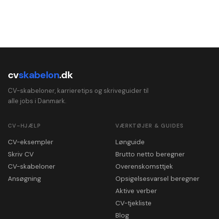
cv
skabelon
.dk
CV-skabeloner, karrieretips og skriveguider til
alle jobs i Danmark.
CV-HJÆLP
VÆRKTØJER & GUIDES
CV-eksempler
Lønguide
Skriv CV
Brutto netto beregner
CV-skabeloner
Overenskomsttjek
Ansøgning
Opsigelsesvarsel beregner
Aktive verber
CV-tjekliste
Blog