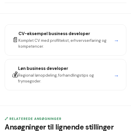
anbefale.
Typisk 45.000–65.000 kr./måned. Senior-roller med bonus
kan ligge markant højere.
CV-eksempel
business developer
📄
→
Komplet CV med profiltekst, erhvervserfaring og
kompetencer.
Løn
business developer
💰
→
Regional lønopdeling, forhandlingstips og
frynsegoder.
🔗 RELATEREDE ANSØGNINGER
Ansøgninger til lignende stillinger