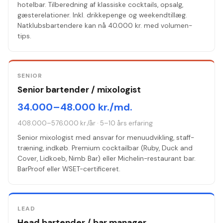
hotelbar. Tilberedning af klassiske cocktails, opsalg,
gæsterelationer. Inkl. drikkepenge og weekendtillæg.
Natklubsbartendere kan nå 40.000 kr. med volumen-
tips.
SENIOR
Senior bartender / mixologist
34.000–48.000 kr./md.
408.000–576.000 kr./år
·
5–10 års erfaring
Senior mixologist med ansvar for menuudvikling, staff-
træning, indkøb. Premium cocktailbar (Ruby, Duck and
Cover, Lidkoeb, Nimb Bar) eller Michelin-restaurant bar.
BarProof eller WSET-certificeret.
LEAD
Head bartender / bar manager