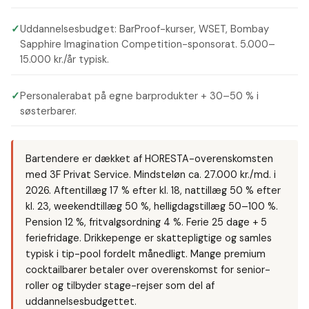
✓
Uddannelsesbudget: BarProof-kurser, WSET, Bombay
Sapphire Imagination Competition-sponsorat. 5.000–
15.000 kr./år typisk.
✓
Personalerabat på egne barprodukter + 30–50 % i
søsterbarer.
Bartendere er dækket af HORESTA-overenskomsten
med 3F Privat Service. Mindsteløn ca. 27.000 kr./md. i
2026. Aftentillæg 17 % efter kl. 18, nattillæg 50 % efter
kl. 23, weekendtillæg 50 %, helligdagstillæg 50–100 %.
Pension 12 %, fritvalgsordning 4 %. Ferie 25 dage + 5
feriefridage. Drikkepenge er skattepligtige og samles
typisk i tip-pool fordelt månedligt. Mange premium
cocktailbarer betaler over overenskomst for senior-
roller og tilbyder stage-rejser som del af
uddannelsesbudgettet.