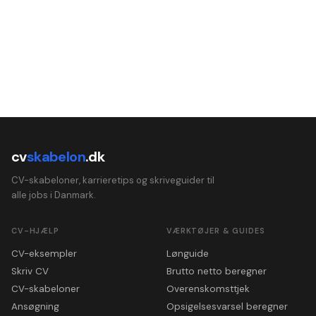
cv
skabelon
.dk
CV-skabeloner, karrieretips og skriveguider til
alle jobs i Danmark.
CV-HJÆLP
VÆRKTØJER & GUIDES
CV-eksempler
Lønguide
Skriv CV
Brutto netto beregner
CV-skabeloner
Overenskomsttjek
Ansøgning
Opsigelsesvarsel beregner