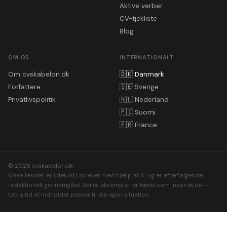
Aktive verber
CV-tjekliste
Blog
OM OS
INTERNATIONALT
Om cvskabelon.dk
🇩🇰
Danmark
Forfattere
🇸🇪
Sverige
Privatlivspolitik
🇳🇱
Nederland
🇫🇮
Suomi
🇫🇷
France
© 2026 cvskabelon.dk
Visse tekster er (delvist) skrevet med hjælp af AI og er efterfølgende
redaktionelt gennemgået. Vores eksempler er tænkt som inspiration —
tjek altid at indholdet passer til din egen situation.