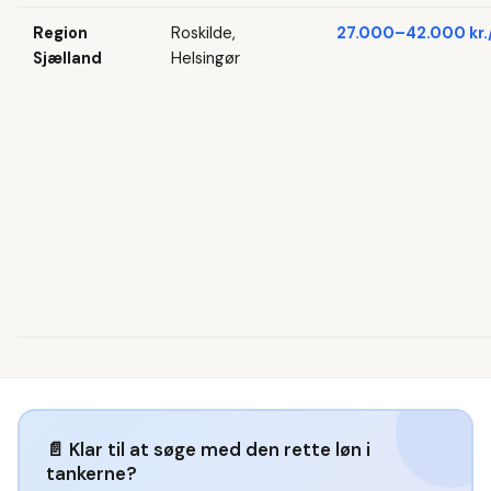
Region
Roskilde,
27.000–42.000 kr.
Sjælland
Helsingør
📄
Klar til at søge med den rette løn i
tankerne?