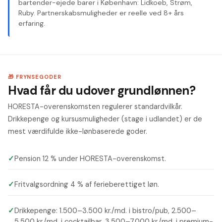
bartender-ejede barer i København: Lidkoeb, Strøm,
Ruby. Partnerskabsmuligheder er reelle ved 8+ års
erfaring.
🎁 FRYNSEGODER
Hvad får du udover grundlønnen?
HORESTA-overenskomsten regulerer standardvilkår.
Drikkepenge og kursusmuligheder (stage i udlandet) er de
mest værdifulde ikke-lønbaserede goder.
✓
Pension 12 % under HORESTA-overenskomst.
✓
Fritvalgsordning 4 % af ferieberettiget løn.
✓
Drikkepenge: 1.500–3.500 kr./md. i bistro/pub, 2.500–
5.500 kr./md. i cocktailbar, 3.500–7.000 kr./md. i premium-