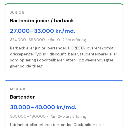
JUNIOR
Bartender junior / barback
27.000–33.000 kr./md.
324.000–396.000 kr./år
·
0–2 års erfaring
Barback eller junior-bartender. HORESTA-overenskomst +
drikkepenge. Typisk i discount-barer, studenterbarer eller
som oplæring i cocktailbarer. Aften- og weekendvagter
giver solide tillæg.
MEDIOR
Bartender
30.000–40.000 kr./md.
360.000–480.000 kr./år
·
2–5 års erfaring
Uddannet eller erfaren bartender. Cocktailbar eller