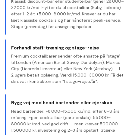
Klassisk discount-bar eller studenterbar tjener 28.000–
32.000 kr./md. Flytter du til cocktailbar (Ruby, Lidkoeb)
efter 1–2 år: +5.000–8.000 kr./md. Kræver at du har
lært klassiske cocktails og har håndteret peak-service.
Stage (prøvedag) før ansøgning hjælper.
Forhandl staff-træning og stage-rejse
Premium cocktailbarer sender ofte ansatte på "stage"
til London (American Bar at Savoy, Dandelyan), Mexico
City (Licorería Limantour) eller New York (Attaboy) — 1–
2 ugers betalt oplæring. Værdi 15.000–30.000 kr. Få det
skrevet i kontrakten som "1 stage-rejse/år".
Bygg vej mod head bartender eller ejerskab
Head bartender: +8.000–15.000 kr./md. efter 6–8 års
erfaring. Egen cocktailbar (partnerskab): 55.000–
80.000 kr./md. ved god drift — men kræver 500.000–
1.500.000 kr. investering og 2–3 års opstart. Stærke