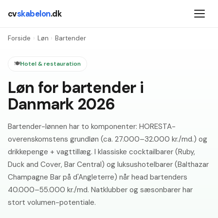
cv
skabelon
.dk
Forside
›
Løn
›
Bartender
🍽️
Hotel & restauration
Løn for bartender i
Danmark 2026
Bartender-lønnen har to komponenter: HORESTA-
overenskomstens grundløn (ca. 27.000–32.000 kr./md.) og
drikkepenge + vagttillæg. I klassiske cocktailbarer (Ruby,
Duck and Cover, Bar Central) og luksushotelbarer (Balthazar
Champagne Bar på d'Angleterre) når head bartenders
40.000–55.000 kr./md. Natklubber og sæsonbarer har
stort volumen-potentiale.