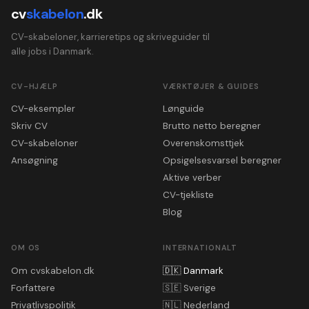
cv
skabelon
.dk
CV-skabeloner, karrieretips og skriveguider til
alle jobs i Danmark.
CV-HJÆLP
VÆRKTØJER & GUIDES
CV-eksempler
Lønguide
Skriv CV
Brutto netto beregner
CV-skabeloner
Overenskomsttjek
Ansøgning
Opsigelsesvarsel beregner
Aktive verber
CV-tjekliste
Blog
OM OS
INTERNATIONALT
Om cvskabelon.dk
🇩🇰
Danmark
Forfattere
🇸🇪
Sverige
Privatlivspolitik
🇳🇱
Nederland