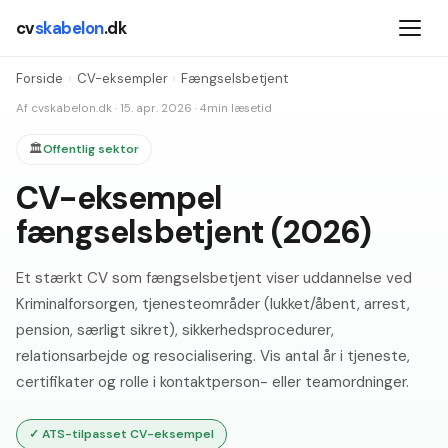
cv
skabelon
.dk
Forside
›
CV-eksempler
›
Fængselsbetjent
Af
cvskabelon.dk
·
15. apr. 2026
·
4
min læsetid
🏛️
Offentlig sektor
CV-eksempel
fængselsbetjent (2026)
Et stærkt CV som fængselsbetjent viser uddannelse ved
Kriminalforsorgen, tjenesteområder (lukket/åbent, arrest,
pension, særligt sikret), sikkerhedsprocedurer,
relationsarbejde og resocialisering. Vis antal år i tjeneste,
certifikater og rolle i kontaktperson- eller teamordninger.
✓
ATS-tilpasset CV-eksempel