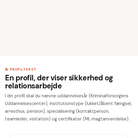
🎓
Angiv din uddannelse
4
💡
Vælg dine kompetencer
5
📝 PROFILTEKST
En profil, der viser sikkerhed og
relationsarbejde
I din profil skal du nævne uddannelsesår (Kriminalforsorgens
Uddannelsescenter), institutionstype (lukket/åbent fængsel,
arresthus, pension), specialisering (kontaktperson,
teamleder, visitation) og certifikater (MI, magtanvendelse).