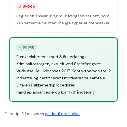
✗
UNDGÅ
Jeg er en ansvarlig og rolig fængselsbetjent, som
kan samarbejde med mange typer af mennesker.
✓
BEDRE
Fængselsbetjent med 8 års erfaring i
Kriminalforsorgen, aktuelt ved Statsfængslet
Vridsløselille. Uddannet 2017. Kontaktperson for 12
indsatte og certificeret i motiverende samtale.
Erfaren i sikkerhedsprocedurer,
handleplansarbejde og konflikthåndtering.
Flere tips? Læs vores
guide til profiltekst
.