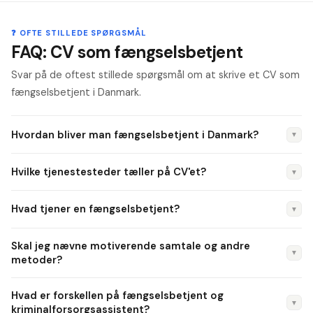
❓ OFTE STILLEDE SPØRGSMÅL
FAQ: CV som fængselsbetjent
Svar på de oftest stillede spørgsmål om at skrive et CV som
fængselsbetjent i Danmark.
Hvordan bliver man fængselsbetjent i Danmark?
▼
Du skal bestå Kriminalforsorgens optagelsesprøve (fysisk
Hvilke tjenestesteder tæller på CV'et?
▼
test, psykologisk vurdering, samtale) og gennemføre den
2½-årige fængselsbetjentuddannelse på Kriminalforsorgens
Lukkede fængsler (Vridsløselille, Nyborg, Herstedvester),
Hvad tjener en fængselsbetjent?
▼
Uddannelsescenter i Birkerød. Uddannelsen veksler mellem
åbne fængsler (Jyderup, Søbysøgård), arresthuse og
skole og praktik i fængsler.
pensioner. Hvert regi kræver forskellige kompetencer — angiv
Fængselsbetjente på prøve tjener 26.000–30.000 kr./md.
Skal jeg nævne motiverende samtale og andre
dem præcist.
Efter fuld uddannelse stiger lønnen til 30.000–38.000
▼
metoder?
kr./md. med vagttillæg. Kriminalforsorgsassistenter og
Ja — MI, Low Arousal og andre relationsmetoder er vigtige i
vagtmestre når 38.000–48.000 kr./md.
Hvad er forskellen på fængselsbetjent og
moderne kriminalforsorg. Angiv certificering og år. De er også
▼
kriminalforsorgsassistent?