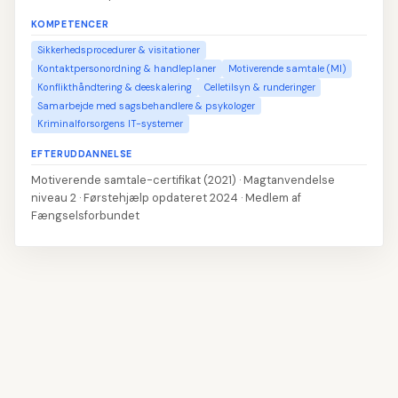
KOMPETENCER
Sikkerhedsprocedurer & visitationer
Kontaktpersonordning & handleplaner
Motiverende samtale (MI)
Konflikthåndtering & deeskalering
Celletilsyn & runderinger
Samarbejde med sagsbehandlere & psykologer
Kriminalforsorgens IT-systemer
EFTERUDDANNELSE
Motiverende samtale-certifikat (2021) · Magtanvendelse
niveau 2 · Førstehjælp opdateret 2024 · Medlem af
Fængselsforbundet
👤
Udfyld navn og kontaktoplysninger
1
📝
Skriv din profiltekst
2
💼
Tilføj erhvervserfaring
3