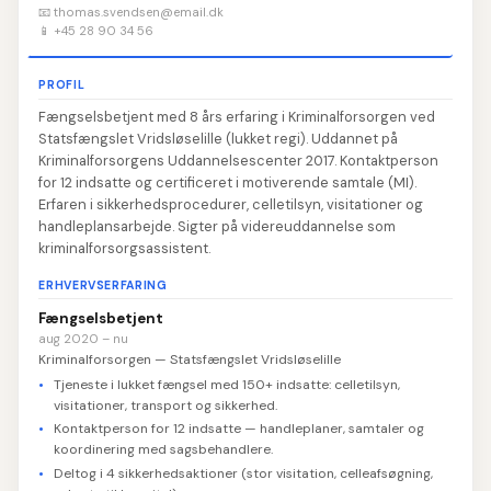
📧 thomas.svendsen@email.dk
📱 +45 28 90 34 56
PROFIL
Fængselsbetjent med 8 års erfaring i Kriminalforsorgen ved
Statsfængslet Vridsløselille (lukket regi). Uddannet på
Kriminalforsorgens Uddannelsescenter 2017. Kontaktperson
for 12 indsatte og certificeret i motiverende samtale (MI).
Erfaren i sikkerhedsprocedurer, celletilsyn, visitationer og
handleplansarbejde. Sigter på videreuddannelse som
kriminalforsorgsassistent.
ERHVERVSERFARING
Fængselsbetjent
aug 2020 – nu
Kriminalforsorgen — Statsfængslet Vridsløselille
Tjeneste i lukket fængsel med 150+ indsatte: celletilsyn,
visitationer, transport og sikkerhed.
Kontaktperson for 12 indsatte — handleplaner, samtaler og
koordinering med sagsbehandlere.
Deltog i 4 sikkerhedsaktioner (stor visitation, celleafsøgning,