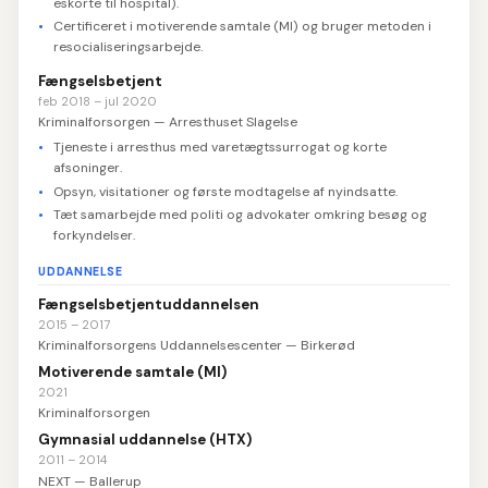
eskorte til hospital).
Certificeret i motiverende samtale (MI) og bruger metoden i
resocialiseringsarbejde.
Fængselsbetjent
feb 2018 – jul 2020
Kriminalforsorgen — Arresthuset Slagelse
Tjeneste i arresthus med varetægtssurrogat og korte
afsoninger.
Opsyn, visitationer og første modtagelse af nyindsatte.
Tæt samarbejde med politi og advokater omkring besøg og
forkyndelser.
UDDANNELSE
Fængselsbetjentuddannelsen
2015 – 2017
Kriminalforsorgens Uddannelsescenter — Birkerød
Motiverende samtale (MI)
2021
Kriminalforsorgen
Gymnasial uddannelse (HTX)
2011 – 2014
NEXT — Ballerup