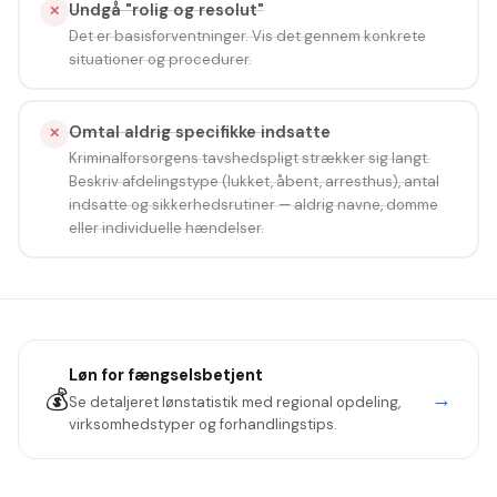
Undgå "rolig og resolut"
✕
Det er basisforventninger. Vis det gennem konkrete
situationer og procedurer.
Omtal aldrig specifikke indsatte
✕
Kriminalforsorgens tavshedspligt strækker sig langt.
Beskriv afdelingstype (lukket, åbent, arresthus), antal
indsatte og sikkerhedsrutiner — aldrig navne, domme
eller individuelle hændelser.
Løn for
fængselsbetjent
💰
→
Se detaljeret lønstatistik med regional opdeling,
virksomhedstyper og forhandlingstips.