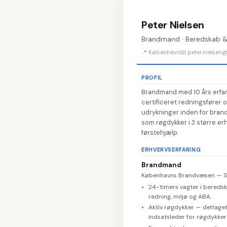
Peter Nielsen
Brandmand · Beredskab &
📍 København
📧 peter.nielsen
PROFIL
Brandmand med 10 års erfa
certificeret redningsfører o
udrykninger inden for brand
som røgdykker i 3 større er
førstehjælp.
ERHVERVSERFARING
Brandmand
Københavns Brandvæsen — S
24-timers vagter i bereds
redning, miljø og ABA.
Aktiv røgdykker — deltaget
indsatsleder for røgdykker