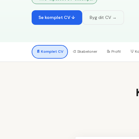
Se komplet CV ↓
Byg dit CV →
📄
Komplet CV
🎨
Skabeloner
📝
Profil
💡
K