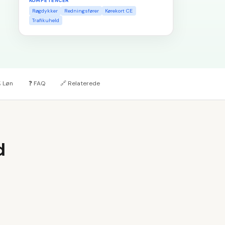
KOMPETENCER
Røgdykker
Redningsfører
Kørekort CE
Trafikuheld

Løn
❓
FAQ
🔗
Relaterede
d