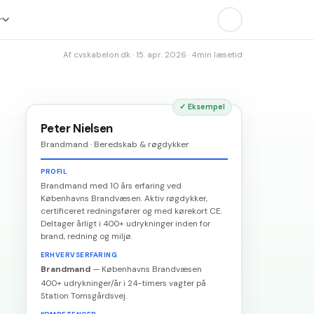
r
Af
cvskabelon.dk
·
15. apr. 2026
·
4
min læsetid
✓
Eksempel
Peter Nielsen
Brandmand · Beredskab & røgdykker
PROFIL
Brandmand med 10 års erfaring ved
Københavns Brandvæsen. Aktiv røgdykker,
certificeret redningsfører og med kørekort CE.
Deltager årligt i 400+ udrykninger inden for
brand, redning og miljø.
ERHVERVSERFARING
Brandmand
—
Københavns Brandvæsen
400+ udrykninger/år i 24-timers vagter på
Station Tomsgårdsvej.