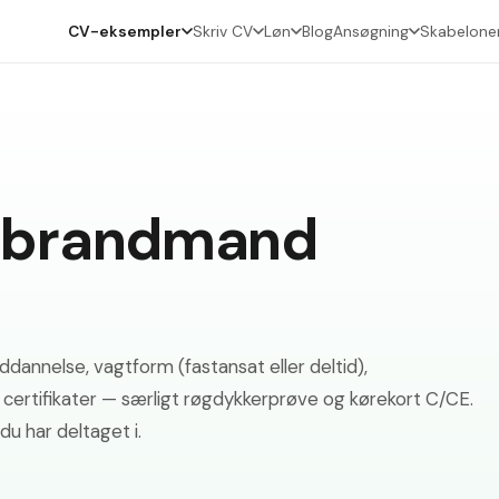
CV-eksempler
Skriv CV
Løn
Blog
Ansøgning
Skabelone
 brandmand
nnelse, vagtform (fastansat eller deltid),
g certifikater — særligt røgdykkerprøve og kørekort C/CE.
du har deltaget i.