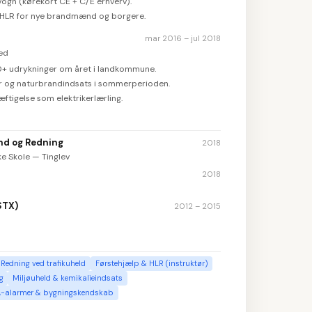
vogn (kørekort CE + C/E erhverv).
g HLR for nye brandmænd og borgere.
mar 2016 – jul 2018
ed
 udrykninger om året i landkommune.
r og naturbrandindsats i sommerperioden.
ftigelse som elektrikerlærling.
d og Redning
2018
e Skole — Tinglev
2018
STX)
2012 – 2015
Redning ved trafikuheld
Førstehjælp & HLR (instruktør)
g
Miljøuheld & kemikalieindsats
-alarmer & bygningskendskab