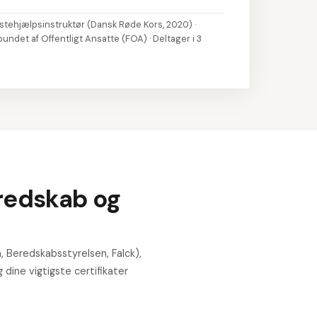
stehjælpsinstruktør (Dansk Røde Kors, 2020) ·
undet af Offentligt Ansatte (FOA) · Deltager i 3
eredskab og
, Beredskabsstyrelsen, Falck),
g dine vigtigste certifikater