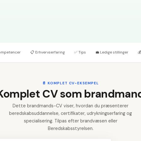
ompetencer
📋
Erhvervserfaring
✅
Tips
💼
Ledige stillinger

📄
KOMPLET CV-EKSEMPEL
Komplet CV som brandman
Dette brandmands-CV viser, hvordan du præsenterer
beredskabsuddannelse, certifikater, udrykningserfaring og
specialisering. Tilpas efter brandvæsen eller
Beredskabsstyrelsen.