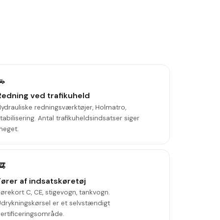
🚗
Redning ved trafikuheld
ydrauliske redningsværktøjer, Holmatro,
tabilisering. Antal trafikuheldsindsatser siger
meget.
🚒
Fører af indsatskøretøj
ørekort C, CE, stigevogn, tankvogn.
drykningskørsel er et selvstændigt
ertificeringsområde.