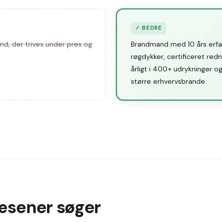
✓
BEDRE
nd, der trives under pres og
Brandmand med 10 års erfa
røgdykker, certificeret red
årligt i 400+ udrykninger o
større erhvervsbrande.
æsener søger