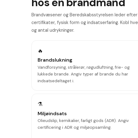
hos en brandmand
Brandvæsener og Beredskabsstyrelsen leder eft
certifikater, fysisk form og indsatserfaring. Kobl h
og antal udrykninger.
🔥
Brandslukning
Vandforsyning, strålerør, røgudluftning, frie- og
lukkede brande. Angiv typer af brande du har
indsatsedeltaget i.
⚗️
Miljøindsats
Olieudslip, kemikalier, farligt gods (ADR). Angiv
certificering i ADR og miljøopsamling.