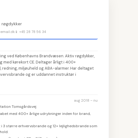
Ud
👤
1
 røgdykker
ko
@email.dk
📱 +45 28 78 56 34
📝
Sk
2
💼
Ti
3
ring ved Københavns Brandvæsen. Aktiv røgdykker,
g med kørekort CE. Deltager årligt i 400+
🎓
A
4
, redning, miljøuheld og ABA-alarmer. Har deltaget
hvervsbrande og er uddannet instruktør i
💡
Væ
5
aug 2018 – nu
tation Tomsgårdsvej
kabet med 400+ årlige udrykninger inden for brand,
 i 3 større erhvervsbrande og 12+ lejlighedsbrande som
hold.