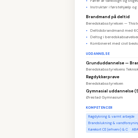
Fører af tankvogn og stige
Instruktør i førstehjælp o
Brandmand på deltid
Beredskabsstyrelsen — Thist
Deltidsbrandmand med 60+
Deltog i beredskabsøvelse
Kombineret med civil beskæ
UDDANNELSE
Grunduddannelse — Bran
Beredskabsstyrelsens Teknisk
Røgdykkerprøve
Beredskabsstyrelsen
Gymnasial uddannelse (
Ørestad Gymnasium
KOMPETENCER
Røgdykning & varmt arbejde
Brandslukning & vandforsynin
Kørekort CE (erhverv) & C
ABA