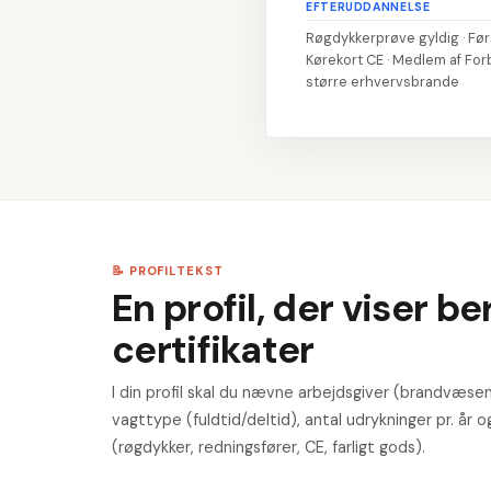
EFTERUDDANNELSE
Røgdykkerprøve gyldig · Før
Kørekort CE · Medlem af Forb
større erhvervsbrande
📝 PROFILTEKST
En profil, der viser b
certifikater
I din profil skal du nævne arbejdsgiver (brandvæsen
vagttype (fuldtid/deltid), antal udrykninger pr. år o
(røgdykker, redningsfører, CE, farligt gods).