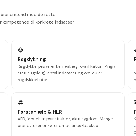
er brandmænd med de rette
ver kompetence til konkrete indsatser
😷
Røgdykning
Røgdykkerprøve er kerneskæg-kvalifikation. Angiv
H
status (gyldig), antal indsatser og om du er
s
røgdykkerleder.
🚑
Førstehjælp & HLR
AED, førstehjælpsinstruktør, akut sygdom. Mange
K
brandvæsener kører ambulance-backup.
U
c