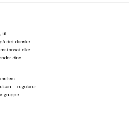
til
 på det danske
omstansat eller
ender dine
 mellem
elsen — regulerer
or gruppe