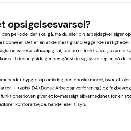
et opsigelsesvarsel?
den periode, der skal gå, fra du eller din arbejdsgiver siger op, 
et ophører. Det er en af de mest grundlæggende rettigheder
eglerne varierer afhængigt af, om du er funktionær, overensk
omst. I denne guide gennemgår vi de vigtigste regler, så du k
smarkedet bygget op omkring den danske model, hvor aftaler
arter — typisk DA (Dansk Arbejdsgiverforening) og fagbevæg
funktionærloven giver et lovmæssigt sikkerhedsnet for en st
fører kontorarbejde, handel eller tilsyn.