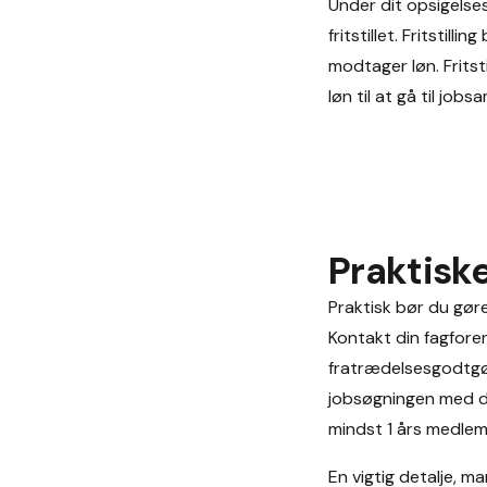
Under dit opsigelses
fritstillet. Fritstil
modtager løn. Fritsti
løn til at gå til job
Praktisk
Praktisk bør du gøre
Kontakt din fagforen
fratrædelsesgodtgø
jobsøgningen med de
mindst 1 års medlem
En vigtig detalje, ma