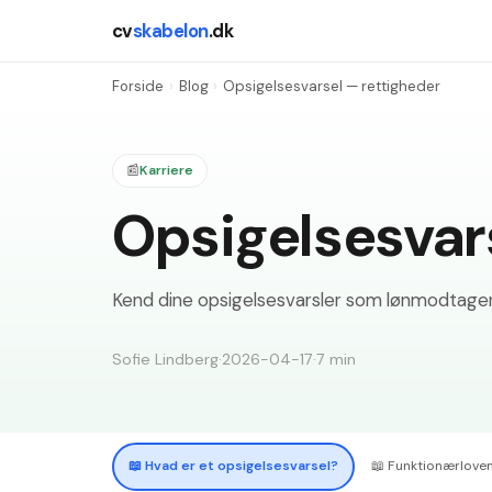
cv
skabelon
.dk
Forside
›
Blog
›
Opsigelsesvarsel — rettigheder
📰
Karriere
Opsigelsesvar
Kend dine opsigelsesvarsler som lønmodtager
Sofie Lindberg
·
2026-04-17
·
7
min
📖
Hvad er et opsigelsesvarsel?
📖
Funktionærloven 