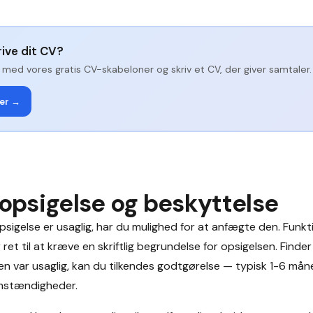
krive dit CV?
med vores gratis CV-skabeloner og skriv et CV, der giver samtaler.
er →
 opsigelse og beskyttelse
opsigelse er usaglig, har du mulighed for at anfægte den. Fun
 ret til at kræve en skriftlig begrundelse for opsigelsen. Finde
sen var usaglig, kan du tilkendes godtgørelse — typisk 1-6 må
omstændigheder.