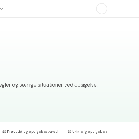
r
ler og særlige situationer ved opsigelse.
📖
Prøvetid og opsigelsesvarsel
📖
Urimelig opsigelse og beskyttelse