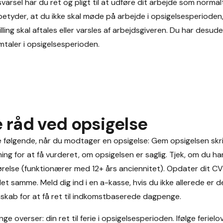
varsel har du ret og pligt til at udføre dit arbejde som norma
ling betyder, at du ikke skal møde på arbejde i opsigelsesperiode
lling skal aftales eller varsles af arbejdsgiveren. Du har desude
samtaler i opsigelsesperioden.
e råd ved opsigelse
 følgende, når du modtager en opsigelse: Gem opsigelsen skrift
ing for at få vurderet, om opsigelsen er saglig. Tjek, om du ha
relse (funktionærer med 12+ års anciennitet). Opdater dit C
t samme. Meld dig ind i en a-kasse, hvis du ikke allerede er d
skab for at få ret til indkomstbaserede dagpenge.
nge overser: din ret til ferie i opsigelsesperioden. Ifølge feriel