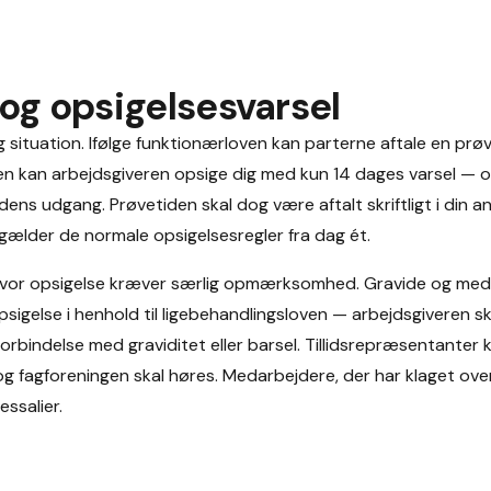
 og opsigelsesvarsel
g situation. Ifølge funktionærloven kan parterne aftale en prøv
en kan arbejdsgiveren opsige dig med kun 14 dages varsel — 
edens udgang. Prøvetiden skal dog være aftalt skriftligt i din 
e gælder de normale opsigelsesregler fra dag ét.
 hvor opsigelse kræver særlig opmærksomhed. Gravide og med
igelse i henhold til ligebehandlingsloven — arbejdsgiveren sk
forbindelse med graviditet eller barsel. Tillidsrepræsentanter 
g fagforeningen skal høres. Medarbejdere, der har klaget over
ssalier.