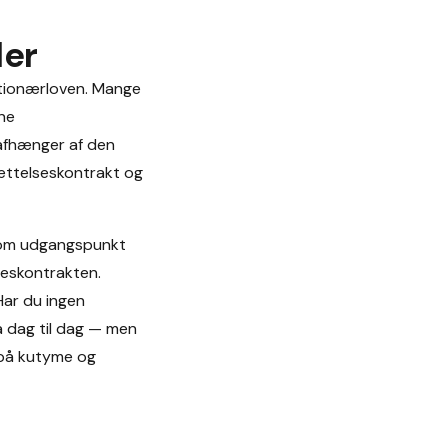
ler
ktionærloven. Mange
gne
 afhænger af den
sættelseskontrakt og
som udgangspunkt
lseskontrakten.
Har du ingen
ra dag til dag — men
t på kutyme og