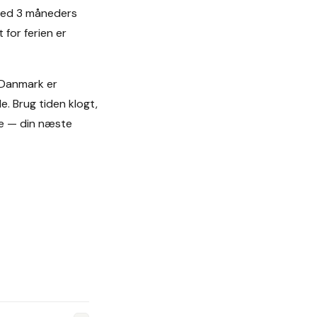
 med 3 måneders
 for ferien er
 Danmark er
e. Brug tiden klogt,
de — din næste