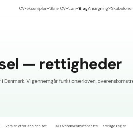
CV-eksempler
Skriv CV
Løn
Blog
Ansøgning
Skabelone
sel — rettigheder
 i Danmark. Vi gennemgår funktionærloven, overenskomstreg
— varsler efter anciennitet
📖
Overenskomstansatte — særlige regler