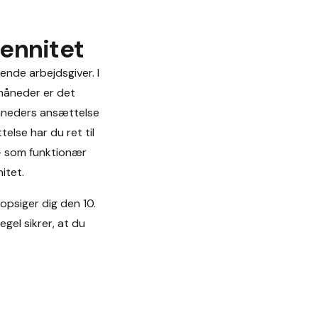
iennitet
nde arbejdsgiver. I
 måneder er det
måneders ansættelse
else har du ret til
 — som funktionær
itet.
 opsiger dig den 10.
gel sikrer, at du