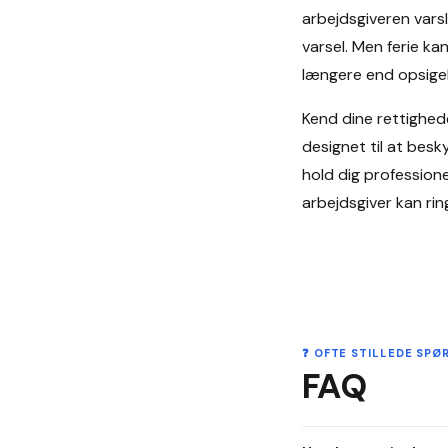
arbejdsgiveren vars
varsel. Men ferie ka
længere end opsigels
Kend dine rettighed
designet til at besk
hold dig profession
arbejdsgiver kan ri
❓ OFTE STILLEDE SP
FAQ