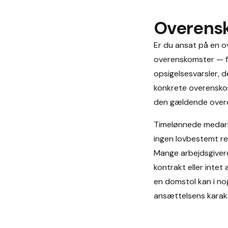
Overensk
Er du ansat på en o
overenskomster — f.
opsigelsesvarsler, 
konkrete overenskom
den gældende over
Timelønnede medar
ingen lovbestemt ret
Mange arbejdsgivere
kontrakt eller intet
en domstol kan i nog
ansættelsens karakt