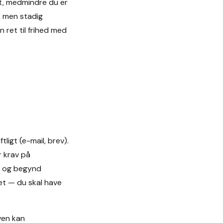
lt, medmindre du er
n, men stadig
n ret til frihed med
ligt (e-mail, brev).
r krav på
V og begynd
et — du skal have
oven kan