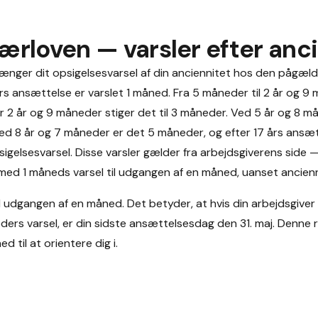
ærloven — varsler efter anc
nger dit opsigelsesvarsel af din anciennitet hos den pågælde
s ansættelse er varslet 1 måned. Fra 5 måneder til 2 år og 9
er 2 år og 9 måneder stiger det til 3 måneder. Ved 5 år og 8 
ed 8 år og 7 måneder er det 5 måneder, og efter 17 års ansætt
igelsesvarsel. Disse varsler gælder fra arbejdsgiverens side
 med 1 måneds varsel til udgangen af en måned, uanset ancienn
til udgangen af en måned. Det betyder, at hvis din arbejdsgiver
rs varsel, er din sidste ansættelsesdag den 31. maj. Denne re
ed til at orientere dig i.