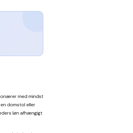
ktionærer med mindst
r en domstol eller
neders løn afhængigt