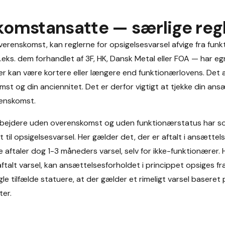
omstansatte — særlige reg
verenskomst, kan reglerne for opsigelsesvarsel afvige fra fun
eks. dem forhandlet af 3F, HK, Dansk Metal eller FOA — har e
der kan være kortere eller længere end funktionærlovens. Det
st og din anciennitet. Det er derfor vigtigt at tjekke din an
enskomst.
bejdere uden overenskomst og uden funktionærstatus har 
 til opsigelsesvarsel. Her gælder det, der er aftalt i ansætte
 aftaler dog 1-3 måneders varsel, selv for ikke-funktionærer. 
 aftalt varsel, kan ansættelsesforholdet i princippet opsiges f
le tilfælde statuere, at der gælder et rimeligt varsel basere
er.