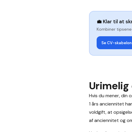
💼
Klar til at s
Kombiner tipsene 
Se CV-skabelon
Urimelig
Hvis du mener, din 
1 års anciennitet har
voldgift, at opsigel
af anciennitet og 