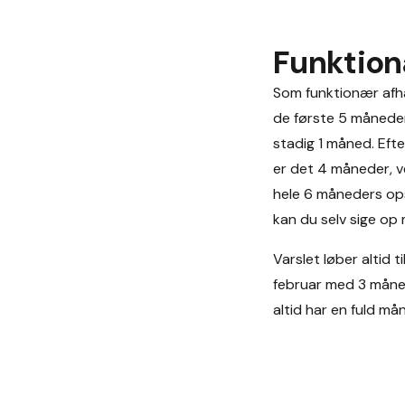
Funktion
Som funktionær afhæ
de første 5 måneder
stadig 1 måned. Eft
er det 4 måneder, v
hele 6 måneders ops
kan du selv sige op
Varslet løber altid 
februar med 3 månede
altid har en fuld mån