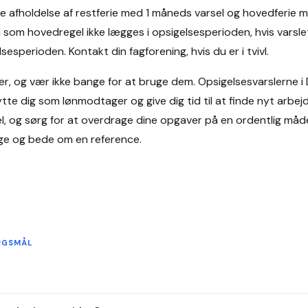
le afholdelse af restferie med 1 måneds varsel og hovedferie
n som hovedregel ikke lægges i opsigelsesperioden, hvis varslet
esperioden. Kontakt din fagforening, hvis du er i tvivl.
er, og vær ikke bange for at bruge dem. Opsigelsesvarslerne i
ytte dig som lønmodtager og give dig tid til at finde nyt arbejd
el, og sørg for at overdrage dine opgaver på en ordentlig må
nge og bede om en reference.
ØRGSMÅL