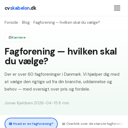
cv
skabelon
.dk
Forside
›
Blog
›
Fagforening — hvilken skal du vælge?
📰
Karriere
Fagforening — hvilken skal
du vælge?
Der er over 60 fagforeninger i Danmark. Vi hjælper dig med
at vælge den rigtige ud fra din branche, uddannelse og
behov — med oversigt over pris og fordele.
Jonas Kjeldsen
·
2026-04-15
·
8
min
📖
Hvad er en fagforening?
📖
Overblik over de største fagforeninge