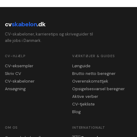
cv
skabelon
.dk
CV-skabeloner, karrieretips og skriveguider til
alle jobs i Danmark.
CV-HJÆLP
VÆRKTØJER & GUIDES
CV-eksempler
Lønguide
Skriv CV
Brutto netto beregner
CV-skabeloner
Overenskomsttjek
Ansøgning
Opsigelsesvarsel beregner
Aktive verber
CV-tjekliste
Blog
OM OS
INTERNATIONALT