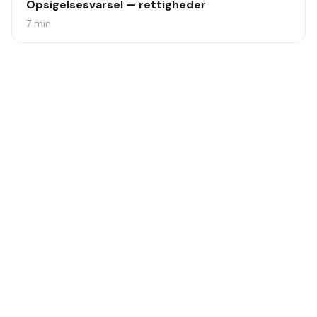
Opsigelsesvarsel — rettigheder
7
min