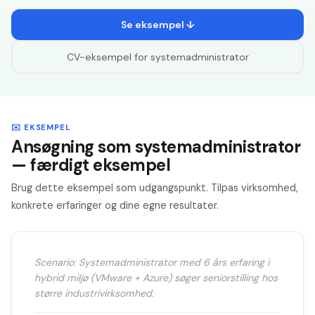
Se eksempel ↓
CV-eksempel for
systemadministrator
✉️ EKSEMPEL
Ansøgning som systemadministrator
— færdigt eksempel
Brug dette eksempel som udgangspunkt. Tilpas virksomhed,
konkrete erfaringer og dine egne resultater.
Scenario: Systemadministrator med 6 års erfaring i
hybrid miljø (VMware + Azure) søger seniorstilling hos
større industrivirksomhed.