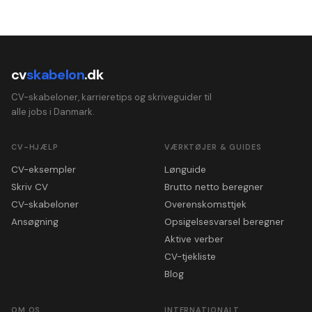
cv
skabelon
.dk
CV-skabeloner, karrieretips og skriveguider til
alle jobs i Danmark.
CV-HJÆLP
VÆRKTØJER & GUIDES
CV-eksempler
Lønguide
Skriv CV
Brutto netto beregner
CV-skabeloner
Overenskomsttjek
Ansøgning
Opsigelsesvarsel beregner
Aktive verber
CV-tjekliste
Blog
OM OS
INTERNATIONALT