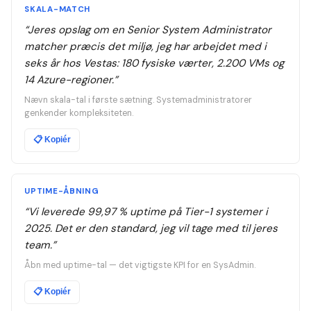
SKALA-MATCH
“
Jeres opslag om en Senior System Administrator
matcher præcis det miljø, jeg har arbejdet med i
seks år hos Vestas: 180 fysiske værter, 2.200 VMs og
14 Azure-regioner.
”
Nævn skala-tal i første sætning. Systemadministratorer
genkender kompleksiteten.
📋
Kopiér
UPTIME-ÅBNING
“
Vi leverede 99,97 % uptime på Tier-1 systemer i
2025. Det er den standard, jeg vil tage med til jeres
team.
”
Åbn med uptime-tal — det vigtigste KPI for en SysAdmin.
📋
Kopiér