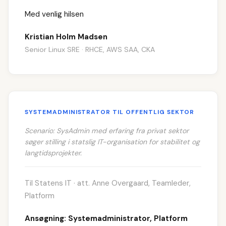
Med venlig hilsen
Kristian Holm Madsen
Senior Linux SRE · RHCE, AWS SAA, CKA
SYSTEMADMINISTRATOR TIL OFFENTLIG SEKTOR
Scenario: SysAdmin med erfaring fra privat sektor
søger stilling i statslig IT-organisation for stabilitet og
langtidsprojekter.
Til Statens IT · att. Anne Overgaard, Teamleder,
Platform
Ansøgning: Systemadministrator, Platform