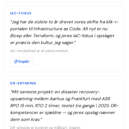
IAC-FOKUS
“
Jeg har de sidste to år drevet vores skifte fra klik-i-
portalen til Infrastructure as Code. Alt nyt er nu
Bicep eller Terraform, og jeres IaC-fokus i opslaget
er præcis den kultur, jeg søger.
”
IaC-modenhed er et seniormerkat.
📋
Kopiér
DR-ERFARING
“
Mit seneste projekt: en disaster recovery-
opsætning mellem Aarhus og Frankfurt med ASR.
RPO 15 min, RTO 2 timer, testet tre gange i 2025. DR-
kompetencer er sjældne — og jeres opslag nævner
dem som krav.
”
DR-arbejde er konkret og målbart. Stærkt.