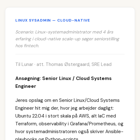
LINUX SYSADMIN — CLOUD-NATIVE
Scenario: Linux-systemadministrator med 4 års
erfaring i cloud-native scale-up søger seniorstilling
hos fintech.
Til Lunar · att. Thomas Østergaard, SRE Lead
Ansøgning: Senior Linux / Cloud Systems
Engineer
Jeres opslag om en Senior Linux/Cloud Systems
Engineer hit mig der, hvor jeg arbejder dagligt:
Ubuntu 22.04 i stort skala på AWS, alt IaC med
Terraform, observability i Grafana/Prometheus, og
hvor systemadministratoren også skriver Ansible-
playbooks og Python-scripts.