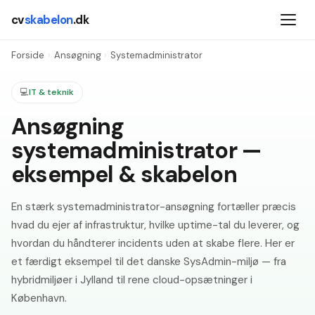
cv
skabelon
.dk
Forside
›
Ansøgning
›
Systemadministrator
💻
IT & teknik
Ansøgning
systemadministrator —
eksempel & skabelon
En stærk systemadministrator-ansøgning fortæller præcis
hvad du ejer af infrastruktur, hvilke uptime-tal du leverer, og
hvordan du håndterer incidents uden at skabe flere. Her er
et færdigt eksempel til det danske SysAdmin-miljø — fra
hybridmiljøer i Jylland til rene cloud-opsætninger i
København.