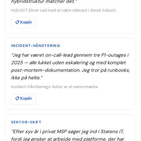
hybridstruktur matcher det.
”
Hybrid IT bliver ved med at være relevant i dansk industri.
📋
Kopiér
INCIDENT-HÅNDTERING
“
Jeg har været on-call-lead gennem tre P1-outages i
2025 — alle lukket uden eskalering og med komplet
post-mortem-dokumentation. Jeg tror på runbooks,
ikke på helte.
”
Incident-håndterings-kultur er et seniormærke.
📋
Kopiér
SEKTOR-SKIFT
“
Efter syv år i privat MSP søger jeg ind i Statens IT,
fordi jeg ønsker at arbejde med platforme, der har