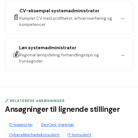
eksplicit "step-up-rolle".
CV-eksempel
systemadministrator
📄
→
Komplet CV med profiltekst, erhvervserfaring og
kompetencer.
Løn
systemadministrator
💰
→
Regional lønopdeling, forhandlingstips og
frynsegoder.
🔗 RELATEREDE ANSØGNINGER
Ansøgninger til lignende stillinger
IT-supporter
DevOps-ingeniør
Cybersikkerhedskonsulent
IT-konsulent