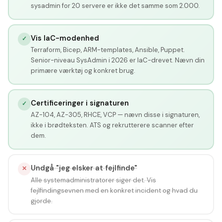
sysadmin for 20 servere er ikke det samme som 2.000.
Vis IaC-modenhed
✓
Terraform, Bicep, ARM-templates, Ansible, Puppet.
Senior-niveau SysAdmin i 2026 er IaC-drevet. Nævn din
primære værktøj og konkret brug.
Certificeringer i signaturen
✓
AZ-104, AZ-305, RHCE, VCP — nævn disse i signaturen,
ikke i brødteksten. ATS og rekrutterere scanner efter
dem.
Undgå "jeg elsker at fejlfinde"
✕
Alle systemadministratorer siger det. Vis
fejlfindingsevnen med en konkret incident og hvad du
gjorde.