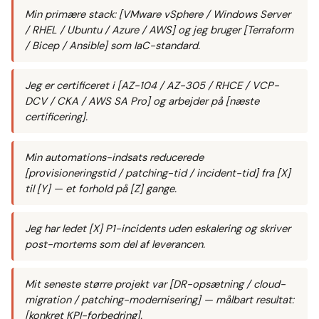
Min primære stack: [VMware vSphere / Windows Server
/ RHEL / Ubuntu / Azure / AWS] og jeg bruger [Terraform
/ Bicep / Ansible] som IaC-standard.
Jeg er certificeret i [AZ-104 / AZ-305 / RHCE / VCP-
DCV / CKA / AWS SA Pro] og arbejder på [næste
certificering].
Min automations-indsats reducerede
[provisioneringstid / patching-tid / incident-tid] fra [X]
til [Y] — et forhold på [Z] gange.
Jeg har ledet [X] P1-incidents uden eskalering og skriver
post-mortems som del af leverancen.
Mit seneste større projekt var [DR-opsætning / cloud-
migration / patching-modernisering] — målbart resultat:
[konkret KPI-forbedring].