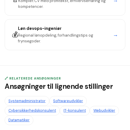
Komplet CV med profiltekst, erhvervserfaring og
kompetencer.
Løn
devops-ingeniør
💰
→
Regional lønopdeling, forhandlingstips og
frynsegoder.
🔗 RELATEREDE ANSØGNINGER
Ansøgninger til lignende stillinger
Systemadministrator
Softwareudvikler
Cybersikkerhedskonsulent
IT-konsulent
Webudvikler
Datamatiker