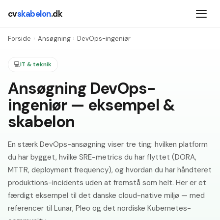
cv
skabelon
.dk
Forside
›
Ansøgning
›
DevOps-ingeniør
💻
IT & teknik
Ansøgning DevOps-
ingeniør — eksempel &
skabelon
En stærk DevOps-ansøgning viser tre ting: hvilken platform
du har bygget, hvilke SRE-metrics du har flyttet (DORA,
MTTR, deployment frequency), og hvordan du har håndteret
produktions-incidents uden at fremstå som helt. Her er et
færdigt eksempel til det danske cloud-native miljø — med
referencer til Lunar, Pleo og det nordiske Kubernetes-