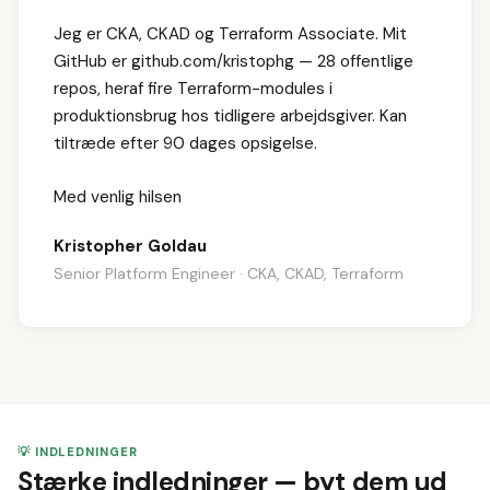
Jeg er CKA, CKAD og Terraform Associate. Mit
GitHub er github.com/kristophg — 28 offentlige
repos, heraf fire Terraform-modules i
produktionsbrug hos tidligere arbejdsgiver. Kan
tiltræde efter 90 dages opsigelse.
Med venlig hilsen
Kristopher Goldau
Senior Platform Engineer · CKA, CKAD, Terraform
💡 INDLEDNINGER
Stærke indledninger — byt dem ud