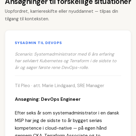
Ansøgninger til forskellige situationer
Uopfordret, karriereskifte eller nyuddannet — tilpas din
tilgang til konteksten.
SYSADMIN TIL DEVOPS
Scenario: Systemadministrator med 6 års erfaring
har selvlært Kubernetes og Terraform i de sidste to
år og søger første rene DevOps-rolle.
Til Pleo · att. Marie Lindgaard, SRE Manager
Ansøgning: DevOps Engineer
Efter seks år som systemadministrator i en dansk
MSP har jeg de sidste to år bygget seriøs
kompetence i cloud-native — på egen hånd
gennem CKA, Terraform Associate og to