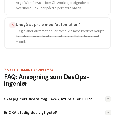
Argo Workflows — fem CI-værktøjer signalerer
overflade. Fokuser på din primære stack.
Undgå at prale med "automation"
✕
"Jeg elsker automation" er tomt. Vis med konkret script,
Terraform-module eller pipeline, der flyttede en reel
metrik.
❓ OFTE STILLEDE SPØRGSMÅL
FAQ: Ansøgning som DevOps-
ingeniør
Skal jeg certificere mig i AWS, Azure eller GCP?
▼
Start med den cloud, din virksomhed bruger. AWS er
Er CKA stadig det vigtigste?
▼