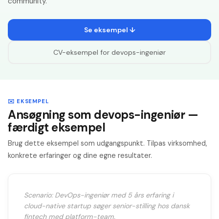
community.
Se eksempel ↓
CV-eksempel for
devops-ingeniør
✉️ EKSEMPEL
Ansøgning som devops-ingeniør —
færdigt eksempel
Brug dette eksempel som udgangspunkt. Tilpas virksomhed,
konkrete erfaringer og dine egne resultater.
Scenario: DevOps-ingeniør med 5 års erfaring i
cloud-native startup søger senior-stilling hos dansk
fintech med platform-team.