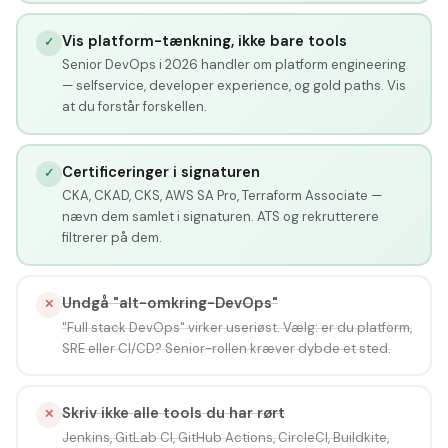
Vis platform-tænkning, ikke bare tools
✓
Senior DevOps i 2026 handler om platform engineering
— selfservice, developer experience, og gold paths. Vis
at du forstår forskellen.
Certificeringer i signaturen
✓
CKA, CKAD, CKS, AWS SA Pro, Terraform Associate —
nævn dem samlet i signaturen. ATS og rekrutterere
filtrerer på dem.
Undgå "alt-omkring-DevOps"
✕
"Full stack DevOps" virker useriøst. Vælg: er du platform,
SRE eller CI/CD? Senior-rollen kræver dybde et sted.
Skriv ikke alle tools du har rørt
✕
Jenkins, GitLab CI, GitHub Actions, CircleCI, Buildkite,