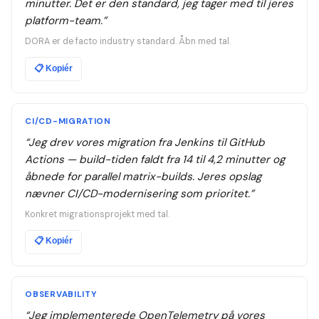
minutter. Det er den standard, jeg tager med til jeres
platform-team.
”
DORA er de facto industry standard. Åbn med tal.
📋
Kopiér
CI/CD-MIGRATION
“
Jeg drev vores migration fra Jenkins til GitHub
Actions — build-tiden faldt fra 14 til 4,2 minutter og
åbnede for parallel matrix-builds. Jeres opslag
nævner CI/CD-modernisering som prioritet.
”
Konkret migrationsprojekt med tal.
📋
Kopiér
OBSERVABILITY
“
Jeg implementerede OpenTelemetry på vores