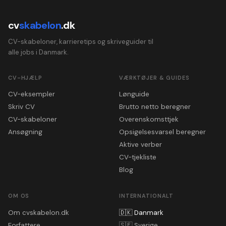
cv
skabelon
.dk
CV-skabeloner, karrieretips og skriveguider til
alle jobs i Danmark.
CV-HJÆLP
VÆRKTØJER & GUIDES
CV-eksempler
Lønguide
Skriv CV
Brutto netto beregner
CV-skabeloner
Overenskomsttjek
Ansøgning
Opsigelsesvarsel beregner
Aktive verber
CV-tjekliste
Blog
OM OS
INTERNATIONALT
Om cvskabelon.dk
🇩🇰
Danmark
Forfattere
🇸🇪
Sverige