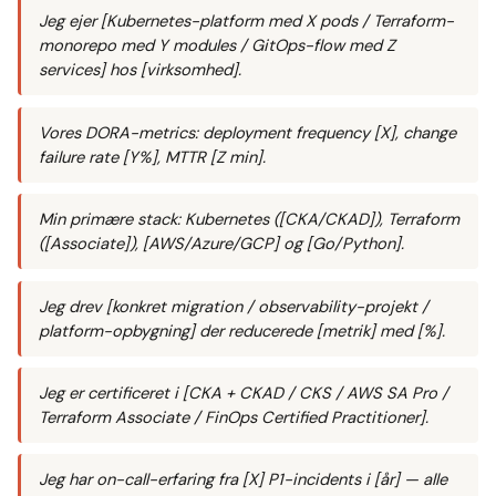
Jeg ejer [Kubernetes-platform med X pods / Terraform-
monorepo med Y modules / GitOps-flow med Z
services] hos [virksomhed].
Vores DORA-metrics: deployment frequency [X], change
failure rate [Y%], MTTR [Z min].
Min primære stack: Kubernetes ([CKA/CKAD]), Terraform
([Associate]), [AWS/Azure/GCP] og [Go/Python].
Jeg drev [konkret migration / observability-projekt /
platform-opbygning] der reducerede [metrik] med [%].
Jeg er certificeret i [CKA + CKAD / CKS / AWS SA Pro /
Terraform Associate / FinOps Certified Practitioner].
Jeg har on-call-erfaring fra [X] P1-incidents i [år] — alle