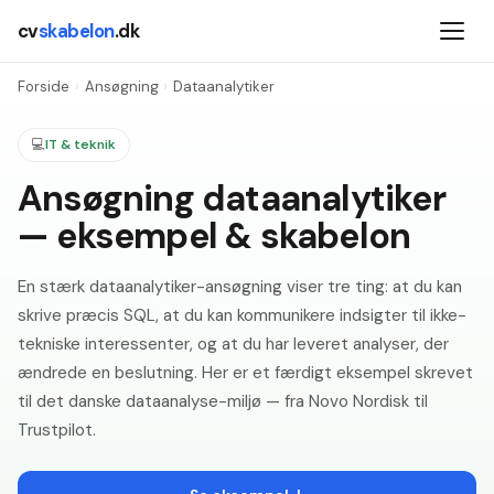
cv
skabelon
.dk
Forside
›
Ansøgning
›
Dataanalytiker
💻
IT & teknik
Ansøgning dataanalytiker
— eksempel & skabelon
En stærk dataanalytiker-ansøgning viser tre ting: at du kan
skrive præcis SQL, at du kan kommunikere indsigter til ikke-
tekniske interessenter, og at du har leveret analyser, der
ændrede en beslutning. Her er et færdigt eksempel skrevet
til det danske dataanalyse-miljø — fra Novo Nordisk til
Trustpilot.