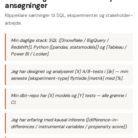
ansøgninger
Klippeklare sætninger til SQL, eksperimenter og stakeholder-
arbejde.
Min daglige stack: SQL ([Snowflake / BigQuery /
Redshift]), Python ([pandas, statsmodels]) og [Tableau /
Power BI / Looker].
Jeg har designet og analyseret [X] A/B-tests i [år] — min
seneste [eksperiment-type] flyttede [metrik] med [%].
Min dbt-repo har [X] models og [Y] tests — alle grønne i
CI.
Jeg har erfaring med kausal inferens ([difference-in-
differences / instrumental variables / propensity score]).