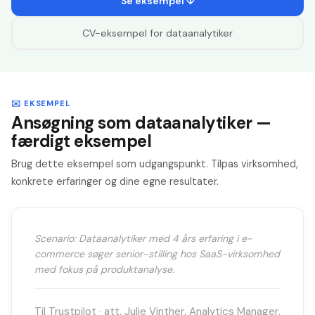
Se eksempel ↓
CV-eksempel for
dataanalytiker
✉️ EKSEMPEL
Ansøgning som dataanalytiker —
færdigt eksempel
Brug dette eksempel som udgangspunkt. Tilpas virksomhed,
konkrete erfaringer og dine egne resultater.
Scenario: Dataanalytiker med 4 års erfaring i e-
commerce søger senior-stilling hos SaaS-virksomhed
med fokus på produktanalyse.
Til Trustpilot · att. Julie Vinther, Analytics Manager,