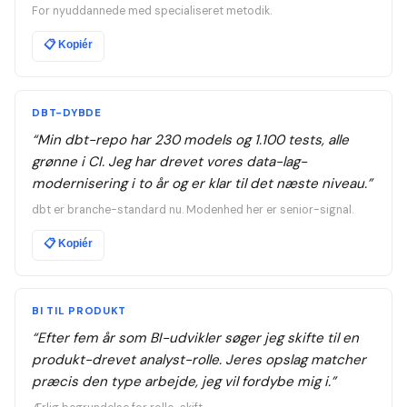
For nyuddannede med specialiseret metodik.
📋
Kopiér
DBT-DYBDE
“
Min dbt-repo har 230 models og 1.100 tests, alle
grønne i CI. Jeg har drevet vores data-lag-
modernisering i to år og er klar til det næste niveau.
”
dbt er branche-standard nu. Modenhed her er senior-signal.
📋
Kopiér
BI TIL PRODUKT
“
Efter fem år som BI-udvikler søger jeg skifte til en
produkt-drevet analyst-rolle. Jeres opslag matcher
præcis den type arbejde, jeg vil fordybe mig i.
”