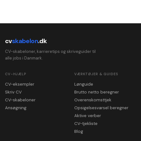
cv
skabelon
.dk
CV-skabeloner, karrieretips og skriveguider til
alle jobs i Danmark.
CV-HJÆLP
VÆRKTØJER & GUIDES
CV-eksempler
Lønguide
Skriv CV
Brutto netto beregner
CV-skabeloner
Overenskomsttjek
Ansøgning
Opsigelsesvarsel beregner
Aktive verber
CV-tjekliste
Blog