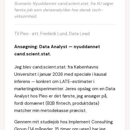
Scenario: Nyuddannet cand.scient.stat. fra KU søger
første job som dataanalytiker hos dansk tech-
virksomhed.
Til Pleo · att. Frederik Lund, Data Lead
Ansøgning: Data Analyst — nyuddannet
cand.scient.stat.
Jeg blev cand.scient.stat. fra Københavns
Universitet i januar 2026 med speciale i kausal
inferens — konkret om LATE-estimater i
marketingeksperimenter. Jeres opslag om en Data
Analyst hos Pleo er det første, jeg ansøger på,
fordi domænet (B2B fintech, produktdata)
matcher min metodekasse præcist.
Gennem mit studiejob hos Implement Consulting
Group (14 måneder, 15 timer om ugen) har jeg