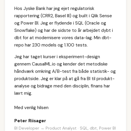
Hos Jyske Bank har jeg ejet regulatorisk
rapportering (CRR2, Basel III) og built i Qlik Sense
og Power BI. Jeg er flydende i SQL (Oracle og
Snowflake) og har de sidste to år arbejdet dybt i
dbt for at modernisere vores data-lag. Min dbt-
repo har 230 models og 1.100 tests.
Jeg har taget kurser i eksperiment-design
gennem CausalML.io og kender det metodiske
håndværk omkring A/B-test fra både statistik- og
produktside. Jeg er klar på at gå fra BI til produkt-
analyse og bidrage med den disciplin, finans har
lært mig.
Med venlig hilsen
Peter Riisager
BI Developer → Product Analyst · SQL, dbt, Power BI