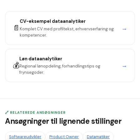
data engineering (Airflow, Kafka, streaming) er ikke krævet.
CV-eksempel
dataanalytiker
📄
→
Komplet CV med profiltekst, erhvervserfaring og
kompetencer.
Løn
dataanalytiker
💰
→
Regional lønopdeling, forhandlingstips og
frynsegoder.
🔗 RELATEREDE ANSØGNINGER
Ansøgninger til lignende stillinger
Softwareudvikler
Product Owner
Datamatiker