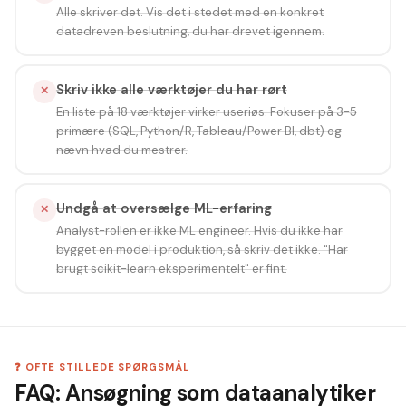
Alle skriver det. Vis det i stedet med en konkret
datadreven beslutning, du har drevet igennem.
Skriv ikke alle værktøjer du har rørt
✕
En liste på 18 værktøjer virker useriøs. Fokuser på 3-5
primære (SQL, Python/R, Tableau/Power BI, dbt) og
nævn hvad du mestrer.
Undgå at oversælge ML-erfaring
✕
Analyst-rollen er ikke ML engineer. Hvis du ikke har
bygget en model i produktion, så skriv det ikke. "Har
brugt scikit-learn eksperimentelt" er fint.
❓ OFTE STILLEDE SPØRGSMÅL
FAQ: Ansøgning som dataanalytiker