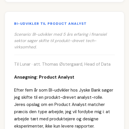
BI-UDVIKLER TIL PRODUCT ANALYST
Scenario: BI-udvikler med 5 års erfaring i finansiel
sektor søger skifte til produkt-drevet tech-
virksomhed.
Til Lunar · att. Thomas Østergaard, Head of Data
Ansøgning: Product Analyst
Efter fem år som BI-udvikler hos Jyske Bank søger
jeg skifte til en produkt-drevet analyst-rolle.
Jeres opslag om en Product Analyst matcher
præcis den type arbejde, jeg vil fordybe mig i: at
arbejde tæt med produktejere og designe
eksperimenter, ikke kun levere rapporter.