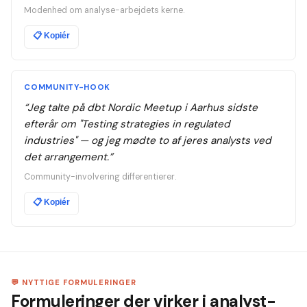
Modenhed om analyse-arbejdets kerne.
📋
Kopiér
COMMUNITY-HOOK
“
Jeg talte på dbt Nordic Meetup i Aarhus sidste
efterår om "Testing strategies in regulated
industries" — og jeg mødte to af jeres analysts ved
det arrangement.
”
Community-involvering differentierer.
📋
Kopiér
💬 NYTTIGE FORMULERINGER
Formuleringer der virker i analyst-