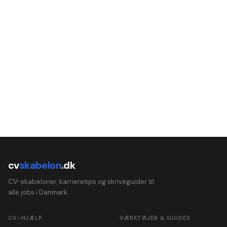
cv
skabelon
.dk
CV-skabeloner, karrieretips og skriveguider til
alle jobs i Danmark.
CV-HJÆLP
VÆRKTØJER & GUIDES