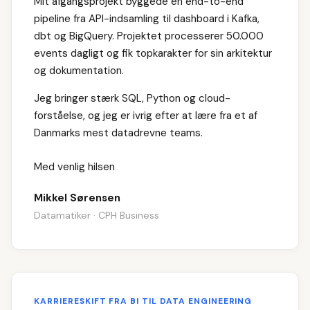
Mit afgangsprojekt byggede en end-to-end
pipeline fra API-indsamling til dashboard i Kafka,
dbt og BigQuery. Projektet processerer 50.000
events dagligt og fik topkarakter for sin arkitektur
og dokumentation.
Jeg bringer stærk SQL, Python og cloud-
forståelse, og jeg er ivrig efter at lære fra et af
Danmarks mest datadrevne teams.
Med venlig hilsen
Mikkel Sørensen
Datamatiker · CPH Business
KARRIERESKIFT FRA BI TIL DATA ENGINEERING