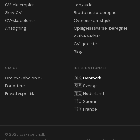
CV-eksempler
Lønguide
Skriv CV
Brutto netto beregner
CV-skabeloner
Overenskomsttjek
Ansøgning
Opsigelsesvarsel beregner
Aktive verber
CV-tjekliste
Blog
OM OS
INTERNATIONALT
Om cvskabelon.dk
🇩🇰
Danmark
Forfattere
🇸🇪
Sverige
Privatlivspolitik
🇳🇱
Nederland
🇫🇮
Suomi
🇫🇷
France
© 2026 cvskabelon.dk