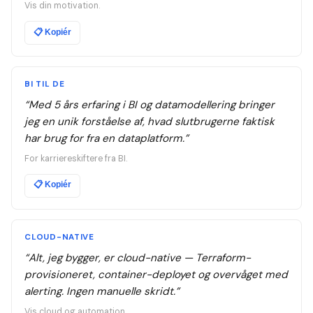
Vis din motivation.
📋
Kopiér
BI TIL DE
“
Med 5 års erfaring i BI og datamodellering bringer
jeg en unik forståelse af, hvad slutbrugerne faktisk
har brug for fra en dataplatform.
”
For karriereskiftere fra BI.
📋
Kopiér
CLOUD-NATIVE
“
Alt, jeg bygger, er cloud-native — Terraform-
provisioneret, container-deployet og overvåget med
alerting. Ingen manuelle skridt.
”
Vis cloud og automation.