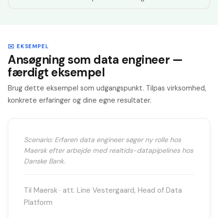
✉️ EKSEMPEL
Ansøgning som data engineer —
færdigt eksempel
Brug dette eksempel som udgangspunkt. Tilpas virksomhed,
konkrete erfaringer og dine egne resultater.
Scenario: Erfaren data engineer søger ny rolle hos
Maersk efter arbejde med realtids-datapipelines hos
Danske Bank.
Til Maersk · att. Line Vestergaard, Head of Data
Platform