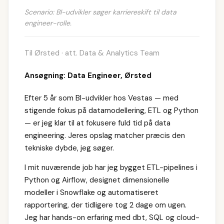
Scenario: BI-udvikler søger karriereskift til data
engineer-rolle.
Til Ørsted · att. Data & Analytics Team
Ansøgning: Data Engineer, Ørsted
Efter 5 år som BI-udvikler hos Vestas — med
stigende fokus på datamodellering, ETL og Python
— er jeg klar til at fokusere fuld tid på data
engineering. Jeres opslag matcher præcis den
tekniske dybde, jeg søger.
I mit nuværende job har jeg bygget ETL-pipelines i
Python og Airflow, designet dimensionelle
modeller i Snowflake og automatiseret
rapportering, der tidligere tog 2 dage om ugen.
Jeg har hands-on erfaring med dbt, SQL og cloud-