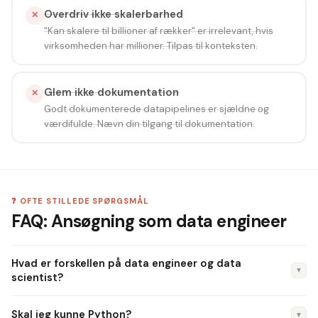
Overdriv ikke skalerbarhed
✕
"Kan skalere til billioner af rækker" er irrelevant, hvis
virksomheden har millioner. Tilpas til konteksten.
Glem ikke dokumentation
✕
Godt dokumenterede datapipelines er sjældne og
værdifulde. Nævn din tilgang til dokumentation.
❓ OFTE STILLEDE SPØRGSMÅL
FAQ: Ansøgning som data engineer
Hvad er forskellen på data engineer og data
▼
scientist?
Data engineers bygger de platforme og pipelines, der gør
Skal jeg kunne Python?
▼