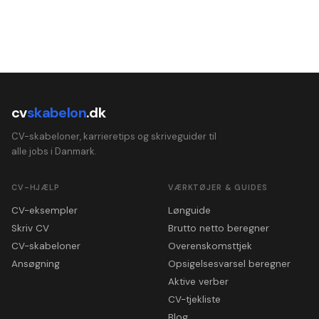
cv
skabelon
.dk
CV-skabeloner, karrieretips og skriveguider til
alle jobs i Danmark.
CV-HJÆLP
VÆRKTØJER & GUIDES
CV-eksempler
Lønguide
Skriv CV
Brutto netto beregner
CV-skabeloner
Overenskomsttjek
Ansøgning
Opsigelsesvarsel beregner
Aktive verber
CV-tjekliste
Blog