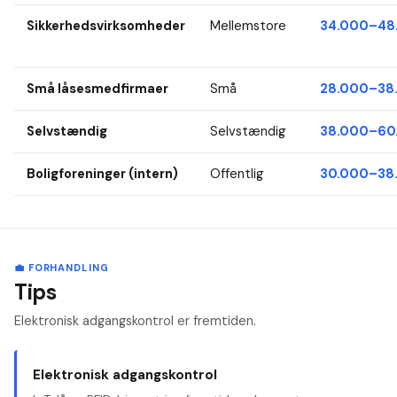
Sikkerhedsvirksomheder
Mellemstore
34.000–48.
Små låsesmedfirmaer
Små
28.000–38.
Selvstændig
Selvstændig
38.000–60.
Boligforeninger (intern)
Offentlig
30.000–38.
💼 FORHANDLING
Tips
Elektronisk adgangskontrol er fremtiden.
Elektronisk adgangskontrol