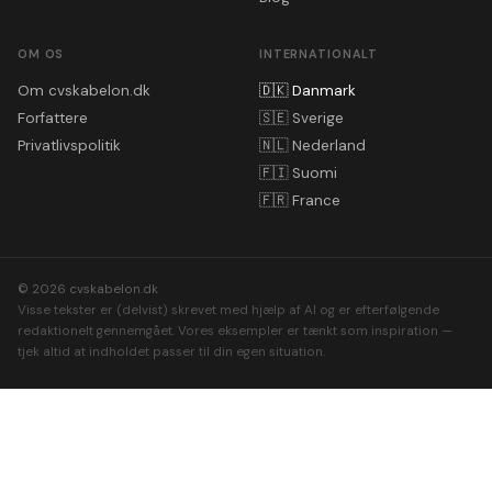
OM OS
INTERNATIONALT
Om cvskabelon.dk
🇩🇰
Danmark
Forfattere
🇸🇪
Sverige
Privatlivspolitik
🇳🇱
Nederland
🇫🇮
Suomi
🇫🇷
France
© 2026 cvskabelon.dk
Visse tekster er (delvist) skrevet med hjælp af AI og er efterfølgende
redaktionelt gennemgået. Vores eksempler er tænkt som inspiration —
tjek altid at indholdet passer til din egen situation.