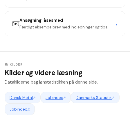
Ansøgning
låsesmed
✉️
→
Færdigt eksempelbrev med indledninger og tips.
📚 KILDER
Kilder og videre læsning
Datakilderne bag lønstatistikken på denne side.
Dansk Metal
↗
Jobindex
↗
Danmarks Statistik
↗
Jobindex
↗