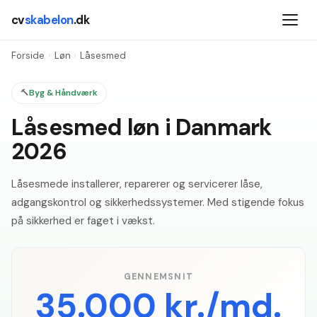
cv
skabelon
.dk
Forside
›
Løn
›
Låsesmed
🔨
Byg & Håndværk
Låsesmed løn i Danmark
2026
Låsesmede installerer, reparerer og servicerer låse,
adgangskontrol og sikkerhedssystemer. Med stigende fokus
på sikkerhed er faget i vækst.
GENNEMSNIT
35.000 kr./md.