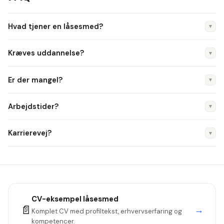
Hvad tjener en låsesmed?
▼
Ca. 35.000 kr./md.
Kræves uddannelse?
▼
Finmekaniker eller smed + låsesmedspecialisering.
Er der mangel?
▼
Ja, faget er lille og efterspørgslen stabil.
Arbejdstider?
▼
Varierende — mange har døgnberedskab.
Karrierevej?
▼
Svend → Specialist → Mester.
CV-eksempel
låsesmed
📄
→
Komplet CV med profiltekst, erhvervserfaring og
kompetencer.