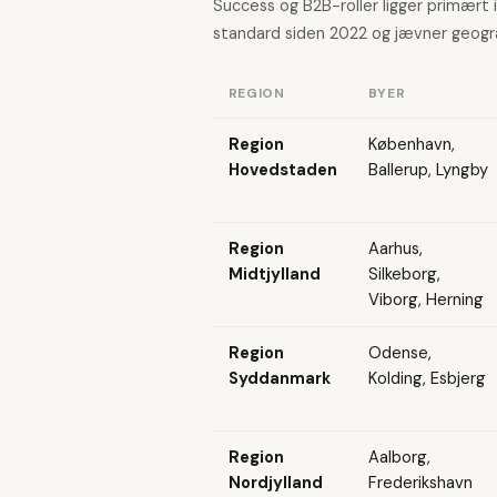
Success og B2B-roller ligger primært
standard siden 2022 og jævner geogra
REGION
BYER
Region
København,
Hovedstaden
Ballerup, Lyngby
Region
Aarhus,
Midtjylland
Silkeborg,
Viborg, Herning
Region
Odense,
Syddanmark
Kolding, Esbjerg
Region
Aalborg,
Nordjylland
Frederikshavn