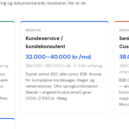
ring og dokumenterede resultater. Her er de
MEDIOR
SENI
Kundeservice /
Sen
kundekonsulent
Cus
32.000–40.000 kr./md.
38.
aring
384.000–480.000 kr./år
·
2–5 års erfaring
456.
erfar
lco
Typisk senior B2C eller junior B2B. Ansvar
 bank
for komplekse kundesager, klager og
B2B 
o,
reklamationer. Ofte sprogkombination
— an
(dansk + engelsk/tysk/svensk) giver
konti
ften
1.000–2.500 kr. tillæg.
suppo
Micro