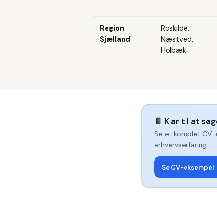
Region
Roskilde,
Sjælland
Næstved,
Holbæk
📄
Klar til at sø
Se et komplet CV-
erhvervserfaring.
Se CV-eksempel