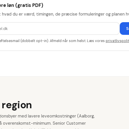
re løn (gratis PDF)
: hvad du er værd, timingen, de præcise formuleringer og planen hv
S
æftelsesmail (dobbelt opt-in). Afmeld når som helst. Læs vores
privatlivspolit
 region
egionsbyer med lavere leveomkostninger (Aalborg,
r på overenskomst-minimum. Senior Customer