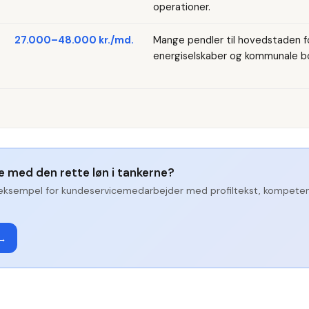
operationer.
27.000–48.000 kr./md.
Mange pendler til hovedstaden for
energiselskaber og kommunale bo
ge med den rette løn i tankerne?
eksempel for
kundeservicemedarbejder
med profiltekst, kompete
 →