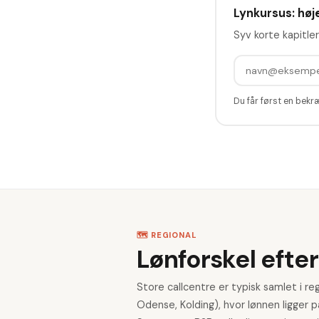
Lynkursus: høje
Syv korte kapitler
Du får først en bekr
🗺️ REGIONAL
Lønforskel efter
Store callcentre er typisk samlet i r
Odense, Kolding), hvor lønnen ligge