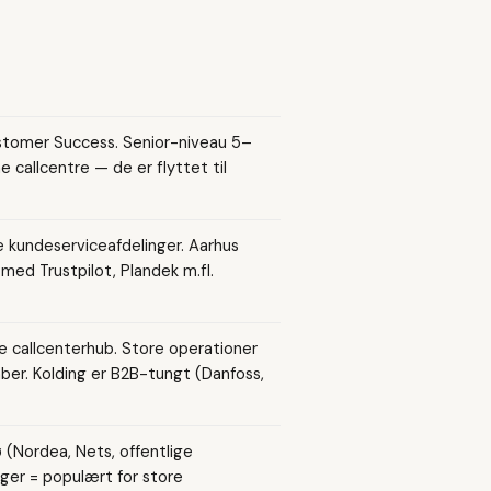
tomer Success. Senior-niveau 5–
e callcentre — de er flyttet til
re kundeserviceafdelinger. Aarhus
ed Trustpilot, Plandek m.fl.
 callcenterhub. Store operationer
ber. Kolding er B2B-tungt (Danfoss,
ø (Nordea, Nets, offentlige
ger = populært for store