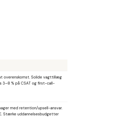
vat overenskomst. Solide vagttillæg
s 3–8 % på CSAT og first-call-
ger med retention/upsell-ansvar.
TE. Stærke uddannelsesbudgetter