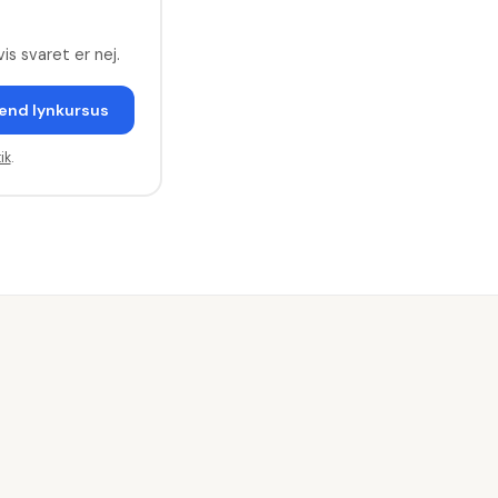
is svaret er nej.
end lynkursus
ik
.