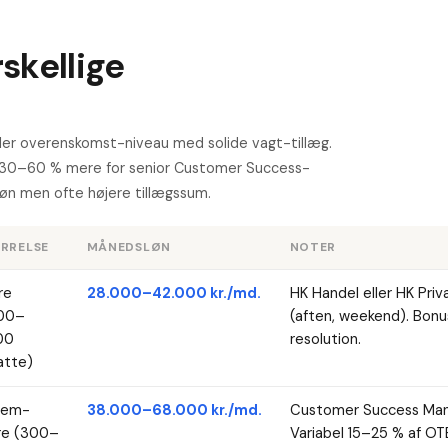
skellige
ler overenskomst-niveau med solide vagt-tillæg.
r 30–60 % mere for senior Customer Success-
dløn men ofte højere tillægssum.
RRELSE
MÅNEDSLØN
NOTER
re
28.000–42.000 kr./md.
HK Handel eller HK Pri
000–
(aften, weekend). Bonu
00
resolution.
atte)
lem-
38.000–68.000 kr./md.
Customer Success Mana
re (300–
Variabel 15–25 % af O