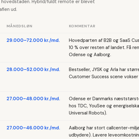
 i hovedstaden. Hybrid/fuldt remote er blevet
fien ud.
MÅNEDSLØN
KOMMENTAR
29.000–72.000 kr./md.
Hovedparten af B2B og SaaS Cus
10 % over resten af landet. Få ren
Odense og Aalborg.
28.000–52.000 kr./md.
Bestseller, JYSK og Arla har stør
Customer Success scene vokser m
27.000–48.000 kr./md.
Odense er Danmarks næststørste
hos TDC, YouSee og energiselska
Universal Robots).
27.000–46.000 kr./md.
Aalborg har stort callcenter-milj
udbydere). Lavere leveomkostnin