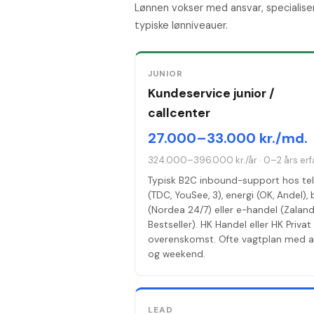
Lønnen vokser med ansvar, specialise
typiske lønniveauer.
JUNIOR
Kundeservice junior /
callcenter
27.000–33.000 kr./md.
324.000–396.000 kr./år
·
0–2 års erf
Typisk B2C inbound-support hos te
(TDC, YouSee, 3), energi (OK, Andel),
(Nordea 24/7) eller e-handel (Zaland
Bestseller). HK Handel eller HK Privat
overenskomst. Ofte vagtplan med a
og weekend.
LEAD