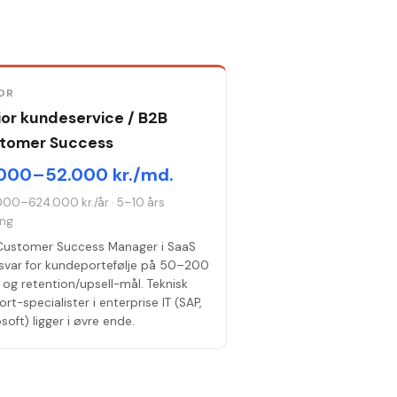
OR
ior kundeservice / B2B
tomer Success
000–52.000 kr./md.
000–624.000 kr./år
·
5–10 års
ing
Customer Success Manager i SaaS
svar for kundeportefølje på 50–200
 og retention/upsell-mål. Teknisk
rt-specialister i enterprise IT (SAP,
soft) ligger i øvre ende.