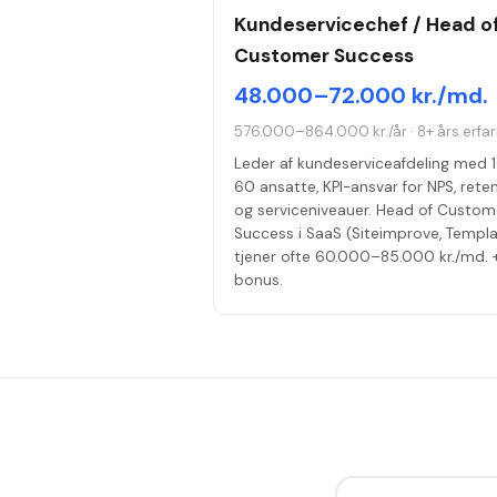
Kundeservicechef / Head o
Customer Success
48.000–72.000 kr./md.
576.000–864.000 kr./år
·
8+ års erfa
Leder af kundeserviceafdeling med 
60 ansatte, KPI-ansvar for NPS, rete
og serviceniveauer. Head of Custom
Success i SaaS (Siteimprove, Templa
tjener ofte 60.000–85.000 kr./md. 
bonus.