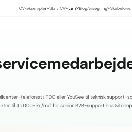
CV-eksempler
Skriv CV
Løn
Blog
Ansøgning
Skabeloner
servicemedarbejde
llcenter-telefonist i TDC eller YouSee til teknisk support-
enter til 45.000+ kr./md. for senior B2B-support hos Siteimpr