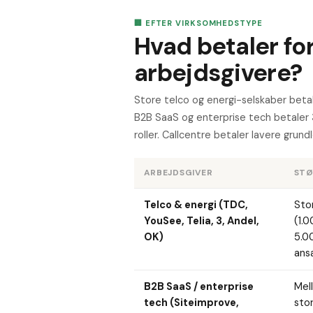
🏢 EFTER VIRKSOMHEDSTYPE
Hvad betaler for
arbejdsgivere?
Store telco og energi-selskaber beta
B2B SaaS og enterprise tech betale
roller. Callcentre betaler lavere grun
ARBEJDSGIVER
STØ
Telco & energi (TDC,
Sto
YouSee, Telia, 3, Andel,
(1.
OK)
5.0
ans
B2B SaaS / enterprise
Mel
tech (Siteimprove,
sto