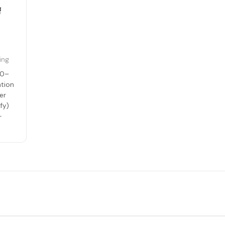
f
ring
10–
ntion
er
fy)
+