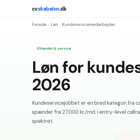
cv
skabelon
.dk
Forside
›
Løn
›
Kundeservicemedarbejder
🛒
Handel & service
Løn for kunde
2026
Kundeservicejobbet er en bred kategori fra ca
spænder fra 27.000 kr./md. i entry-level callc
spektret.