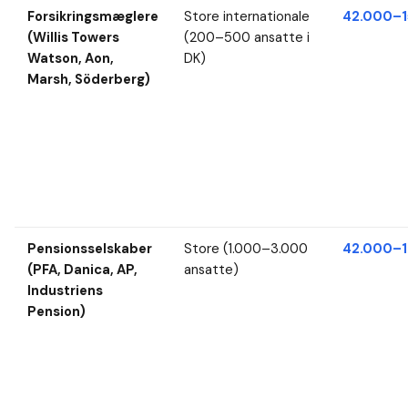
Forsikringsmæglere
Store internationale
42.000–1
(Willis Towers
(200–500 ansatte i
Watson, Aon,
DK)
Marsh, Söderberg)
Pensionsselskaber
Store (1.000–3.000
42.000–1
(PFA, Danica, AP,
ansatte)
Industriens
Pension)