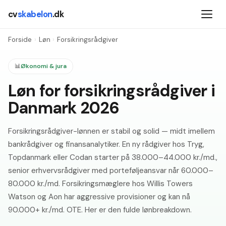
cv
skabelon
.dk
Forside
›
Løn
›
Forsikringsrådgiver
📊
Økonomi & jura
Løn for forsikringsrådgiver i
Danmark 2026
Forsikringsrådgiver-lønnen er stabil og solid — midt imellem
bankrådgiver og finansanalytiker. En ny rådgiver hos Tryg,
Topdanmark eller Codan starter på 38.000–44.000 kr./md.,
senior erhvervsrådgiver med porteføljeansvar når 60.000–
80.000 kr./md. Forsikringsmæglere hos Willis Towers
Watson og Aon har aggressive provisioner og kan nå
90.000+ kr./md. OTE. Her er den fulde lønbreakdown.