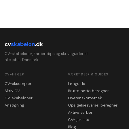
cv
skabelon
.dk
CV-skabeloner, karrieretips og skriveguider til
alle jobs i Danmark.
CV-HJÆLP
VÆRKTØJER & GUIDES
CV-eksempler
Lønguide
Skriv CV
Brutto netto beregner
CV-skabeloner
Overenskomsttjek
Ansøgning
Opsigelsesvarsel beregner
Aktive verber
CV-tjekliste
Blog