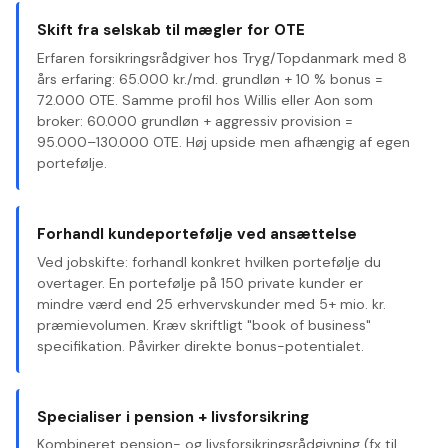
Skift fra selskab til mægler for OTE
Erfaren forsikringsrådgiver hos Tryg/Topdanmark med 8
års erfaring: 65.000 kr./md. grundløn + 10 % bonus =
72.000 OTE. Samme profil hos Willis eller Aon som
broker: 60.000 grundløn + aggressiv provision =
95.000–130.000 OTE. Høj upside men afhængig af egen
portefølje.
Forhandl kundeportefølje ved ansættelse
Ved jobskifte: forhandl konkret hvilken portefølje du
overtager. En portefølje på 150 private kunder er
mindre værd end 25 erhvervskunder med 5+ mio. kr.
præmievolumen. Kræv skriftligt "book of business"
specifikation. Påvirker direkte bonus-potentialet.
Specialiser i pension + livsforsikring
Kombineret pension- og livsforsikringsrådgivning (fx til