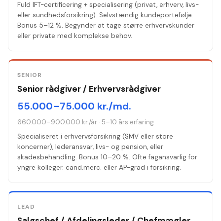
Fuld IFT-certificering + specialisering (privat, erhverv, livs-
eller sundhedsforsikring). Selvstændig kundeportefølje.
Bonus 5–12 %. Begynder at tage større erhvervskunder
eller private med komplekse behov.
SENIOR
Senior rådgiver / Erhvervsrådgiver
55.000–75.000 kr./md.
660.000–900.000 kr./år
·
5–10 års erfaring
Specialiseret i erhvervsforsikring (SMV eller store
koncerner), lederansvar, livs- og pension, eller
skadesbehandling. Bonus 10–20 %. Ofte fagansvarlig for
yngre kolleger. cand.merc. eller AP-grad i forsikring.
LEAD
Salgschef / Afdelingsleder / Chefmægler