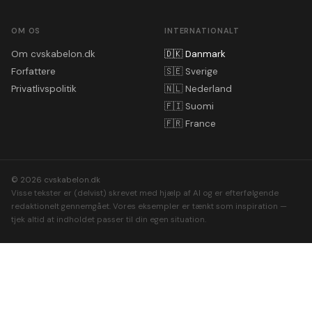
OM OS
INTERNATIONALT
Om cvskabelon.dk
🇩🇰
Danmark
Forfattere
🇸🇪
Sverige
Privatlivspolitik
🇳🇱
Nederland
🇫🇮
Suomi
🇫🇷
France
© 2026 cvskabelon.dk
Visse tekster er (delvist) skrevet med hjælp af AI og er efterfølgende
redaktionelt gennemgået. Vores eksempler er tænkt som inspiration —
tjek altid at indholdet passer til din egen situation.