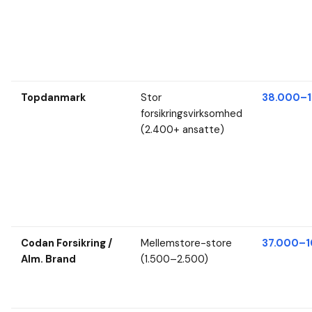
Topdanmark
Stor
38.000–1
forsikringsvirksomhed
(2.400+ ansatte)
Codan Forsikring /
Mellemstore-store
37.000–1
Alm. Brand
(1.500–2.500)