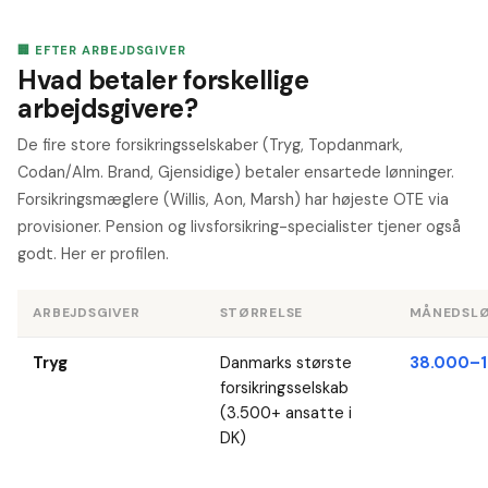
🏢 EFTER ARBEJDSGIVER
Hvad betaler forskellige
arbejdsgivere?
De fire store forsikringsselskaber (Tryg, Topdanmark,
Codan/Alm. Brand, Gjensidige) betaler ensartede lønninger.
Forsikringsmæglere (Willis, Aon, Marsh) har højeste OTE via
provisioner. Pension og livsforsikring-specialister tjener også
godt. Her er profilen.
ARBEJDSGIVER
STØRRELSE
MÅNEDSL
Tryg
Danmarks største
38.000–1
forsikringsselskab
(3.500+ ansatte i
DK)