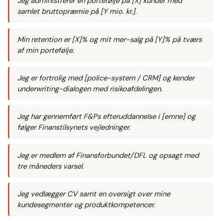
Jeg administrerer en portefølje på [X] kunder med
samlet bruttopræmie på [Y mio. kr.].
Min retention er [X]% og mit mer-salg på [Y]% på tværs
af min portefølje.
Jeg er fortrolig med [police-system / CRM] og kender
underwriting-dialogen med risikoafdelingen.
Jeg har gennemført F&Ps efteruddannelse i [emne] og
følger Finanstilsynets vejledninger.
Jeg er medlem af Finansforbundet/DFL og opsagt med
tre måneders varsel.
Jeg vedlægger CV samt en oversigt over mine
kundesegmenter og produktkompetencer.