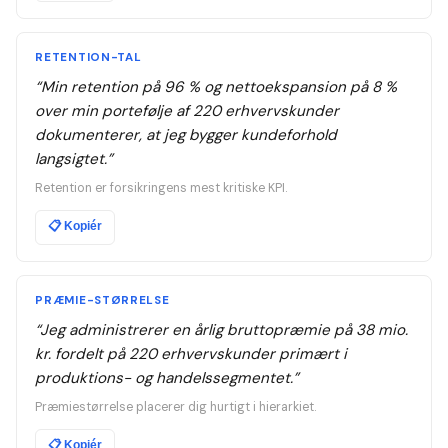
RETENTION-TAL
“
Min retention på 96 % og nettoekspansion på 8 %
over min portefølje af 220 erhvervskunder
dokumenterer, at jeg bygger kundeforhold
langsigtet.
”
Retention er forsikringens mest kritiske KPI.
📋
Kopiér
PRÆMIE-STØRRELSE
“
Jeg administrerer en årlig bruttopræmie på 38 mio.
kr. fordelt på 220 erhvervskunder primært i
produktions- og handelssegmentet.
”
Præmiestørrelse placerer dig hurtigt i hierarkiet.
📋
Kopiér