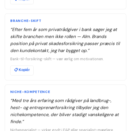
BRANCHE-SKIFT
“
Efter fem år som privatrådgiver i bank søger jeg at
skifte branchen men ikke rollen — Alm. Brands
position på privat skadesforsikring passer præcis til
den kundekontakt, jeg har bygget op.
”
Bank-til-forsikring-skift — vær ærlig om motivationen.
📋
Kopiér
NICHE-KOMPETENCE
“
Med tre års erfaring som rådgiver på landbrug-,
hest- og entreprenørforsikring tilbyder jeg den
nichekompetence, der bliver stadigt vanskeligere at
finde.
”
Nichespecialist — virker godt i F&P eller specialist-mæglere.