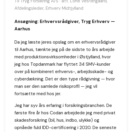
Til Tryg Forsikring A/S · att. Lone Vestergaard,
Afdelingsleder, Erhverv Midtjylland
Ansøgning: Erhvervsrådgiver, Tryg Erhverv —
Aarhus
Da jeg læste jeres opslag om en erhvervsrådgiver
til Aarhus, tænkte jeg på de sidste to års arbejde
med produktionsvirksomheder i Østjylland, hvor
jeg hos Topdanmark har flyttet 34 SMV-kunder
over på kombineret erhvervs-, arbejdsskade- og
cyberdækning. Det er den type rådgivning — hvor
man ser den samlede risikoprofil — jeg vil
fortsætte med hos jer.
Jeg har syv års erfaring i forsikringsbranchen. De
første fire år hos Codan arbejdede jeg med privat
skadesforsikring (bil, hus, indbo, ulykke) og
opnåede fuld IDD-certificering i 2020. De seneste