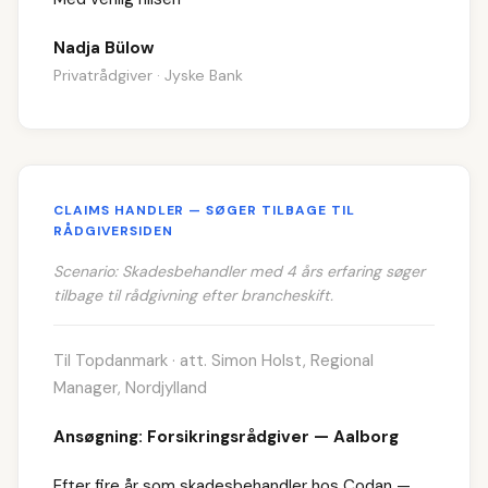
Nadja Bülow
Privatrådgiver · Jyske Bank
CLAIMS HANDLER — SØGER TILBAGE TIL
RÅDGIVERSIDEN
Scenario: Skadesbehandler med 4 års erfaring søger
tilbage til rådgivning efter brancheskift.
Til Topdanmark · att. Simon Holst, Regional
Manager, Nordjylland
Ansøgning: Forsikringsrådgiver — Aalborg
Efter fire år som skadesbehandler hos Codan —