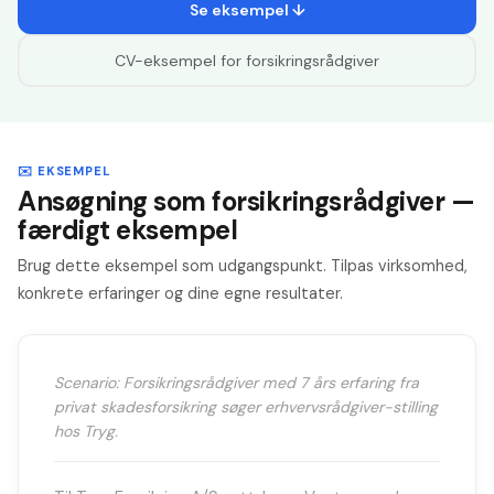
Se eksempel ↓
CV-eksempel for
forsikringsrådgiver
✉️ EKSEMPEL
Ansøgning som forsikringsrådgiver —
færdigt eksempel
Brug dette eksempel som udgangspunkt. Tilpas virksomhed,
konkrete erfaringer og dine egne resultater.
Scenario: Forsikringsrådgiver med 7 års erfaring fra
privat skadesforsikring søger erhvervsrådgiver-stilling
hos Tryg.