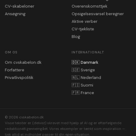
CV-skabeloner
Overenskomsttjek
Ansøgning
Opsigelsesvarsel beregner
Aktive verber
CV-tjekliste
Blog
OM OS
INTERNATIONALT
Om cvskabelon.dk
🇩🇰
Danmark
Forfattere
🇸🇪
Sverige
Privatlivspolitik
🇳🇱
Nederland
🇫🇮
Suomi
🇫🇷
France
© 2026 cvskabelon.dk
Visse tekster er (delvist) skrevet med hjælp af AI og er efterfølgende
redaktionelt gennemgået. Vores eksempler er tænkt som inspiration —
tjek altid at indholdet passer til din egen situation.