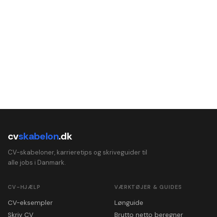
cv
skabelon
.dk
CV-skabeloner, karrieretips og skriveguider til
alle jobs i Danmark.
CV-HJÆLP
VÆRKTØJER & GUIDES
CV-eksempler
Lønguide
Skriv CV
Brutto netto beregner