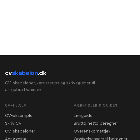
cv
skabelon
.dk
CV-skabeloner, karrieretips og skriveguider til
alle jobs i Danmark.
CV-HJÆLP
VÆRKTØJER & GUIDES
CV-eksempler
Lønguide
Skriv CV
Brutto netto beregner
CV-skabeloner
Overenskomsttjek
Ansøgning
Opsigelsesvarsel beregner