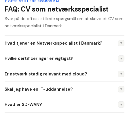
❓ OFTE STILLEDE SPØRGSMÅL
FAQ: CV som netværksspecialist
Svar på de oftest stillede spørgsmål om at skrive et CV som
netværksspecialist i Danmark.
Hvad tjener en Netværksspecialist i Danmark?
▼
Junior: 36.000–44.000 kr./md. Senior med CCNP/CCIE:
Hvilke certificeringer er vigtigst?
▼
58.000–75.000 kr./md.
Cisco CCNP er standarden. CCIE er top-tier. Palo Alto PCNSE
Er netværk stadig relevant med cloud?
▼
og Fortinet NSE er også efterspurgte.
Ja — cloud kræver netværkskompetencer (VPC, peering,
Skal jeg have en IT-uddannelse?
▼
Transit Gateway). SD-WAN og hybrid cloud øger
efterspørgslen.
Datamatiker, IT-tekniker eller ingeniør er typisk. Mange er
Hvad er SD-WAN?
▼
selvlærte med certificeringer.
Software-Defined WAN erstatter traditionel MPLS med
billigere internet-baseret WAN og central styring.