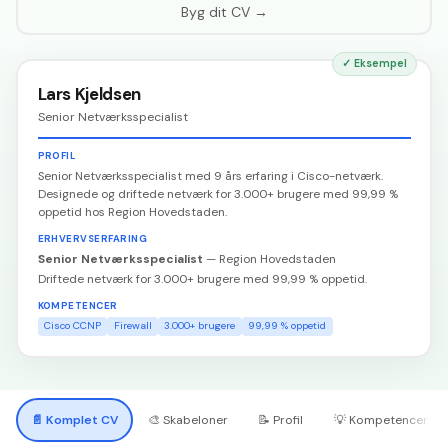
Byg dit CV →
✓
Eksempel
Lars Kjeldsen
Senior Netværksspecialist
PROFIL
Senior Netværksspecialist med 9 års erfaring i Cisco-netværk.
Designede og driftede netværk for 3.000+ brugere med 99,99 %
oppetid hos Region Hovedstaden.
ERHVERVSERFARING
Senior Netværksspecialist
—
Region Hovedstaden
Driftede netværk for 3.000+ brugere med 99,99 % oppetid.
KOMPETENCER
Cisco CCNP
Firewall
3.000+ brugere
99,99 % oppetid
📄
Komplet CV
🎨
Skabeloner
📝
Profil
💡
Kompetencer