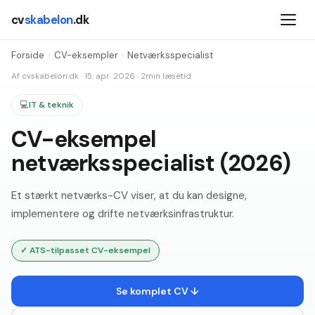
cv
skabelon
.dk
Forside
›
CV-eksempler
›
Netværksspecialist
Af
cvskabelon.dk
·
15. apr. 2026
·
2
min læsetid
💻
IT & teknik
CV-eksempel
netværksspecialist (2026)
Et stærkt netværks-CV viser, at du kan designe,
implementere og drifte netværksinfrastruktur.
✓
ATS-tilpasset CV-eksempel
Se komplet CV ↓