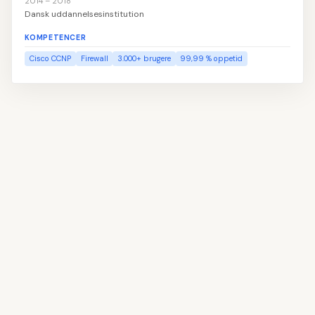
2014 – 2018
Dansk uddannelsesinstitution
KOMPETENCER
Cisco CCNP
Firewall
3.000+ brugere
99,99 % oppetid
👤
Udfyld navn og kontaktoplysninger
1
📝
Skriv din profiltekst
2
💼
Tilføj erhvervserfaring
3
🎓
Angiv din uddannelse
4
💡
Vælg dine kompetencer
5