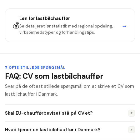
Løn for
lastbilchauffør
💰
→
Se detaljeret lønstatistik med regional opdeling,
virksomhedstyper og forhandlingstips.
❓ OFTE STILLEDE SPØRGSMÅL
FAQ: CV som lastbilchauffør
Svar på de oftest stillede spørgsmål om at skrive et CV som
lastbilchauffør i Danmark.
Skal EU-chaufførbeviset stå på CV'et?
▼
Ja, altid. EU-chaufførbevis (chaufføruddannelsesbevis) er
Hvad tjener en lastbilchauffør i Danmark?
▼
lovpligtigt for erhvervskørsel. Angiv dato for seneste