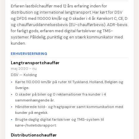
Erfaren lastbilchauffør med 12 års erfaring inden for
distribution og international langtransport. Har kørt for DSV
og DFDS med 110.000 km/år og 0 skader i 4 år. Kørekort C, CE, D
og chaufføruddannelsesbevis (EU-chaufførbevis). ADR-bevis
for farligt gods, erfaren med digital fartskriver og TMS-
systemer. Pålidelig, punktlig og en stærk kommunikator med
kunden.
ERHVERVSERFARING
Langtransportchauffør
maj 2020 – nu
DSV — Kolding
Kørte 110.000 km/år på ruter til Tyskland, Holland, Belgien og
Sverige.
0 skader på bilen og 0 reklamationer fra kunder i 4
sammenhængende år.
Håndterede told- og fragtpapirer samt kommunikation med
kunder på engelsk.
Brugte daglig digital fartskriver og TMS-system til
køre-/hviletidsrapport.
Distributionschauffør