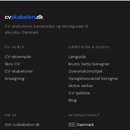
cv
skabelon
.dk
CV-skabeloner, karrieretips og skriveguider til
alle jobs i Danmark.
CV-HJÆLP
VÆRKTØJER & GUIDES
CV-eksempler
Lønguide
Skriv CV
Brutto netto beregner
CV-skabeloner
Overenskomsttjek
Ansøgning
Opsigelsesvarsel beregner
Aktive verber
CV-tjekliste
Blog
OM OS
INTERNATIONALT
Om cvskabelon.dk
🇩🇰
Danmark