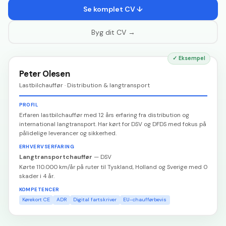
Se komplet CV ↓
Byg dit CV →
✓
Eksempel
Peter Olesen
Lastbilchauffør · Distribution & langtransport
PROFIL
Erfaren lastbilchauffør med 12 års erfaring fra distribution og
international langtransport. Har kørt for DSV og DFDS med fokus på
pålidelige leverancer og sikkerhed.
ERHVERVSERFARING
Langtransportchauffør
—
DSV
Kørte 110.000 km/år på ruter til Tyskland, Holland og Sverige med 0
skader i 4 år.
KOMPETENCER
Kørekort CE
ADR
Digital fartskriver
EU-chaufførbevis