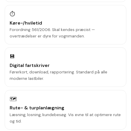
⏱️
Køre-/hviletid
Forordning 561/2006. Skal kendes præcist —
overtrædelser er dyre for vognmanden.
💾
Digital fartskriver
Førerkort, download, rapportering. Standard på alle
moderne lastbiler.
🗺️
Rute- & turplanlægning
Læsning, losning, kundebesøg. Vis evne til at optimere rute
og tid.