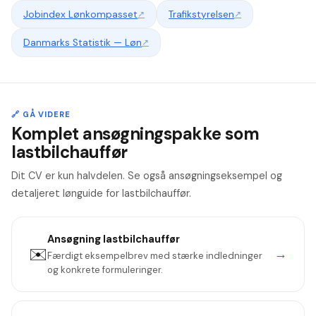
Jobindex Lønkompasset
↗
Trafikstyrelsen
↗
Danmarks Statistik — Løn
↗
🔗 GÅ VIDERE
Komplet ansøgningspakke som
lastbilchauffør
Dit CV er kun halvdelen. Se også ansøgningseksempel og
detaljeret lønguide for lastbilchauffør.
Ansøgning
lastbilchauffør
✉️
→
Færdigt eksempelbrev med stærke indledninger
og konkrete formuleringer.