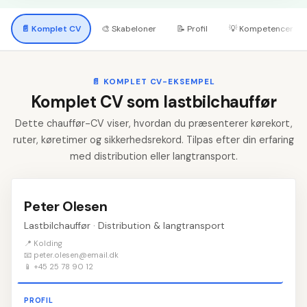
📄
Komplet CV
🎨
Skabeloner
📝
Profil
💡
Kompetencer
📄
KOMPLET CV-EKSEMPEL
Komplet CV som lastbilchauffør
Dette chauffør-CV viser, hvordan du præsenterer kørekort,
ruter, køretimer og sikkerhedsrekord. Tilpas efter din erfaring
med distribution eller langtransport.
Peter Olesen
Lastbilchauffør · Distribution & langtransport
📍 Kolding
📧 peter.olesen@email.dk
📱 +45 25 78 90 12
PROFIL