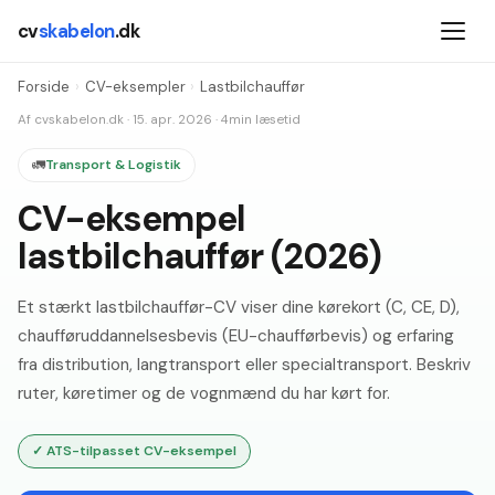
cv
skabelon
.dk
Forside
›
CV-eksempler
›
Lastbilchauffør
Af
cvskabelon.dk
·
15. apr. 2026
·
4
min læsetid
🚛
Transport & Logistik
CV-eksempel
lastbilchauffør (2026)
Et stærkt lastbilchauffør-CV viser dine kørekort (C, CE, D),
chaufføruddannelsesbevis (EU-chaufførbevis) og erfaring
fra distribution, langtransport eller specialtransport. Beskriv
ruter, køretimer og de vognmænd du har kørt for.
✓
ATS-tilpasset CV-eksempel