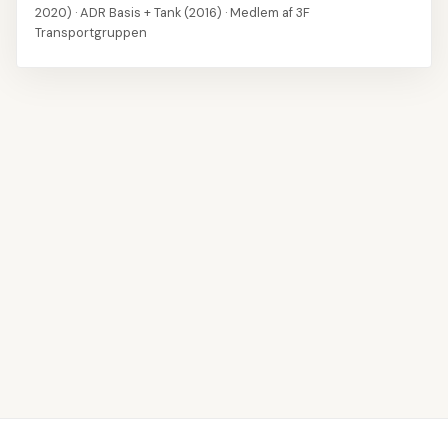
2020) · ADR Basis + Tank (2016) · Medlem af 3F
Transportgruppen
👤
Udfyld navn og kontaktoplysninger
1
📝
Skriv din profiltekst
2
💼
Tilføj erhvervserfaring
3
🎓
Angiv din uddannelse
4
💡
Vælg dine kompetencer
5