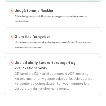
Undgå tomme floskler
✕
"Pålidelig og punktlig" siger ingenting uden km og
projekter.
Glem ikke fornyelser
✕
EU-chaufførbevis skal fornyes hvert 5. år. Angiv altid
seneste fornyelse.
Udelad aldrig kørekortskategori og
✕
kvalifikationsbevis
CE-kørekort, EU-kvalifikationsbevis, ADR-bevis og
kørselstimer er dit vigtigste salgspunkt. Udelader du
kategorier og udløbsdatoer, kan vognmanden ikke
vurdere, om du matcher hans behov.