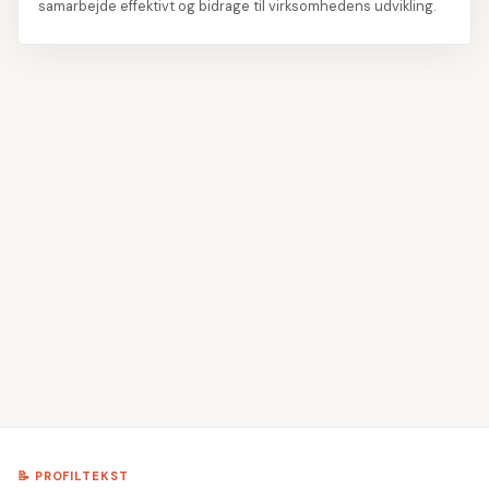
samarbejde effektivt og bidrage til virksomhedens udvikling.
👤
Udfyld navn og kontaktoplysninger
1
📝
Skriv din profiltekst
2
💼
Tilføj erhvervserfaring
3
🎓
Angiv din uddannelse
4
💡
Vælg dine kompetencer
5
📝 PROFILTEKST