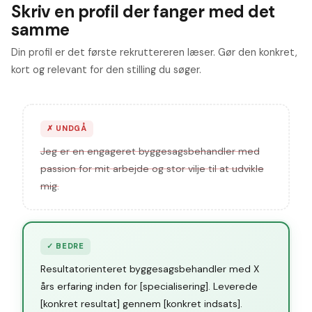
Skriv en profil der fanger med det
samme
Din profil er det første rekruttereren læser. Gør den konkret,
kort og relevant for den stilling du søger.
✗
UNDGÅ
Jeg er en engageret byggesagsbehandler med
passion for mit arbejde og stor vilje til at udvikle
mig.
✓
BEDRE
Resultatorienteret byggesagsbehandler med X
års erfaring inden for [specialisering]. Leverede
[konkret resultat] gennem [konkret indsats].