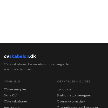
cv
skabelon
.dk
CV-skabeloner, karrieretips og skriveguider til
alle jobs i Danmark.
CV-HJÆLP
VÆRKTØJER & GUIDES
CV-eksempler
Lønguide
Skriv CV
Brutto netto beregner
CV-skabeloner
Overenskomsttjek
Ansøgning
Opsigelsesvarsel beregner