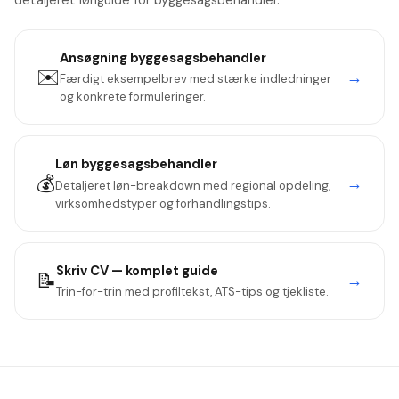
detaljeret lønguide for byggesagsbehandler.
Ansøgning
byggesagsbehandler
✉️
→
Færdigt eksempelbrev med stærke indledninger
og konkrete formuleringer.
Løn
byggesagsbehandler
💰
→
Detaljeret løn-breakdown med regional opdeling,
virksomhedstyper og forhandlingstips.
Skriv CV — komplet guide
📝
→
Trin-for-trin med profiltekst, ATS-tips og tjekliste.