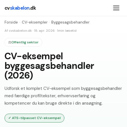
cv
skabelon
.dk
Forside
›
CV-eksempler
›
Byggesagsbehandler
Af
cvskabelon.dk
·
18. apr. 2026
·
1
min læsetid
⚖️
Offentlig sektor
CV-eksempel
byggesagsbehandler
(2026)
Udforsk et komplet CV-eksempel som byggesagsbehandler
med færdige profiltekster, erhvervserfaring og
kompetencer du kan bruge direkte i din ansøgning.
✓
ATS-tilpasset CV-eksempel