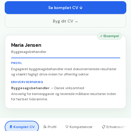
Se komplet CV ↓
Byg dit CV →
✓
Eksempel
Maria Jensen
Byggesagsbehandler
PROFIL
Engageret byggesagsbehandler med dokumenterede resultater
og stærkt fagligt drive inden for offentlig sektor.
ERHVERVSERFARING
Byggesagsbehandler
—
Dansk virksomhed
Ansvarlig for kerneopgaver og leverede målbare resultater inden
for fastsat tidsramme.
📄
Komplet CV
📝
Profil
💡
Kompetencer
📋
Erhvervserfari