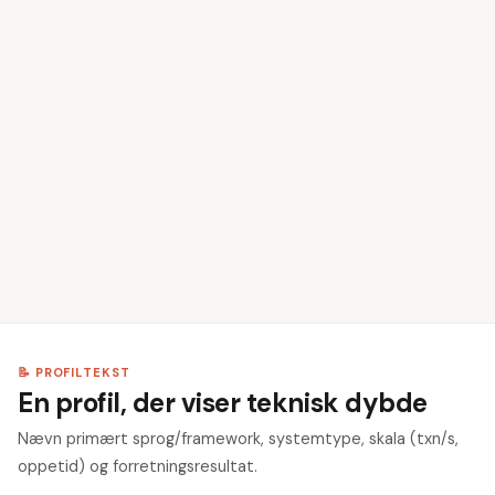
👤
Udfyld navn og kontaktoplysninger
1
📝
Skriv din profiltekst
2
💼
Tilføj erhvervserfaring
3
🎓
Angiv din uddannelse
4
💡
Vælg dine kompetencer
5
📝 PROFILTEKST
En profil, der viser teknisk dybde
Nævn primært sprog/framework, systemtype, skala (txn/s,
oppetid) og forretningsresultat.