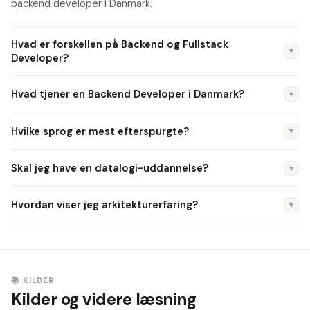
backend developer i Danmark.
Hvad er forskellen på Backend og Fullstack
▼
Developer?
En Backend Developer fokuserer på server-side — API'er,
Hvad tjener en Backend Developer i Danmark?
▼
databaser, infrastruktur. En Fullstack Developer arbejder med
både frontend og backend.
Junior: 38.000–46.000 kr./md. Senior med 7+ år i fintech:
Hvilke sprog er mest efterspurgte?
▼
60.000–80.000 kr./md.
C#/.NET i enterprise, Java i finans, Python i data/ML, Go i
Skal jeg have en datalogi-uddannelse?
▼
startups.
Det er typisk, men datamatikere og selvlærte med
Hvordan viser jeg arkitekturerfaring?
▼
portefølje er også efterspurgte.
Beskriv migrering, designbeslutninger og resultaterne —
skalerbarhed, oppetid, performance.
📚 KILDER
Kilder og videre læsning