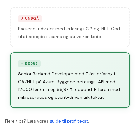
✗
UNDGÅ
Backend-udvikler med erfaring i C# og .NET. God
til at arbejde i teams og skrive ren kode.
✓
BEDRE
Senior Backend Developer med 7 års erfaring i
C#/.NET på Azure. Byggede betalings-API med
12.000 txn/min og 99,97 % oppetid. Erfaren med
mikroservices og event-driven arkitektur.
Flere tips? Læs vores
guide til profiltekst
.