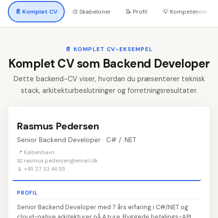
📄
Komplet CV
🎨
Skabeloner
📝
Profil
💡
Kompetencer
📄
KOMPLET CV-EKSEMPEL
Komplet CV som Backend Developer
Dette backend-CV viser, hvordan du præsenterer teknisk
stack, arkitekturbeslutninger og forretningsresultater.
Rasmus Pedersen
Senior Backend Developer · C# / .NET
📍 København
📧 rasmus.pedersen@email.dk
📱 +45 27 33 44 55
PROFIL
Senior Backend Developer med 7 års erfaring i C#/.NET og
cloud-native arkitekturer på Azure. Byggede betalings-API