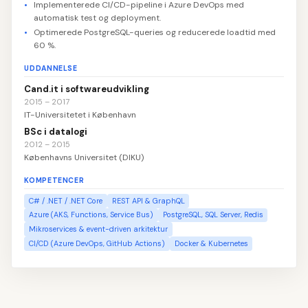
Implementerede CI/CD-pipeline i Azure DevOps med
automatisk test og deployment.
Optimerede PostgreSQL-queries og reducerede loadtid med
60 %.
UDDANNELSE
Cand.it i softwareudvikling
2015 – 2017
IT-Universitetet i København
BSc i datalogi
2012 – 2015
Københavns Universitet (DIKU)
KOMPETENCER
C# / .NET / .NET Core
REST API & GraphQL
Azure (AKS, Functions, Service Bus)
PostgreSQL, SQL Server, Redis
Mikroservices & event-driven arkitektur
CI/CD (Azure DevOps, GitHub Actions)
Docker & Kubernetes