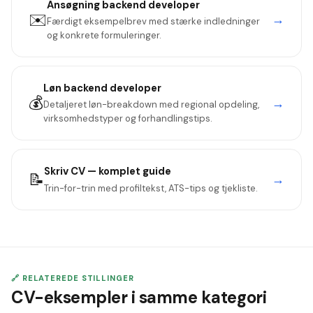
Ansøgning
backend developer
✉️
→
Færdigt eksempelbrev med stærke indledninger
og konkrete formuleringer.
Løn
backend developer
💰
→
Detaljeret løn-breakdown med regional opdeling,
virksomhedstyper og forhandlingstips.
Skriv CV — komplet guide
📝
→
Trin-for-trin med profiltekst, ATS-tips og tjekliste.
🔗 RELATEREDE STILLINGER
CV-eksempler i samme kategori