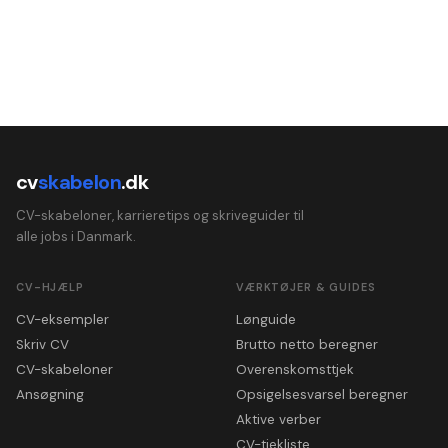
cv
skabelon
.dk
CV-skabeloner, karrieretips og skriveguider til
alle jobs i Danmark.
CV-HJÆLP
VÆRKTØJER & GUIDES
CV-eksempler
Lønguide
Skriv CV
Brutto netto beregner
CV-skabeloner
Overenskomsttjek
Ansøgning
Opsigelsesvarsel beregner
Aktive verber
CV-tjekliste