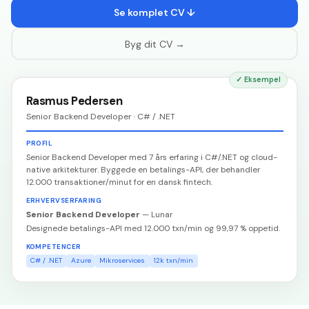
Se komplet CV ↓
Byg dit CV →
✓
Eksempel
Rasmus Pedersen
Senior Backend Developer · C# / .NET
PROFIL
Senior Backend Developer med 7 års erfaring i C#/.NET og cloud-
native arkitekturer. Byggede en betalings-API, der behandler
12.000 transaktioner/minut for en dansk fintech.
ERHVERVSERFARING
Senior Backend Developer
—
Lunar
Designede betalings-API med 12.000 txn/min og 99,97 % oppetid.
KOMPETENCER
C# / .NET
Azure
Mikroservices
12k txn/min