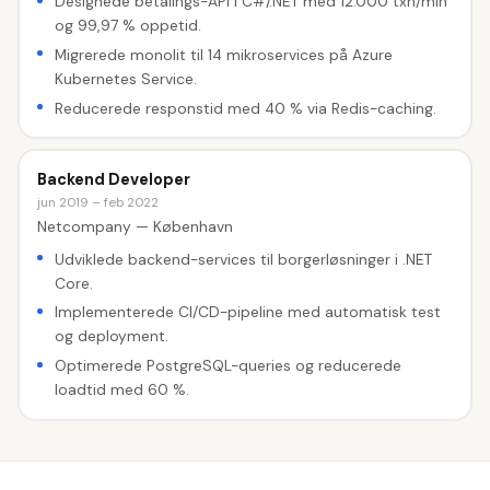
Designede betalings-API i C#/.NET med 12.000 txn/min
og 99,97 % oppetid.
Migrerede monolit til 14 mikroservices på Azure
Kubernetes Service.
Reducerede responstid med 40 % via Redis-caching.
Backend Developer
jun 2019 – feb 2022
Netcompany — København
Udviklede backend-services til borgerløsninger i .NET
Core.
Implementerede CI/CD-pipeline med automatisk test
og deployment.
Optimerede PostgreSQL-queries og reducerede
loadtid med 60 %.