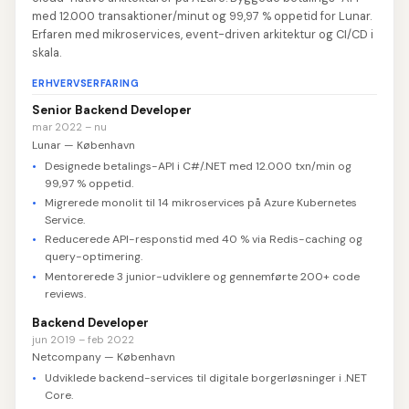
med 12.000 transaktioner/minut og 99,97 % oppetid for Lunar.
Erfaren med mikroservices, event-driven arkitektur og CI/CD i
skala.
ERHVERVSERFARING
Senior Backend Developer
mar 2022 – nu
Lunar — København
Designede betalings-API i C#/.NET med 12.000 txn/min og
99,97 % oppetid.
Migrerede monolit til 14 mikroservices på Azure Kubernetes
Service.
Reducerede API-responstid med 40 % via Redis-caching og
query-optimering.
Mentorerede 3 junior-udviklere og gennemførte 200+ code
reviews.
Backend Developer
jun 2019 – feb 2022
Netcompany — København
Udviklede backend-services til digitale borgerløsninger i .NET
Core.