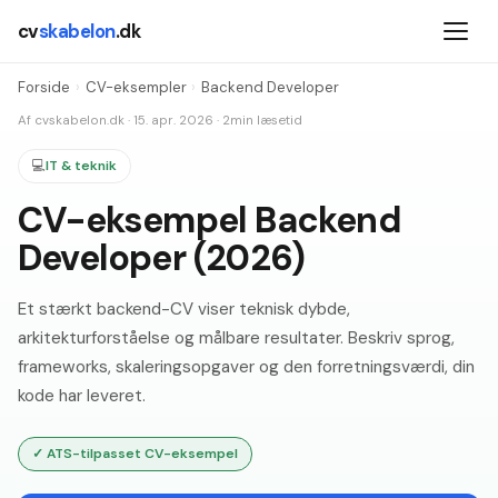
cv
skabelon
.dk
Forside
›
CV-eksempler
›
Backend Developer
Af
cvskabelon.dk
·
15. apr. 2026
·
2
min læsetid
💻
IT & teknik
CV-eksempel Backend
Developer (2026)
Et stærkt backend-CV viser teknisk dybde,
arkitekturforståelse og målbare resultater. Beskriv sprog,
frameworks, skaleringsopgaver og den forretningsværdi, din
kode har leveret.
✓
ATS-tilpasset CV-eksempel