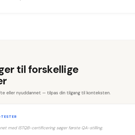
r til forskellige
er
fte eller nyuddannet — tilpas din tilgang til konteksten.
-TESTER
et med ISTQB-certificering søger første QA-stilling.