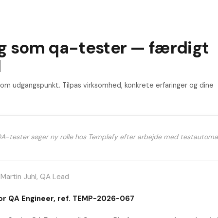
g som qa-tester — færdigt
l
m udgangspunkt. Tilpas virksomhed, konkrete erfaringer og dine
QA-tester søger ny rolle hos Templafy efter arbejde med testautoma
. Martin Juhl, QA Lead
or QA Engineer, ref. TEMP-2026-067