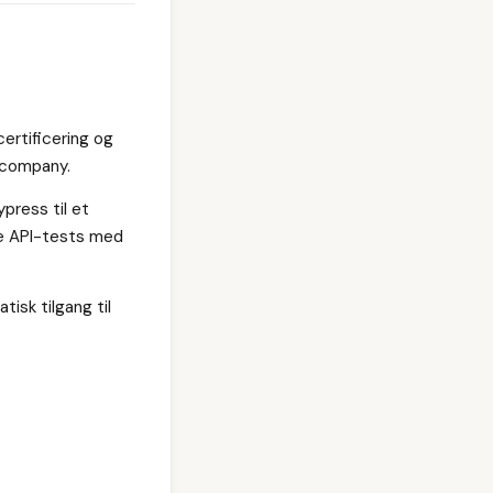
rtificering og
tcompany.
press til et
de API-tests med
isk tilgang til