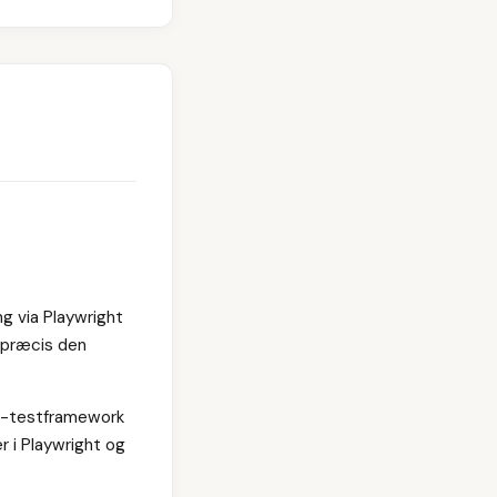
g via Playwright
 præcis den
PI-testframework
r i Playwright og