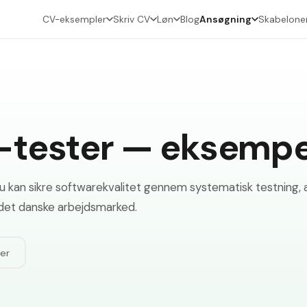
CV-eksempler
Skriv CV
Løn
Blog
Ansøgning
Skabelone
-tester — eksempe
du kan sikre softwarekvalitet gennem systematisk testning
l det danske arbejdsmarked.
er