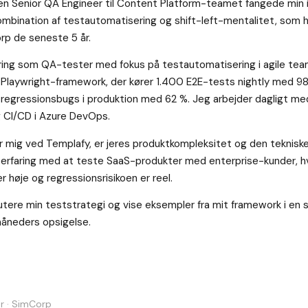
n Senior QA Engineer til Content Platform-teamet fangede min i
mbination af testautomatisering og shift-left-mentalitet, som h
rp de seneste 5 år.
aring som QA-tester med fokus på testautomatisering i agile te
 Playwright-framework, der kører 1.400 E2E-tests nightly med 98 
 regressionsbugs i produktion med 62 %. Jeg arbejder dagligt me
 CI/CD i Azure DevOps.
r mig ved Templafy, er jeres produktkompleksitet og den tekniske k
r erfaring med at teste SaaS-produkter med enterprise-kunder, h
r høje og regressionsrisikoen er reel.
kutere min teststrategi og vise eksempler fra mit framework i en 
måneders opsigelse.
r · SimCorp