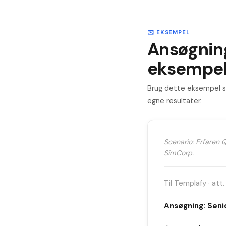
✉️ EKSEMPEL
Ansøgnin
eksempe
Brug dette eksempel so
egne resultater.
Scenario: Erfaren 
SimCorp.
Til Templafy · att
Ansøgning: Seni