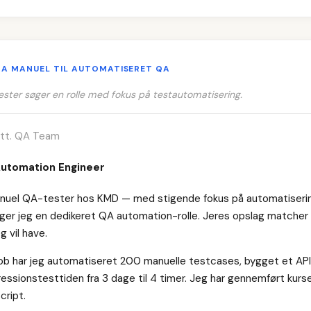
RA MANUEL TIL AUTOMATISERET QA
ester søger en rolle med fokus på testautomatisering.
 att. QA Team
Automation Engineer
anuel QA-tester hos KMD — med stigende fokus på automatiserin
er jeg en dedikeret QA automation-rolle. Jeres opslag matcher
g vil have.
job har jeg automatiseret 200 manuelle testcases, bygget et A
essionstesttiden fra 3 dage til 4 timer. Jeg har gennemført kurse
cript.