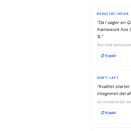
RESULTAT-HOOK
“
Da I søger en Q
framework hos S
%.
”
Åbn med testautoma
📋
Kopiér
SHIFT-LEFT
“
Kvalitet starter
integreret del a
Vis moderne QA-men
📋
Kopiér