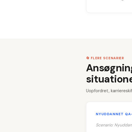
🔄 FLERE SCENARIER
Ansøgninge
situation
Uopfordret, karriereski
NYUDDANNET QA
Scenario: Nyuddann