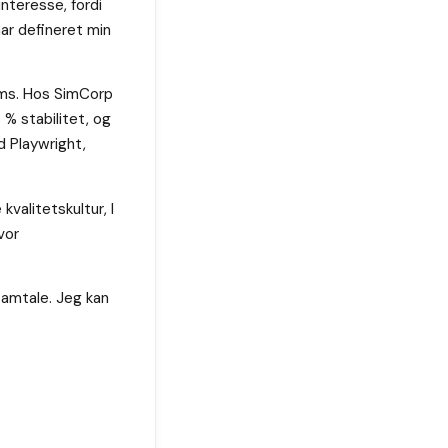
nteresse, fordi
ar defineret min
ams. Hos SimCorp
% stabilitet, og
d Playwright,
valitetskultur, I
vor
samtale. Jeg kan