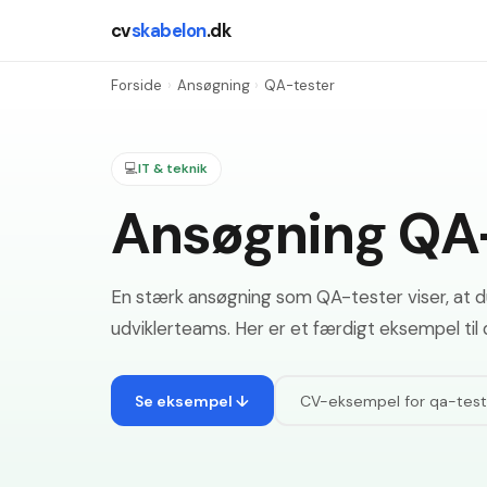
cv
skabelon
.dk
Forside
›
Ansøgning
›
QA-tester
💻
IT & teknik
Ansøgning QA
En stærk ansøgning som QA-tester viser, at 
udviklerteams. Her er et færdigt eksempel ti
Se eksempel ↓
CV-eksempel for
qa-test