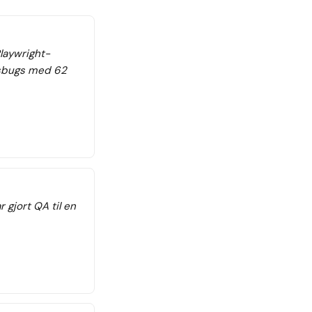
Playwright-
nsbugs med 62
r gjort QA til en