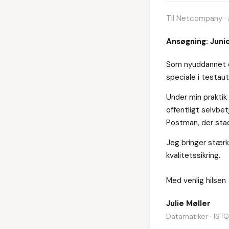
Til Netcompany · 
Ansøgning: Juni
Som nyuddannet d
speciale i testau
Under min praktik
offentligt selvb
Postman, der stad
Jeg bringer stærk
kvalitetssikring.
Med venlig hilsen
Julie Møller
Datamatiker · IST