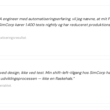
A engineer med automatiseringserfaring, vil jeg nævne, at mit 
imCorp kører 1.400 tests nightly og har reduceret produktio
tiseringsresultat.
 ved design, ikke ved test. Min shift-left-tilgang hos SimCorp ha
f udviklingsprocessen — ikke en flaskehals.
”
talitet.