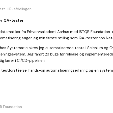
att. HR-afdelingen
or QA-tester
atamatiker fra Erhvervsakademi Aarhus med ISTQB Foundation-ce
tomatisering søger jeg min første stilling som QA-tester hos Ne
 hos Systematic skrev jeg automatiserede tests i Selenium og Cy
etjeningssystem. Jeg fandt 23 bugs før release og implementere
ig kører i CI/CD-pipelinen.
 testforståelse, hands-on automatiseringserfaring og en systemat
QB Foundation