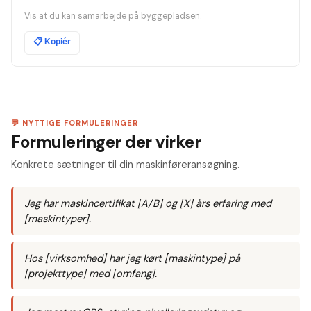
Vis at du kan samarbejde på byggepladsen.
📋
Kopiér
💬 NYTTIGE FORMULERINGER
Formuleringer der virker
Konkrete sætninger til din maskinføreransøgning.
Jeg har maskincertifikat [A/B] og [X] års erfaring med
[maskintyper].
Hos [virksomhed] har jeg kørt [maskintype] på
[projekttype] med [omfang].