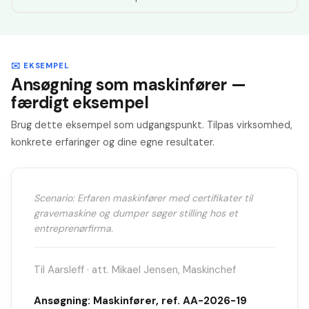
✉️ EKSEMPEL
Ansøgning som maskinfører —
færdigt eksempel
Brug dette eksempel som udgangspunkt. Tilpas virksomhed,
konkrete erfaringer og dine egne resultater.
Scenario: Erfaren maskinfører med certifikater til
gravemaskine og dumper søger stilling hos et
entreprenørfirma.
Til Aarsleff · att. Mikael Jensen, Maskinchef
Ansøgning: Maskinfører, ref. AA-2026-19