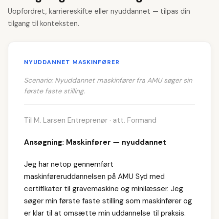
Uopfordret, karriereskifte eller nyuddannet — tilpas din
tilgang til konteksten.
NYUDDANNET MASKINFØRER
Scenario: Nyuddannet maskinfører fra AMU søger sin
første faste stilling.
Til M. Larsen Entreprenør · att. Formand
Ansøgning: Maskinfører — nyuddannet
Jeg har netop gennemført
maskinføreruddannelsen på AMU Syd med
certifikater til gravemaskine og minilæsser. Jeg
søger min første faste stilling som maskinfører og
er klar til at omsætte min uddannelse til praksis.