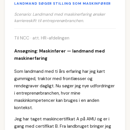
LANDMAND SØGER STILLING SOM MASKINFØRER
Scenario: Landmand med maskinerfaring ønsker
karriereskift til entreprenørbranchen.
Til NCC · att. HR-afdelingen
Ansøgning: Maskinfører — landmand med
maskinerfaring
Som landmand med ti års erfaring har jeg kørt
gummiged, traktor med frontlæsser og
rendegraver dagligt. Nu søger jeg nye udfordringer
i entreprenørbranchen, hvor mine
maskinkompetencer kan bruges i en anden
kontekst.
Jeg har taget maskincertifikat A på AMU og er i
gang med certifikat B. Fra landbruget bringer jeg