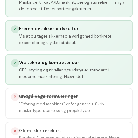
Maskincertifikat A/B, maskintyper og størrelser — angiv
det præcist. Det er sorteringskriterier.
Fremhæv sikkerhedskultur
✓
Vis at du tager sikkerhed alvorligt med konkrete
eksempler og ulykkesstatistik.
Vis teknologikompetencer
✓
GPS-styring og nivelleringsudstyr er standard i
moderne maskinføring. Nævn det.
Undgå vage formuleringer
✕
"Erfaring med maskiner" er for generelt. Skriv
maskintype, størrelse og projekttype.
Glem ikke kørekort
✕
Kørekort C er næsten et krav for maskinførere. Nævn