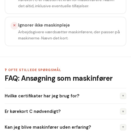
det altid, inklusive eventuelle tilføjelser.
Ignorer ikke maskinpleje
✕
Arbejdsgivere værdsætter maskinførere, der passer på
maskinerne. Nævn det kort.
❓ OFTE STILLEDE SPØRGSMÅL
FAQ: Ansøgning som maskinfører
Hvilke certifikater har jeg brug for?
▼
Maskincertifikat A (gravemaskine under 6 tons, minilæsser)
Er kørekort C nødvendigt?
▼
er minimum. Certifikat B (over 6 tons) åbner for de store
projekter. Begge tages via AMU.
Ikke altid, men det er en stor fordel. Mange maskinførere
Kan jeg blive maskinfører uden erfaring?
▼
transporterer også maskiner mellem pladser, og det kræver