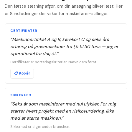
Den første sætning afgør, om din ansøgning bliver læst. Her
er 8 indledninger der virker for maskinfører-stillinger.
CERTIFIKATER
“
Maskincertifikat A og B, kørekort C og seks års
erfaring på gravemaskiner fra 1,5 til 30 tons — jeg er
operationel fra dag ét.
”
Certifikater er sorteringskriterier. Nævn dem først.
📋
Kopiér
SIKKERHED
“
Seks år som maskinfører med nul ulykker. For mig
starter hvert projekt med en risikovurdering, ikke
med at starte maskinen.
”
Sikkerhed er afgørende i branchen.