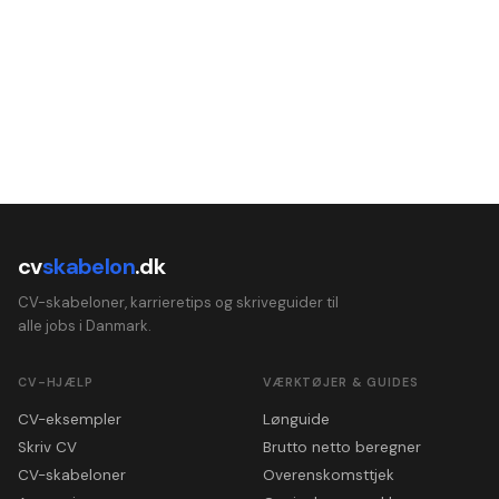
cv
skabelon
.dk
CV-skabeloner, karrieretips og skriveguider til
alle jobs i Danmark.
CV-HJÆLP
VÆRKTØJER & GUIDES
CV-eksempler
Lønguide
Skriv CV
Brutto netto beregner
CV-skabeloner
Overenskomsttjek