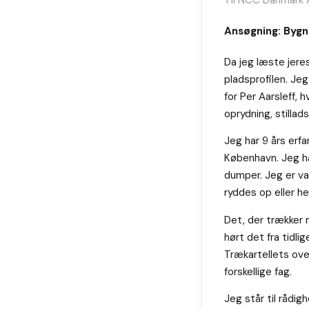
Ansøgning: Bygn
Da jeg læste jere
pladsprofilen. Je
for Per Aarsleff, 
oprydning, stillad
Jeg har 9 års erf
København. Jeg har
dumper. Jeg er van
ryddes op eller h
Det, der trækker m
hørt det fra tidli
Trækartellets ov
forskellige fag.
Jeg står til rådig