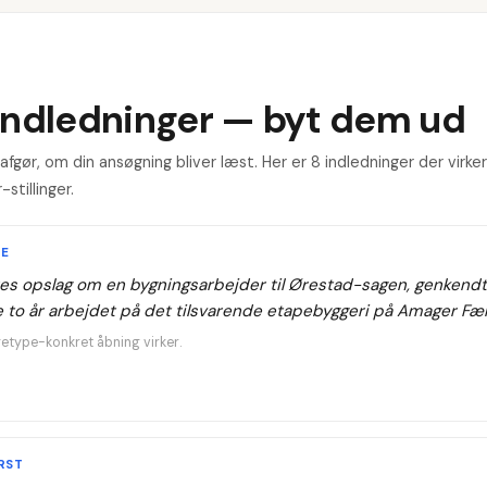
indledninger — byt dem ud
fgør, om din ansøgning bliver læst. Her er 8 indledninger der virker
stillinger.
CE
res opslag om en bygningsarbejder til Ørestad-sagen, genkendt
e to år arbejdet på det tilsvarende etapebyggeri på Amager Fæl
etype-konkret åbning virker.
RST