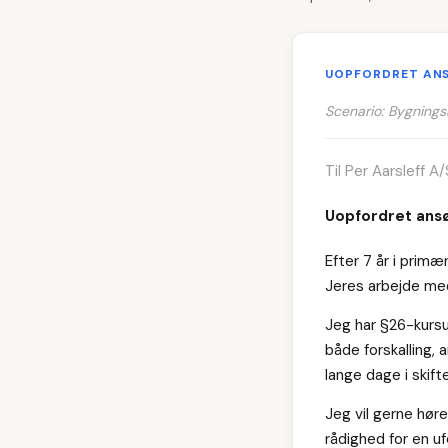
UOPFORDRET AN
Scenario: Bygning
Til Per Aarsleff A
Uopfordret ansø
Efter 7 år i prim
Jeres arbejde med
Jeg har §26-kursu
både forskalling, 
lange dage i skif
Jeg vil gerne hør
rådighed for en uf