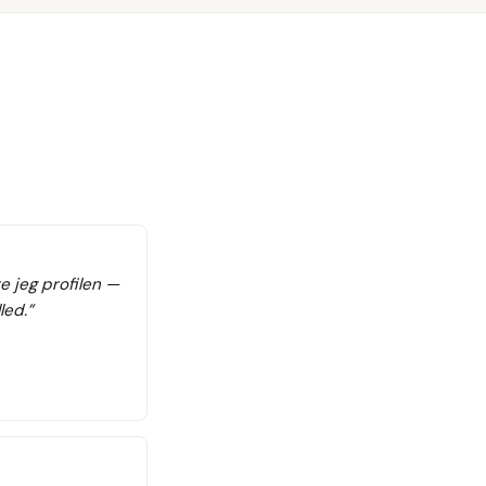
e jeg profilen —
led.
”