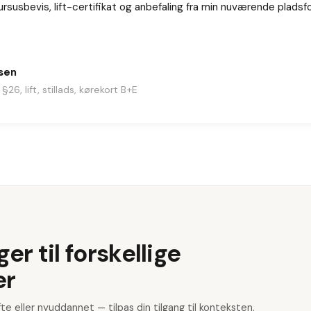
susbevis, lift-certifikat og anbefaling fra min nuværende pladsf
sen
§26, lift, stillads, kørekort B+E
r til forskellige
er
fte eller nyuddannet — tilpas din tilgang til konteksten.