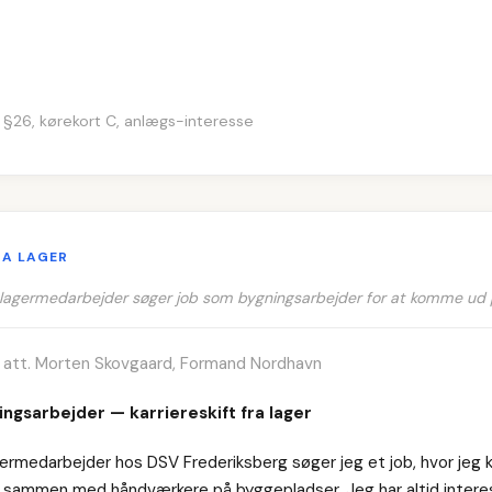
 §26, kørekort C, anlægs-interesse
RA LAGER
e lagermedarbejder søger job som bygningsarbejder for at komme ud
· att. Morten Skovgaard, Formand Nordhavn
ngsarbejder — karriereskift fra lager
germedarbejder hos DSV Frederiksberg søger jeg et job, hvor jeg
r sammen med håndværkere på byggepladser. Jeg har altid intere