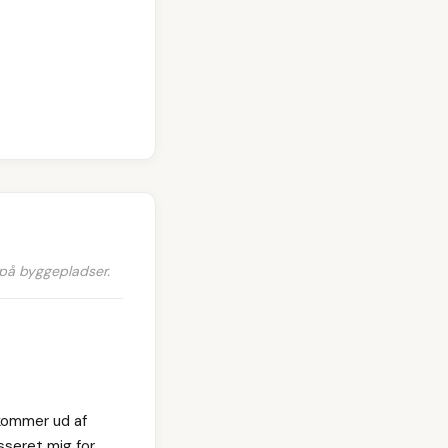
 på byggepladser.
 kommer ud af
sseret mig for