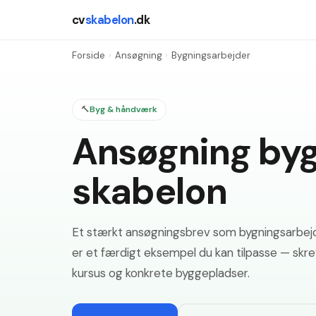
cv
skabelon
.dk
Forside
›
Ansøgning
›
Bygningsarbejder
🔨
Byg & håndværk
Ansøgning by
skabelon
Et stærkt ansøgningsbrev som bygningsarbejder
er et færdigt eksempel du kan tilpasse — skr
kursus og konkrete byggepladser.