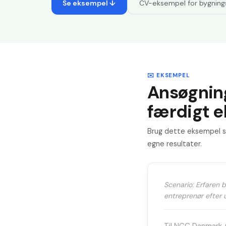
Se eksempel ↓
CV-eksempel for
bygning
✉️ EKSEMPEL
Ansøgnin
færdigt 
Brug dette eksempel so
egne resultater.
Scenario: Erfaren 
entreprenør efter 
Til NCC Danmark A