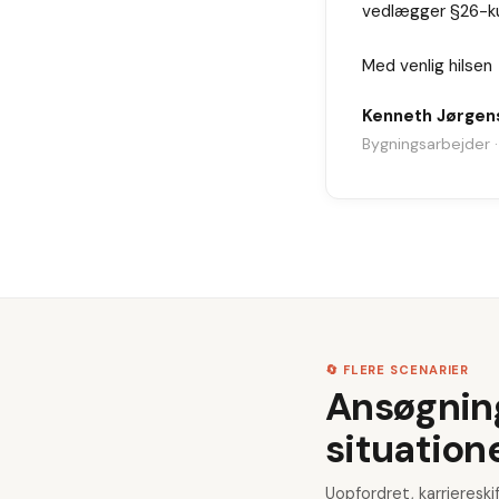
vedlægger §26-kur
Med venlig hilsen
Kenneth Jørgen
Bygningsarbejder · 
🔄 FLERE SCENARIER
Ansøgninge
situation
Uopfordret, karriereski