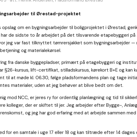
ingsarbejder til Ørestad-projektet
s opslag om en bygningsarbejder til boligprojektet i Ørestad, gen
g har de sidste to år arbejdet på det tilsvarende etapebyggeri p
hvor jeg var fast tilknyttet tømrersjakket som bygningsarbejder —
sbetjening og materialekørsel.
aring fra danske byggepladser, primært på etagebyggeri og institu
 §26-kursus, lift-certifikat, stilladskursus, kørekort B+E og kan 
t til at møde kl. 06.30, følge pladsformandens plan og tage initia
entes materialer, uden at jeg behøver at blive bedt om det.
ig mod NCC, er jeres ry for ordentlig planlægning og tid til sikke
gere kolleger, der er skiftet til jer. Jeg arbejder efter Bygge-, Anl
erenskomst, og jeg har god erfaring med at arbejde sammen med
hed for en samtale i uge 17 eller 18 og kan tiltræde efter 14 dages