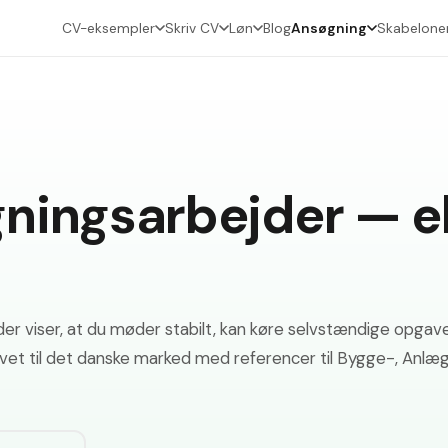
CV-eksempler
Skriv CV
Løn
Blog
Ansøgning
Skabelone
gningsarbejder — 
 viser, at du møder stabilt, kan køre selvstændige opgaver
evet til det danske marked med referencer til Bygge-, Anl