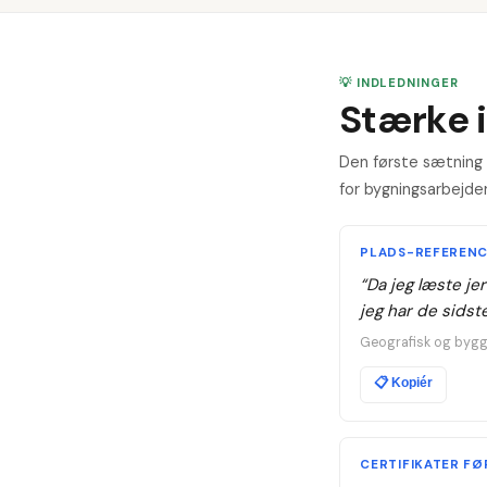
💡 INDLEDNINGER
Stærke 
Den første sætning a
for bygningsarbejder-
PLADS-REFEREN
“
Da jeg læste je
jeg har de sidst
Geografisk og bygg
📋
Kopiér
CERTIFIKATER FØ