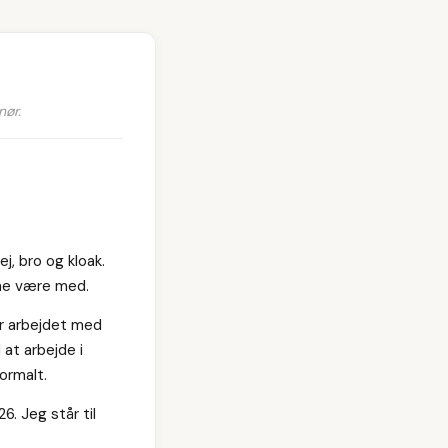
nør.
j, bro og kloak.
rne være med.
ar arbejdet med
 at arbejde i
ormalt.
. Jeg står til