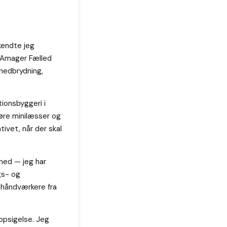
kendte jeg
å Amager Fælled
 nedbrydning,
tionsbyggeri i
køre minilæsser og
tivet, når der skal
rhed — jeg har
ægs- og
 håndværkere fra
 opsigelse. Jeg