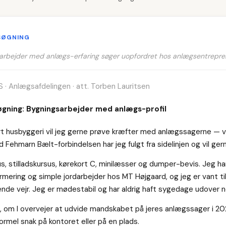
SØGNING
sarbejder med anlægs-erfaring søger uopfordret hos anlægsentrepre
/S · Anlægsafdelingen · att. Torben Lauritsen
gning: Bygningsarbejder med anlægs-profil
ært husbyggeri vil jeg gerne prøve kræfter med anlægssagerne — ve
 Fehmarn Bælt-forbindelsen har jeg fulgt fra sidelinjen og vil ge
s, stilladskursus, kørekort C, minilæsser og dumper-bevis. Jeg h
armering og simple jordarbejder hos MT Højgaard, og jeg er vant til
tende vejr. Jeg er mødestabil og har aldrig haft sygedage udover n
e, om I overvejer at udvide mandskabet på jeres anlægssager i 2026
ormel snak på kontoret eller på en plads.