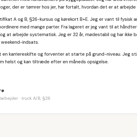
oger, der er tømrer hos jer, har fortalt, hvordan det er at arbejde 
ifikat A og B, §26-kursus og kørekort B+E. Jeg er vant til fysisk ar
ordinere med mange parter. Fra lageret er jeg vant til at håndte
 og at arbejde systematisk. Jeg er 32 år, mødestabil og har ikke b
r weekend-indsats.
en karriereskifte og forventer at starte på grund-niveau. Jeg står
m helst og kan tiltræde efter en måneds opsigelse.
re
arbejder · truck A/B, §26