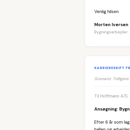
Venlig hilsen
Morten Iversen
Bygningsarbejder ·
KARRIERESKIFT F
Scenario: Tidliger
Til Hoffmann A/S 
Ansøgning: Bygni
Efter 6 år som la
hallen og arbejde