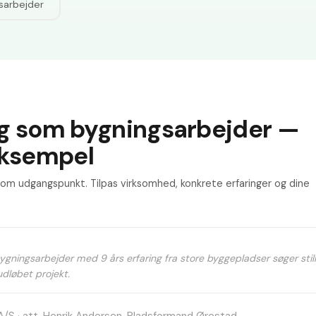
sarbejder
g som bygningsarbejder —
eksempel
m udgangspunkt. Tilpas virksomhed, konkrete erfaringer og dine
bygningsarbejder med 9 års erfaring fra store byggepladser søger stil
udløbet projekt.
/S · att. Henrik Andersen, Pladsformand Ørestad