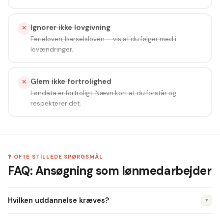
Ignorer ikke lovgivning
✕
Ferieloven, barselsloven — vis at du følger med i
lovændringer.
Glem ikke fortrolighed
✕
Løndata er fortroligt. Nævn kort at du forstår og
respekterer det.
❓ OFTE STILLEDE SPØRGSMÅL
FAQ: Ansøgning som lønmedarbejder
Hvilken uddannelse kræves?
▼
Kontoruddannelse med lønspeciale, merkonom eller AMU-