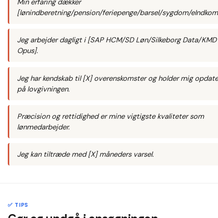
Min erfaring dækker
[lønindberetning/pension/feriepenge/barsel/sygdom/eIndkoms
Jeg arbejder dagligt i [SAP HCM/SD Løn/Silkeborg Data/KMD
Opus].
Jeg har kendskab til [X] overenskomster og holder mig opdate
på lovgivningen.
Præcision og rettidighed er mine vigtigste kvaliteter som
lønmedarbejder.
Jeg kan tiltræde med [X] måneders varsel.
✅ TIPS