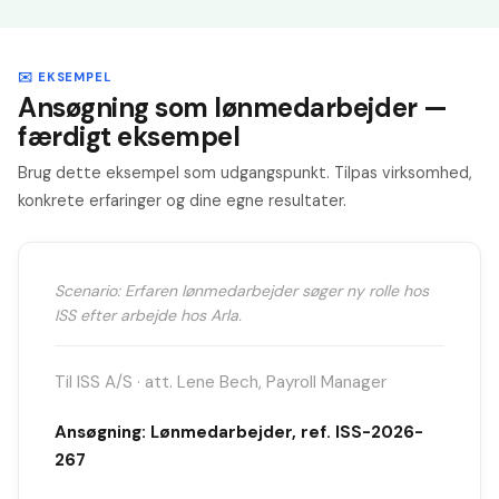
✉️ EKSEMPEL
Ansøgning som lønmedarbejder —
færdigt eksempel
Brug dette eksempel som udgangspunkt. Tilpas virksomhed,
konkrete erfaringer og dine egne resultater.
Scenario: Erfaren lønmedarbejder søger ny rolle hos
ISS efter arbejde hos Arla.
Til ISS A/S · att. Lene Bech, Payroll Manager
Ansøgning: Lønmedarbejder, ref. ISS-2026-
267