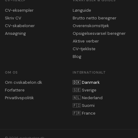
CV-HJÆLP
VÆRKTØJER & GUIDES
CV-eksempler
Lønguide
Skriv CV
Brutto netto beregner
CV-skabeloner
Overenskomsttjek
Ansøgning
Opsigelsesvarsel beregner
Aktive verber
CV-tjekliste
Blog
OM OS
INTERNATIONALT
Om cvskabelon.dk
🇩🇰
Danmark
Forfattere
🇸🇪
Sverige
Privatlivspolitik
🇳🇱
Nederland
🇫🇮
Suomi
🇫🇷
France