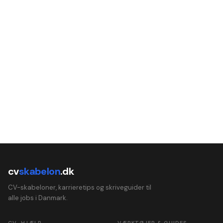
cv
skabelon
.dk
CV-skabeloner, karrieretips og skriveguider til
alle jobs i Danmark.