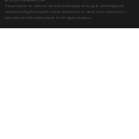
© 2026 cvskabelon.dk
Visse tekster er (delvist) skrevet med hjælp af AI og er efterfølgende
redaktionelt gennemgået. Vores eksempler er tænkt som inspiration —
tjek altid at indholdet passer til din egen situation.