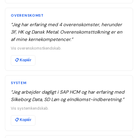
OVERENSKOMST
“
Jeg har erfaring med 4 overenskomster, herunder
3F, HK og Dansk Metal. Overenskomsttolkning er en
af mine kernekompetencer.
”
Vis overenskomstkendskab.
📋
Kopiér
SYSTEM
“
Jeg arbejder dagligt i SAP HCM og har erfaring med
Silkeborg Data, SD Løn og eIndkomst-indberetning.
”
Vis systemkendskab.
📋
Kopiér