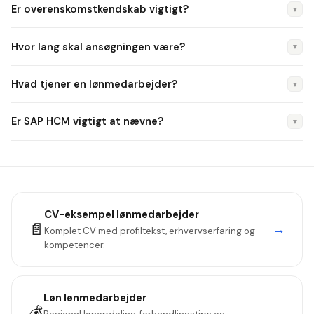
Er overenskomstkendskab vigtigt?
▼
kurser i lønberegning er de mest almindelige. Erfaring vejer
tungt.
Ja, især for virksomheder med timelønnede. 3F, HK og Dansk
Hvor lang skal ansøgningen være?
▼
Metal er de mest udbredte.
Max én A4-side. 250–350 ord. Fokuser på præcision,
Hvad tjener en lønmedarbejder?
▼
systemer og overenskomster.
Typisk 30.000–38.000 kr./måned afhængigt af erfaring og
Er SAP HCM vigtigt at nævne?
▼
virksomhedsstørrelse.
Ja — SAP HCM er det mest udbredte lønsystem i store
danske virksomheder. SD Løn er standard i det offentlige.
CV-eksempel
lønmedarbejder
📄
→
Komplet CV med profiltekst, erhvervserfaring og
kompetencer.
Løn
lønmedarbejder
💰
→