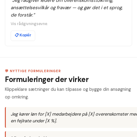
“
Jeg rådgiver ledere om overenskomsttolkning,
ansættelsesvilkår og fravær — og gør det i et sprog,
de forstår.
”
Vis rådgivningsevne.
📋
Kopiér
💬 NYTTIGE FORMULERINGER
Formuleringer der virker
Klippeklare sætninger du kan tilpasse og bygge din ansøgning
op omkring.
Jeg kører løn for [X] medarbejdere på [X] overenskomster me
en fejlrate under [X %].