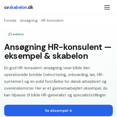
cv
skabelon
.dk
Forside
›
Ansøgning
›
HR-konsulent
📋
Ledelse
Ansøgning HR-konsulent —
eksempel & skabelon
En god HR-konsulent-ansøgning viser både den
operationelle bredde (rekruttering, onboarding, løn, HR-
systemer) og en solid forståelse for dansk arbejdsret og
overenskomster. Her er et gennemarbejdet eksempel, du
kan tilpasse til både HR-generalist og specialiststillinger.
Se eksempel ↓