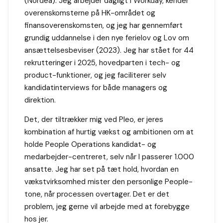
(Nordea). Jeg arbejder dagligt i Workday, kender
overenskomsterne på HK-området og
finansoverenskomsten, og jeg har gennemført
grundig uddannelse i den nye ferielov og Lov om
ansættelsesbeviser (2023). Jeg har stået for 44
rekrutteringer i 2025, hovedparten i tech- og
product-funktioner, og jeg faciliterer selv
kandidatinterviews for både managers og
direktion.
Det, der tiltrækker mig ved Pleo, er jeres
kombination af hurtig vækst og ambitionen om at
holde People Operations kandidat- og
medarbejder-centreret, selv når I passerer 1.000
ansatte. Jeg har set på tæt hold, hvordan en
vækstvirksomhed mister den personlige People-
tone, når processen overtager. Det er det
problem, jeg gerne vil arbejde med at forebygge
hos jer.