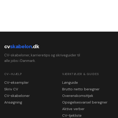
cv
skabelon
.dk
CV-skabeloner, karrieretips og skriveguider til
alle jobs i Danmark.
CV-HJÆLP
VÆRKTØJER & GUIDES
CV-eksempler
Lønguide
Skriv CV
Brutto netto beregner
CV-skabeloner
Overenskomsttjek
Ansøgning
Opsigelsesvarsel beregner
Aktive verber
CV-tjekliste