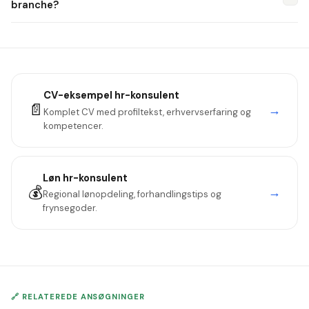
branche?
lederudviklingsroller, mindre relevante i rene HR-operations-
Som en styrke. "Efter 7 år i fintech kender jeg branchens
stillinger.
rekrutteringsudfordringer — særligt konkurrencen om
produktudviklere". Dybde slår bredde i HR-roller.
CV-eksempel
hr-konsulent
📄
→
Komplet CV med profiltekst, erhvervserfaring og
kompetencer.
Løn
hr-konsulent
💰
→
Regional lønopdeling, forhandlingstips og
frynsegoder.
🔗 RELATEREDE ANSØGNINGER