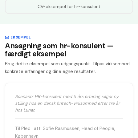
CV-eksempel for
hr-konsulent
✉️ EKSEMPEL
Ansøgning som hr-konsulent —
færdigt eksempel
Brug dette eksempel som udgangspunkt. Tilpas virksomhed,
konkrete erfaringer og dine egne resultater.
Scenario: HR-konsulent med 5 års erfaring søger ny
stilling hos en dansk fintech-virksomhed efter tre år
hos Lunar.
Til Pleo · att. Sofie Rasmussen, Head of People,
København