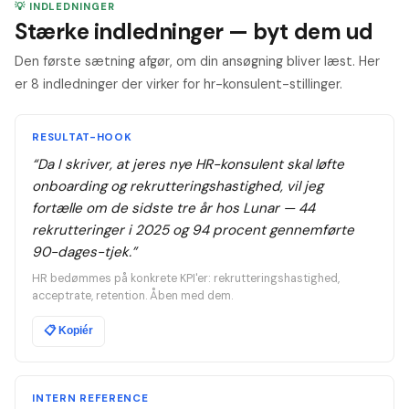
💡 INDLEDNINGER
Stærke indledninger — byt dem ud
Den første sætning afgør, om din ansøgning bliver læst. Her
er 8 indledninger der virker for hr-konsulent-stillinger.
RESULTAT-HOOK
“
Da I skriver, at jeres nye HR-konsulent skal løfte
onboarding og rekrutteringshastighed, vil jeg
fortælle om de sidste tre år hos Lunar — 44
rekrutteringer i 2025 og 94 procent gennemførte
90-dages-tjek.
”
HR bedømmes på konkrete KPI'er: rekrutteringshastighed,
acceptrate, retention. Åben med dem.
📋
Kopiér
INTERN REFERENCE