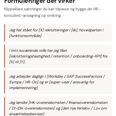
Formuleringer der virker
Klippeklare sætninger du kan tilpasse og bygge din HR-
konsulent-ansøgning op omkring.
Jeg har stået for [X] rekrutteringer i [år], hovedparten i
[funktionsområde].
I min nuværende rolle har jeg fået
[rekrutteringshastighed / retention / onboarding-KPI] fra
[X] til [Y].
Jeg arbejder dagligt i [Workday / SAP SuccessFactors /
Sympa / HR-On] og er [super-user / ansvarlig for
implementering].
Jeg kender [HK-overenskomsten / finansoverenskomsten
/ DI-IDA-overenskomsten] og [den nye ferielov / Lov om
ansættelsesbeviser].