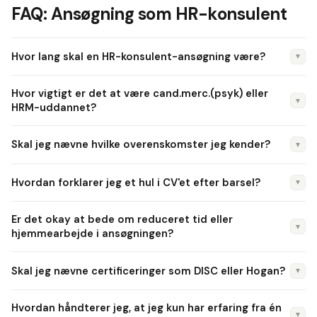
FAQ: Ansøgning som HR-konsulent
Hvor lang skal en HR-konsulent-ansøgning være?
▼
Max én A4-side, typisk 300–400 ord. HR-teams læser
Hvor vigtigt er det at være cand.merc.(psyk) eller
mange ansøgninger og ved præcis, hvad de leder efter. Vær
▼
HRM-uddannet?
konkret om systemkendskab og KPI'er.
I store danske HR-afdelinger: vigtigt. I scale-ups og
Skal jeg nævne hvilke overenskomster jeg kender?
▼
mellemstore: mindre vigtigt, hvis du har relevant erfaring.
HD(O) eller Akademiuddannelsen i Ledelse er gode
Ja, altid. HK, finans, industri, akademiker-overenskomsten.
Hvordan forklarer jeg et hul i CV'et efter barsel?
▼
alternativer.
Det viser, at du kan træde ind og svare line managers uden
oplæring.
Direkte og kort. "Efter 13 måneders barsel søger jeg tilbage til
Er det okay at bede om reduceret tid eller
HR-arbejdet". Danske arbejdsgivere forstår og forventer
▼
hjemmearbejde i ansøgningen?
barselshuller.
Ja, hvis det er reelle krav for dig. Vær direkte om ønsket
Skal jeg nævne certificeringer som DISC eller Hogan?
▼
antal timer og fleksibilitet — det er bedre end at komme til
samtale og finde ud af mismatch.
Ja, hvis de er relevante for stillingen. Adfærdstest-
Hvordan håndterer jeg, at jeg kun har erfaring fra én
certifikater er relevante i rekrutterings- og
▼