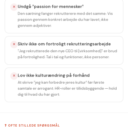
Undgå "passion for mennesker"
✕
Den sætning fanger rekrutterere med det samme. Vis
passion gennem konkret arbejde du har lavet, ikke
gennem adjektiver.
Skriv ikke om fortroligt rekrutteringsarbejde
✕
"Jeg rekrutterede den nye CEO til [virksomhed]" er brud
på fortrolighed. Tal i tal og funktioner, ikke personer.
Lov ikke kulturændring på forhånd
✕
At skrive "jeg kan forbedre jeres kultur" før første
samtale er arrogant. HR-roller er tillidsbyggende — hold
dig til hvad du har gjort.
❓ OFTE STILLEDE SPØRGSMÅL