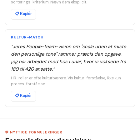
sorterings-kriterium. Nævn dem eksplicit.
📋
Kopiér
KULTUR-MATCH
“
Jeres People-team-vision om "scale uden at miste
den personlige tone" rammer præcis den opgave,
jeg har arbejdet med hos Lunar, hvor vi voksede fra
180 til 420 ansatte.
”
HR-roller er ofte kulturbærere. Vis kultur-forståelse, ikke kun
proces-forståelse.
📋
Kopiér
💬 NYTTIGE FORMULERINGER