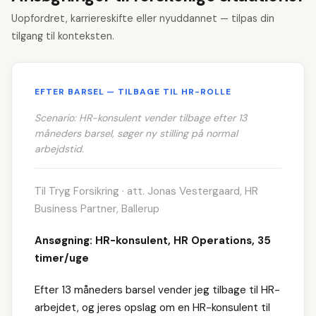
Uopfordret, karriereskifte eller nyuddannet — tilpas din
tilgang til konteksten.
EFTER BARSEL — TILBAGE TIL HR-ROLLE
Scenario: HR-konsulent vender tilbage efter 13
måneders barsel, søger ny stilling på normal
arbejdstid.
Til Tryg Forsikring · att. Jonas Vestergaard, HR
Business Partner, Ballerup
Ansøgning: HR-konsulent, HR Operations, 35
timer/uge
Efter 13 måneders barsel vender jeg tilbage til HR-
arbejdet, og jeres opslag om en HR-konsulent til