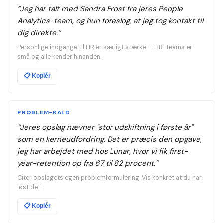
“
Jeg har talt med Sandra Frost fra jeres People
Analytics-team, og hun foreslog, at jeg tog kontakt til
dig direkte.
”
Personlige indgange til HR er særligt stærke — HR-teams er
små og alle kender hinanden.
📋
Kopiér
PROBLEM-KALD
“
Jeres opslag nævner "stor udskiftning i første år"
som en kerneudfordring. Det er præcis den opgave,
jeg har arbejdet med hos Lunar, hvor vi fik first-
year-retention op fra 67 til 82 procent.
”
Citer opslagets egen problemformulering. Vis konkret at du har
løst det.
📋
Kopiér