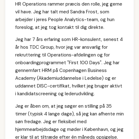
HR Operations rammer præcis den rolle, jeg gerne
vil have. Jeg har talt med Sandra Frost, som
arbejder i jeres People Analytics-team, og hun
foreslog, at jeg tog kontakt til dig direkte.
Jeg har 7 års erfaring som HR-konsulent, senest 4
år hos TDC Group, hvor jeg var ansvarlig for
rekruttering til Operations-afdelingen og for
onboardingprogrammet "First 100 Days". Jeg har
gennemført HRM på Copenhagen Business
Academy (Akademiuddannelse i Ledelse) og er
uddannet DISC-certifikat, hvilket jeg bruger aktivt
i kandidatscreening og lederudvikling.
Jeg er åben om, at jeg søger en stilling på 35
timer (typisk 4 lange dage), så jeg kan afhente min
søn fredage. Jeg er fleksibel med
hjemmearbejdsdage og møder i København, og jeg
er klar til at tiltræde efter én måneds opsigelse.