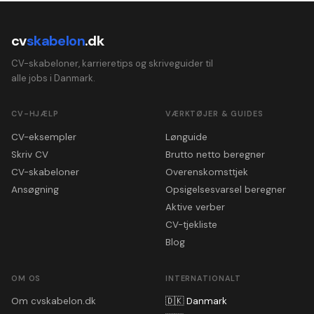
cv
skabelon
.dk
CV-skabeloner, karrieretips og skriveguider til
alle jobs i Danmark.
CV-HJÆLP
VÆRKTØJER & GUIDES
CV-eksempler
Lønguide
Skriv CV
Brutto netto beregner
CV-skabeloner
Overenskomsttjek
Ansøgning
Opsigelsesvarsel beregner
Aktive verber
CV-tjekliste
Blog
OM OS
INTERNATIONALT
Om cvskabelon.dk
🇩🇰
Danmark