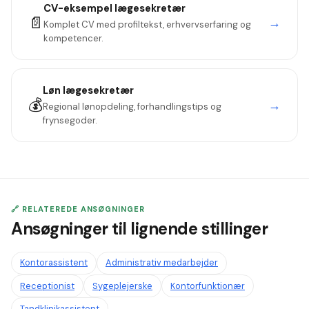
CV-eksempel
lægesekretær
📄
→
Komplet CV med profiltekst, erhvervserfaring og
kompetencer.
Løn
lægesekretær
💰
→
Regional lønopdeling, forhandlingstips og
frynsegoder.
🔗 RELATEREDE ANSØGNINGER
Ansøgninger til lignende stillinger
Kontorassistent
Administrativ medarbejder
Receptionist
Sygeplejerske
Kontorfunktionær
Tandklinikassistent