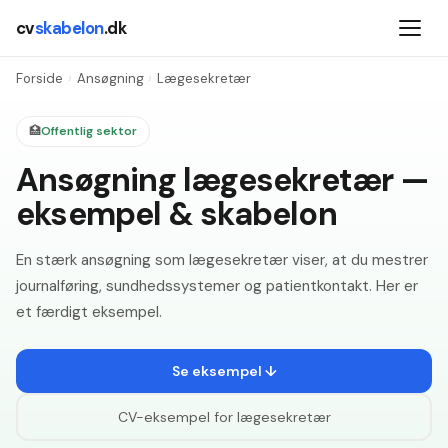
cv
skabelon
.dk
Forside
›
Ansøgning
›
Lægesekretær
🏥
Offentlig sektor
Ansøgning lægesekretær —
eksempel & skabelon
En stærk ansøgning som lægesekretær viser, at du mestrer
journalføring, sundhedssystemer og patientkontakt. Her er
et færdigt eksempel.
Se eksempel ↓
CV-eksempel for
lægesekretær