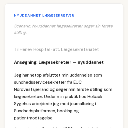
NYUDDANNET LÆGESEKRETÆR
Scenario: Nyuddannet lægesekretær søger sin første
stilling.
Til Herlev Hospital · att. Lægesekretariatet
Ansøgning: Lægesekretær — nyuddannet
Jeg har netop afsluttet min uddannelse som
sundhedsservicesekretær fra EUC
Nordvestsjælland og søger min første stilling som
lægesekretær. Under min praktik hos Holbæk
Sygehus arbejdede jeg med journalføring i
Sundhedsplatformen, booking og
patientmodtagelse.