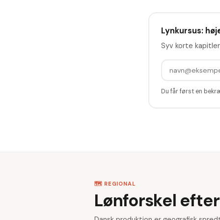
Lynkursus: høje
Syv korte kapitler
Du får først en bekr
🗺️ REGIONAL
Lønforskel efter
Dansk produktion er geografisk spredt