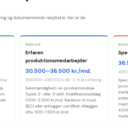
ring og dokumenterede resultater. Her er de
MEDIOR
SENI
Erfaren
Spec
produktionsmedarbejder
36.
30.500–36.500 kr./md.
438.
ring
366.000–438.000 kr./år
·
2–6 års erfaring
Speci
proce
ge,
Selvstændighed i en produktionslinje.
steri
nt.
Typisk 2- eller 3-skift. Kvalifikationstillæg
embal
iode
1.000–2.500 kr./md. Kørekort til truck
mast
(B,C) eller anhugger-certifikat tillægges
4.00
ofte 500–1.500 kr./md.
meda