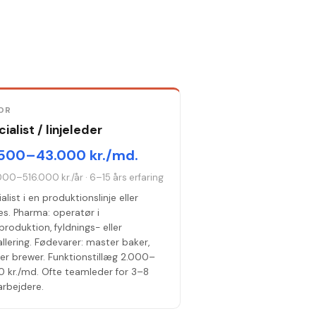
OR
ialist / linjeleder
500–43.000 kr./md.
000–516.000 kr./år
·
6–15 års erfaring
alist i en produktionslinje eller
s. Pharma: operatør i
lproduktion, fyldnings- eller
lering. Fødevarer: master baker,
er brewer. Funktionstillæg 2.000–
0 kr./md. Ofte teamleder for 3–8
rbejdere.