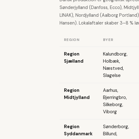
Sønderjylland (Danfoss, Ecco), Midtjy
LINAK), Nordjylland (Aalborg Portland
Hansen). Lokalaftaler skaber 3–8 % l
REGION
BYER
Region
Kalundborg,
Sjælland
Holbæk,
Næstved,
Slagelse
Region
Aarhus,
Midtjylland
Bjerringbro,
Silkeborg,
Viborg
Region
Sønderborg,
Syddanmark
Billund,