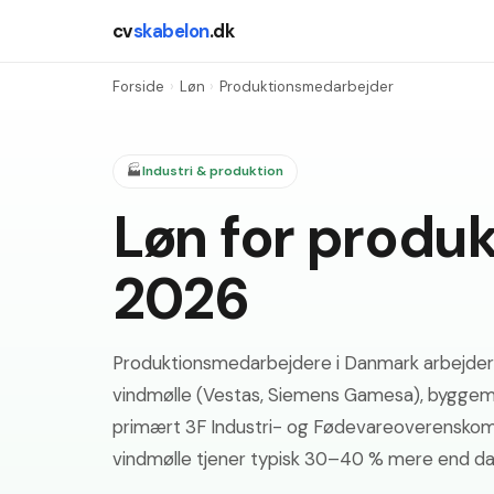
cv
skabelon
.dk
Forside
›
Løn
›
Produktionsmedarbejder
🏭
Industri & produktion
Løn for produ
2026
Produktionsmedarbejdere i Danmark arbejder i 
vindmølle (Vestas, Siemens Gamesa), byggemat
primært 3F Industri- og Fødevareoverenskomst
vindmølle tjener typisk 30–40 % mere end da