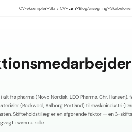
CV-eksempler
Skriv CV
Løn
Blog
Ansøgning
Skabeloner
ktionsmedarbejder
alt fra pharma (Novo Nordisk, LEO Pharma, Chr. Hansen), fød
erialer (Rockwool, Aalborg Portland) til maskinindustri (Da
en. Skifteholdstillæg er en afgørende faktor — en 3-skift
gvagt i samme rolle.