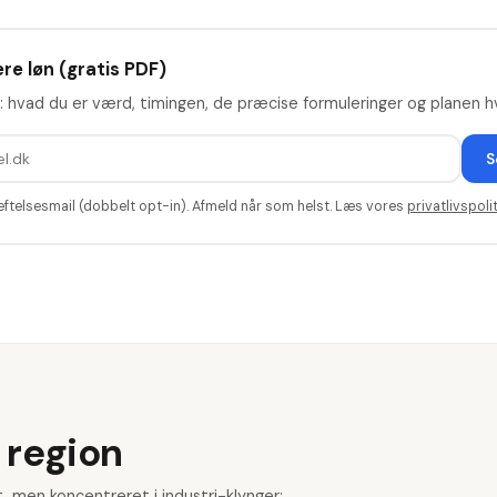
re løn (gratis PDF)
: hvad du er værd, timingen, de præcise formuleringer og planen hv
S
æftelsesmail (dobbelt opt-in). Afmeld når som helst. Læs vores
privatlivspolit
 region
, men koncentreret i industri-klynger: