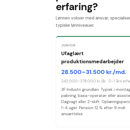
erfaring?
Lønnen vokser med ansvar, specialise
typiske lønniveauer.
JUNIOR
Ufaglært
produktionsmedarbejder
28.500–31.500 kr./md.
342.000–378.000 kr./år
·
0–1 års erfa
3F Industri grundløn. Typisk i monta
pakning, basis-operatør eller assiste
Dagvagt eller 2-skift. Oplæringsper
1–4 uger. Pension 12 % efter 9 mdr.
ansættelse.