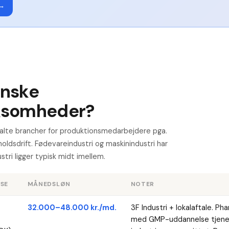
 →
anske
rksomheder?
alte brancher for produktionsmedarbejdere pga.
tholdsdrift. Fødevareindustri og maskinindustri har
tri ligger typisk midt imellem.
SE
MÅNEDSLØN
NOTER
32.000–48.000 kr./md.
3F Industri + lokalaftale. 
med GMP-uddannelse tjener