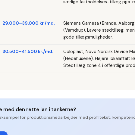
særlige fastholdelses-tillæg pga. r
29.000–39.000 kr./md.
Siemens Gamesa (Brande, Aalborg)
(Vamdrup). Lavere stedtillæg, men 
gode tillægsmuligheder.
30.500–41.500 kr./md.
Coloplast, Novo Nordisk Device Man
(Hedehusene). Højere lokalaftalt l
Stedtillæg zone 4 i offentlige pro
ge med den rette løn i tankerne?
eksempel for
produktionsmedarbejder
med profiltekst, kompetenc