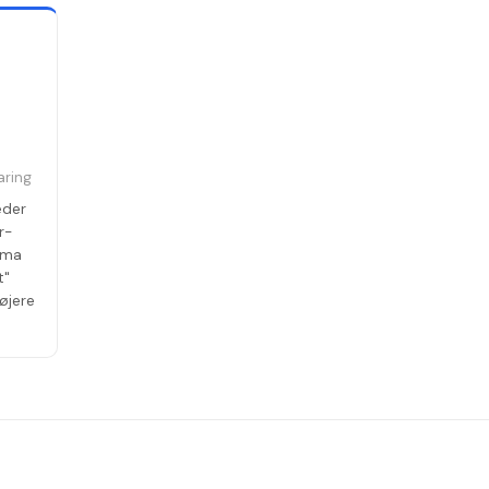
aring
eder
r-
arma
t"
øjere