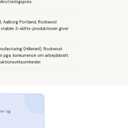
ekrutteringspres.
, Aalborg Portland, Rockwool
stabile 3-skifts-produktioner giver
ufacturing (Hillerød), Rockwool
øn pga. konkurrence om arbejdskraft.
duktionsvirksomheder.
er og