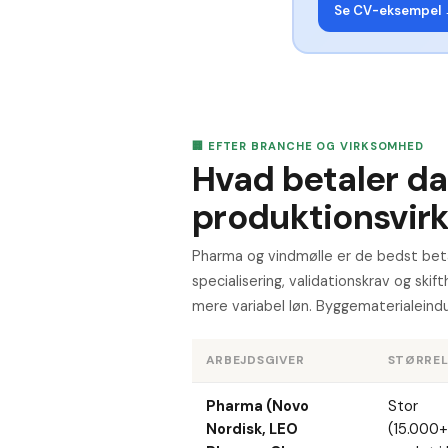
Se CV-eksempel
🏢 EFTER BRANCHE OG VIRKSOMHED
Hvad betaler d
produktionsvi
Pharma og vindmølle er de bedst bet
specialisering, validationskrav og skif
mere variabel løn. Byggematerialeindus
ARBEJDSGIVER
STØRREL
Pharma (Novo
Stor
Nordisk, LEO
(15.000+