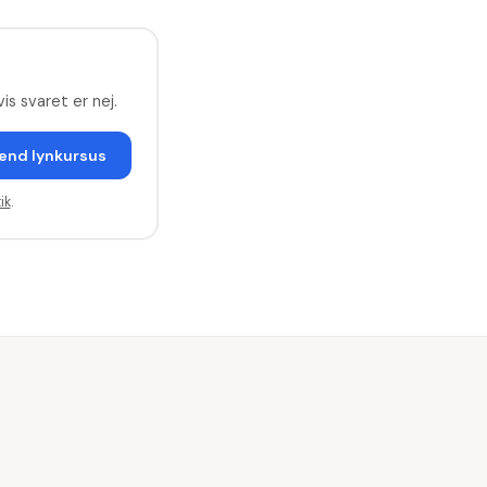
is svaret er nej.
end lynkursus
ik
.