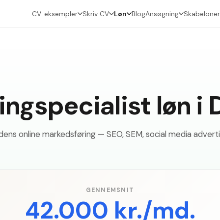
CV-eksempler
Skriv CV
Løn
Blog
Ansøgning
Skabeloner
ingspecialist løn 
edens online markedsføring — SEO, SEM, social media advert
GENNEMSNIT
42.000 kr./md.