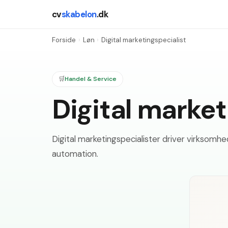
cv
skabelon
.dk
Forside
›
Løn
›
Digital marketingspecialist
🛒
Handel & Service
Digital market
Digital marketingspecialister driver virksomh
automation.