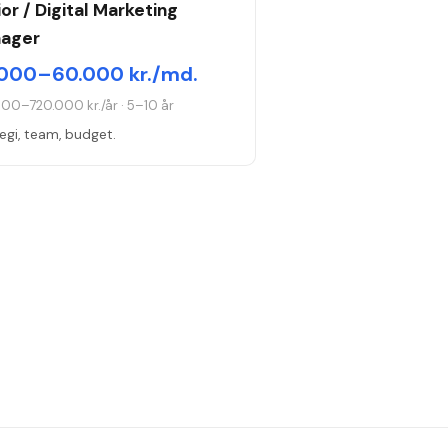
or / Digital Marketing
ager
000–60.000 kr./md.
000–720.000 kr./år
·
5–10 år
egi, team, budget.