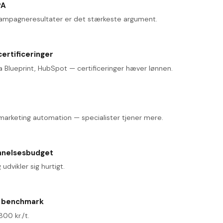
PA
kampagneresultater er det stærkeste argument.
ertificeringer
 Blueprint, HubSpot — certificeringer hæver lønnen.
 marketing automation — specialister tjener mere.
nnelsesbudget
 udvikler sig hurtigt.
m benchmark
00 kr./t.