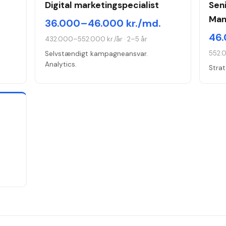
Digital marketingspecialist
Seni
Man
36.000–46.000 kr./md.
46.
432.000–552.000 kr./år
·
2–5 år
552.
Selvstændigt kampagneansvar.
Analytics.
Strat