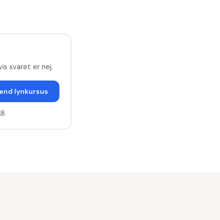
is svaret er nej.
end lynkursus
ik
.