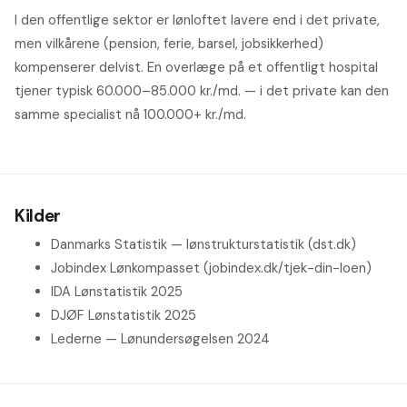
I den offentlige sektor er lønloftet lavere end i det private,
men vilkårene (pension, ferie, barsel, jobsikkerhed)
kompenserer delvist. En overlæge på et offentligt hospital
tjener typisk 60.000–85.000 kr./md. — i det private kan den
samme specialist nå 100.000+ kr./md.
Kilder
Danmarks Statistik — lønstrukturstatistik (dst.dk)
Jobindex Lønkompasset (jobindex.dk/tjek-din-loen)
IDA Lønstatistik 2025
DJØF Lønstatistik 2025
Lederne — Lønundersøgelsen 2024