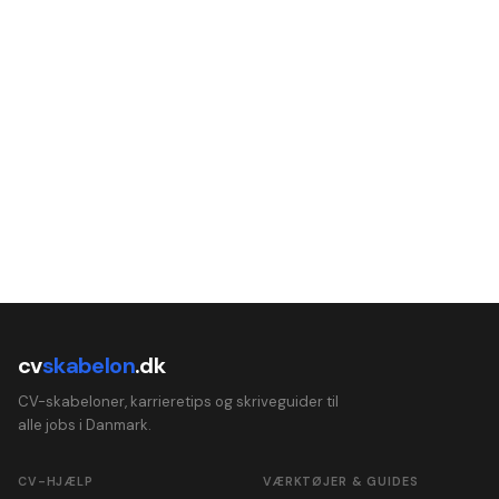
cv
skabelon
.dk
CV-skabeloner, karrieretips og skriveguider til
alle jobs i Danmark.
CV-HJÆLP
VÆRKTØJER & GUIDES