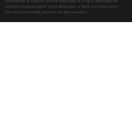
Visse tekster er (delvist) skrevet med hjælp af AI og er efterfølgende
redaktionelt gennemgået. Vores eksempler er tænkt som inspiration —
tjek altid at indholdet passer til din egen situation.