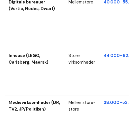
Digitale bureauer
Mellemstore
40.000–55.
(Vertic, Nodes, Dwarf)
Inhouse (LEGO,
Store
44.000–62.
Carlsberg, Maersk)
virksomheder
Medievirksomheder (DR,
Mellemstore-
38.000–52.
TV2, JP/Politiken)
store