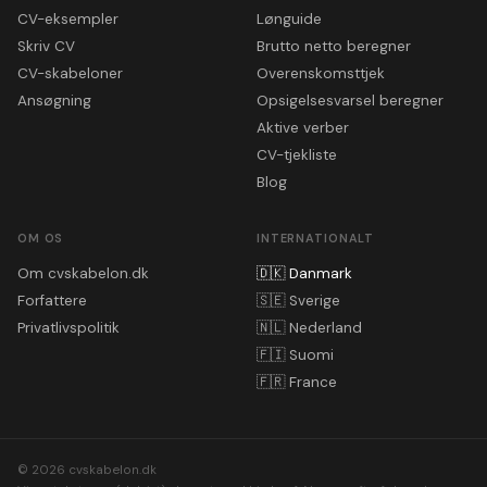
CV-eksempler
Lønguide
Skriv CV
Brutto netto beregner
CV-skabeloner
Overenskomsttjek
Ansøgning
Opsigelsesvarsel beregner
Aktive verber
CV-tjekliste
Blog
OM OS
INTERNATIONALT
Om cvskabelon.dk
🇩🇰
Danmark
Forfattere
🇸🇪
Sverige
Privatlivspolitik
🇳🇱
Nederland
🇫🇮
Suomi
🇫🇷
France
© 2026 cvskabelon.dk