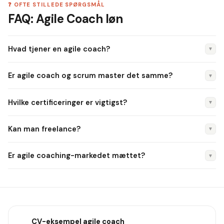
❓ OFTE STILLEDE SPØRGSMÅL
FAQ: Agile Coach løn
Hvad tjener en agile coach?
▼
Medianlønnen er ca. 60.000 kr./md. i 2026. Enterprise
Er agile coach og scrum master det samme?
▼
coaches: 70.000–85.000 kr./md.
Nej. En scrum master faciliterer ét team. En agile coach
Hvilke certificeringer er vigtigst?
▼
arbejder på tværs af teams og coacher ledere og
organisationen.
SAFe SPC, ICAgile Expert, Professional Scrum Master III (PSM
Kan man freelance?
▼
III), ICF ACC/PCC.
Ja. Freelance-rater er 1.000–1.600 kr./t. Markedet er stærkt
Er agile coaching-markedet mættet?
▼
for erfarne coaches.
Nej, men det er mere modent. Enterprise-level coaching og
SAFe-transformation driver stadig efterspørgslen.
CV-eksempel
agile coach