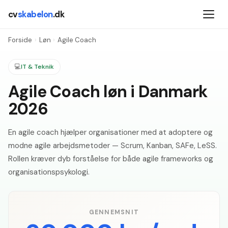
cv
skabelon
.dk
Forside
›
Løn
›
Agile Coach
💻
IT & Teknik
Agile Coach løn i Danmark
2026
En agile coach hjælper organisationer med at adoptere og
modne agile arbejdsmetoder — Scrum, Kanban, SAFe, LeSS.
Rollen kræver dyb forståelse for både agile frameworks og
organisationspsykologi.
GENNEMSNIT