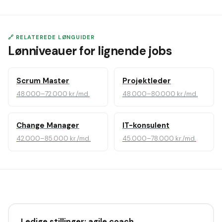
🔗 RELATEREDE LØNGUIDER
Lønniveauer for lignende jobs
Scrum Master
Projektleder
48.000–72.000 kr./md.
48.000–80.000 kr./md.
Change Manager
IT-konsulent
42.000–85.000 kr./md.
45.000–78.000 kr./md.
Ledige stillinger: agile coach