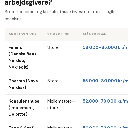
arbejdsgivere?
Store koncerner og konsulenthuse investerer mest i agile
coaching.
ARBEJDSGIVER
STØRRELSE
MÅNEDSLØN
Finans
Store
58.000–85.000 kr./m
(Danske Bank,
Nordea,
Nykredit)
Pharma (Novo
Store
55.000–80.000 kr./m
Nordisk)
Konsulenthuse
Mellemstore–
52.000–78.000 kr./m
(Implement,
store
Deloitte)
Tech & SaaS
Mellemstore
50.000–72.000 kr./m