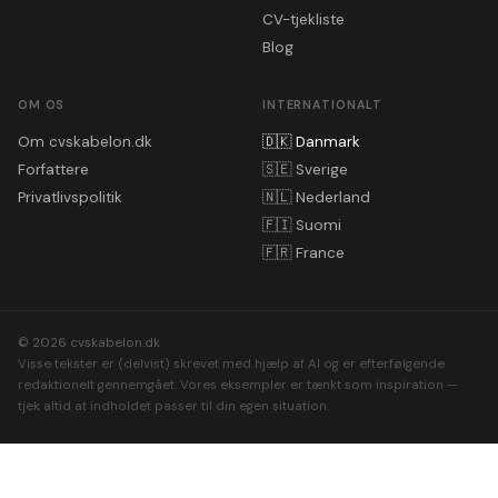
CV-tjekliste
Blog
OM OS
INTERNATIONALT
Om cvskabelon.dk
🇩🇰
Danmark
Forfattere
🇸🇪
Sverige
Privatlivspolitik
🇳🇱
Nederland
🇫🇮
Suomi
🇫🇷
France
© 2026 cvskabelon.dk
Visse tekster er (delvist) skrevet med hjælp af AI og er efterfølgende
redaktionelt gennemgået. Vores eksempler er tænkt som inspiration —
tjek altid at indholdet passer til din egen situation.