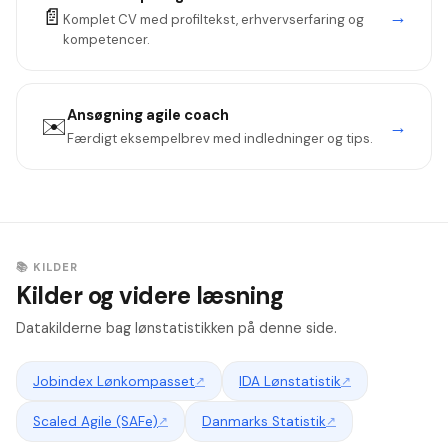
📄
→
Komplet CV med profiltekst, erhvervserfaring og
kompetencer.
Ansøgning
agile coach
✉️
→
Færdigt eksempelbrev med indledninger og tips.
📚 KILDER
Kilder og videre læsning
Datakilderne bag lønstatistikken på denne side.
Jobindex Lønkompasset
↗
IDA Lønstatistik
↗
Scaled Agile (SAFe)
↗
Danmarks Statistik
↗