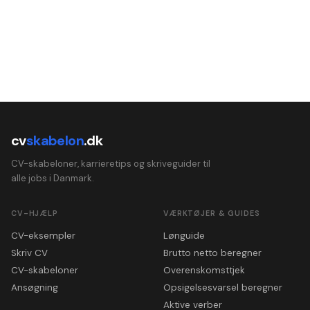
cv
skabelon
.dk
CV-skabeloner, karrieretips og skriveguider til
alle jobs i Danmark.
CV-HJÆLP
VÆRKTØJER & GUIDES
CV-eksempler
Lønguide
Skriv CV
Brutto netto beregner
CV-skabeloner
Overenskomsttjek
Ansøgning
Opsigelsesvarsel beregner
Aktive verber