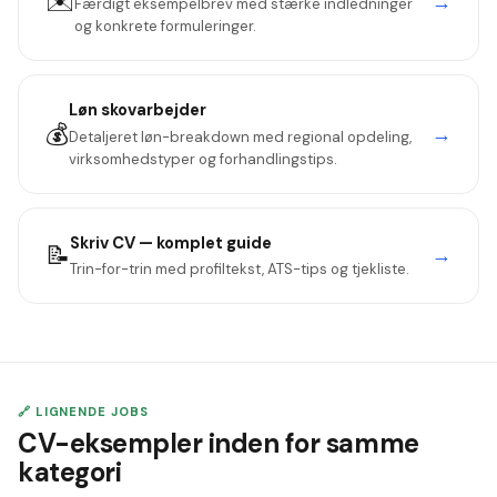
✉️
→
Færdigt eksempelbrev med stærke indledninger
og konkrete formuleringer.
Løn
skovarbejder
💰
→
Detaljeret løn-breakdown med regional opdeling,
virksomhedstyper og forhandlingstips.
Skriv CV — komplet guide
📝
→
Trin-for-trin med profiltekst, ATS-tips og tjekliste.
🔗 LIGNENDE JOBS
CV-eksempler inden for samme
kategori