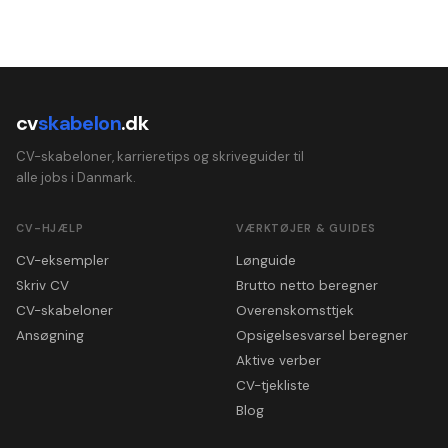
cv
skabelon
.dk
CV-skabeloner, karrieretips og skriveguider til
alle jobs i Danmark.
CV-HJÆLP
VÆRKTØJER & GUIDES
CV-eksempler
Lønguide
Skriv CV
Brutto netto beregner
CV-skabeloner
Overenskomsttjek
Ansøgning
Opsigelsesvarsel beregner
Aktive verber
CV-tjekliste
Blog