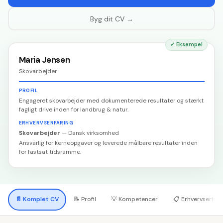
Byg dit CV →
✓
Eksempel
Maria Jensen
Skovarbejder
PROFIL
Engageret skovarbejder med dokumenterede resultater og stærkt
fagligt drive inden for landbrug & natur.
ERHVERVSERFARING
Skovarbejder
—
Dansk virksomhed
Ansvarlig for kerneopgaver og leverede målbare resultater inden
for fastsat tidsramme.
📄
Komplet CV
📝
Profil
💡
Kompetencer
📋
Erhvervserfari