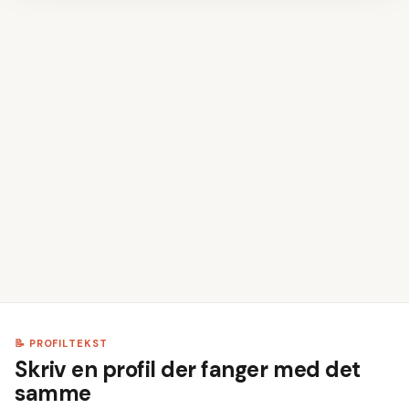
👤
Udfyld navn og kontaktoplysninger
1
📝
Skriv din profiltekst
2
💼
Tilføj erhvervserfaring
3
🎓
Angiv din uddannelse
4
💡
Vælg dine kompetencer
5
📝 PROFILTEKST
Skriv en profil der fanger med det
samme