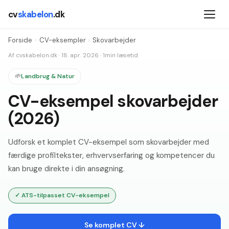
cv
skabelon
.dk
Forside
›
CV-eksempler
›
Skovarbejder
Af
cvskabelon.dk
·
18. apr. 2026
·
1
min læsetid
🌱
Landbrug & Natur
CV-eksempel skovarbejder
(2026)
Udforsk et komplet CV-eksempel som skovarbejder med
færdige profiltekster, erhvervserfaring og kompetencer du
kan bruge direkte i din ansøgning.
✓
ATS-tilpasset CV-eksempel
Se komplet CV ↓