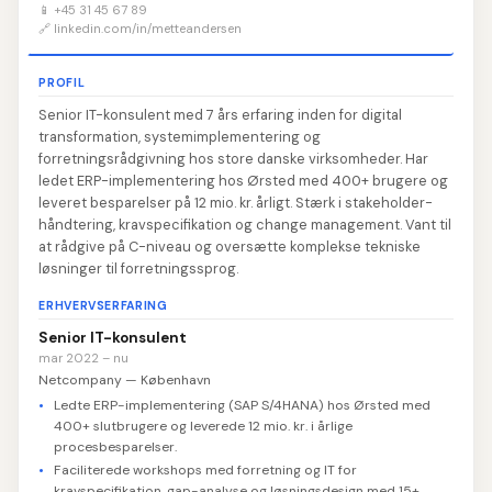
📱 +45 31 45 67 89
🔗 linkedin.com/in/metteandersen
PROFIL
Senior IT-konsulent med 7 års erfaring inden for digital
transformation, systemimplementering og
forretningsrådgivning hos store danske virksomheder. Har
ledet ERP-implementering hos Ørsted med 400+ brugere og
leveret besparelser på 12 mio. kr. årligt. Stærk i stakeholder-
håndtering, kravspecifikation og change management. Vant til
at rådgive på C-niveau og oversætte komplekse tekniske
løsninger til forretningssprog.
ERHVERVSERFARING
Senior IT-konsulent
mar 2022 – nu
Netcompany — København
Ledte ERP-implementering (SAP S/4HANA) hos Ørsted med
400+ slutbrugere og leverede 12 mio. kr. i årlige
procesbesparelser.
Faciliterede workshops med forretning og IT for
kravspecifikation, gap-analyse og løsningsdesign med 15+