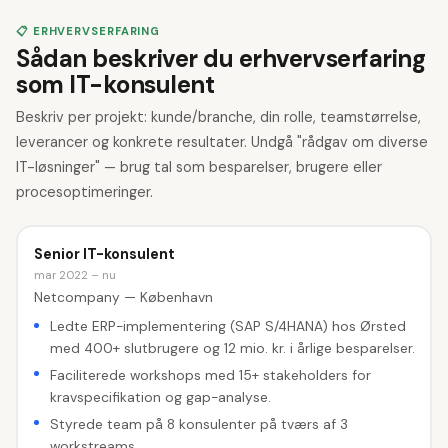
📋 ERHVERVSERFARING
Sådan beskriver du erhvervserfaring
som IT-konsulent
Beskriv per projekt: kunde/branche, din rolle, teamstørrelse,
leverancer og konkrete resultater. Undgå "rådgav om diverse
IT-løsninger" — brug tal som besparelser, brugere eller
procesoptimeringer.
Senior IT-konsulent
mar 2022 – nu
Netcompany — København
Ledte ERP-implementering (SAP S/4HANA) hos Ørsted
med 400+ slutbrugere og 12 mio. kr. i årlige besparelser.
Faciliterede workshops med 15+ stakeholders for
kravspecifikation og gap-analyse.
Styrede team på 8 konsulenter på tværs af 3
workstreams.