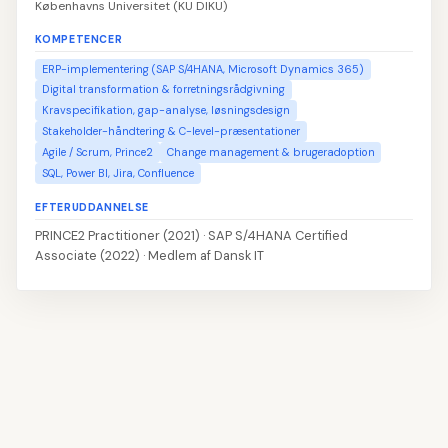
Københavns Universitet (KU DIKU)
KOMPETENCER
ERP-implementering (SAP S/4HANA, Microsoft Dynamics 365)
Digital transformation & forretningsrådgivning
Kravspecifikation, gap-analyse, løsningsdesign
Stakeholder-håndtering & C-level-præsentationer
Agile / Scrum, Prince2
Change management & brugeradoption
SQL, Power BI, Jira, Confluence
EFTERUDDANNELSE
PRINCE2 Practitioner (2021) · SAP S/4HANA Certified
Associate (2022) · Medlem af Dansk IT
👤
Udfyld navn og kontaktoplysninger
1
📝
Skriv din profiltekst
2