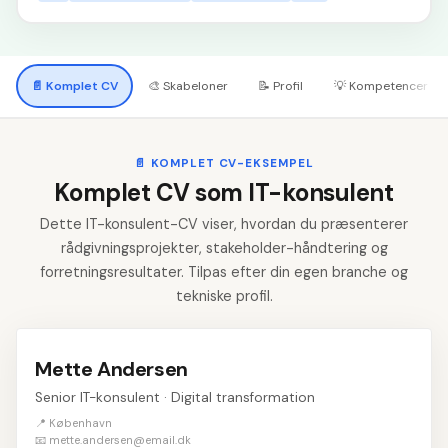
📄
Komplet CV
🎨
Skabeloner
📝
Profil
💡
Kompetencer
📄
KOMPLET CV-EKSEMPEL
Komplet CV som IT-konsulent
Dette IT-konsulent-CV viser, hvordan du præsenterer
rådgivningsprojekter, stakeholder-håndtering og
forretningsresultater. Tilpas efter din egen branche og
tekniske profil.
Mette Andersen
Senior IT-konsulent · Digital transformation
📍 København
📧 mette.andersen@email.dk