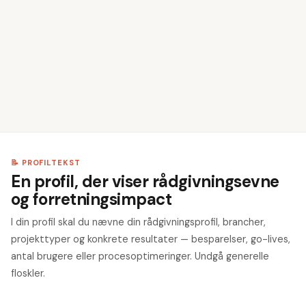
💼
Tilføj erhvervserfaring
3
🎓
Angiv din uddannelse
4
💡
Vælg dine kompetencer
5
📝 PROFILTEKST
En profil, der viser rådgivningsevne
og forretningsimpact
I din profil skal du nævne din rådgivningsprofil, brancher,
projekttyper og konkrete resultater — besparelser, go-lives,
antal brugere eller procesoptimeringer. Undgå generelle
floskler.