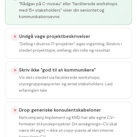
"Rådgav på C-niveau" eller "faciliterede workshops
med 15+ stakeholders" viser din senioritet og
kommunikationsevne.
Undgå vage projektbeskrivelser
✕
"Deltog i diverse IT-projekter" siger ingenting. Beskriv i
stedet projekttype, omfang, din rolle og resultat.
Skriv ikke "god til at kommunikere"
✕
Vis det i stedet via faciliterede workshops,
styregruppeapporter og antal stakeholders. Lad
erfaringen tale.
Drop generiske konsulentskabeloner
✕
Netcompany, Implement og KMD har alle egne CV-
formater til kundeprojekter. Dit ansøgnings-CV skal
være dit eget — ikke et copy-paste af det interne
konsulent-CV.