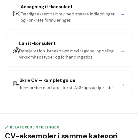
Ansøgning
it-konsulent
✉️
→
Færdigt eksempelbrev med stærke indledninger
og konkrete formuleringer.
Løn
it-konsulent
💰
→
Detaljeret løn-breakdown med regional opdeling,
virksomhedstyper og forhandlingstips.
Skriv CV — komplet guide
📝
→
Trin-for-trin med profiltekst, ATS-tips og tjekliste.
🔗 RELATEREDE STILLINGER
CV-eksempler i samme kategori