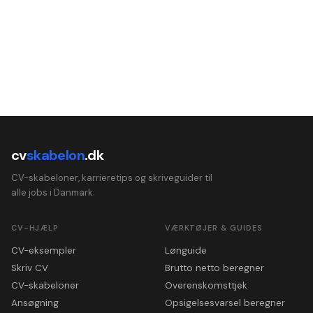
cv
skabelon
.dk
CV-skabeloner, karrieretips og skriveguider til
alle jobs i Danmark.
CV-HJÆLP
VÆRKTØJER & GUIDES
CV-eksempler
Lønguide
Skriv CV
Brutto netto beregner
CV-skabeloner
Overenskomsttjek
Ansøgning
Opsigelsesvarsel beregner