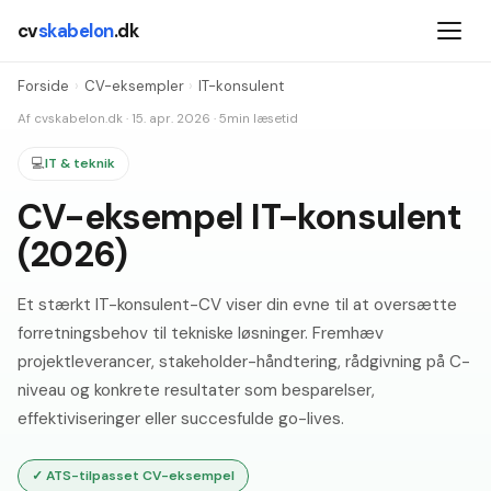
cv
skabelon
.dk
Forside
›
CV-eksempler
›
IT-konsulent
Af
cvskabelon.dk
·
15. apr. 2026
·
5
min læsetid
💻
IT & teknik
CV-eksempel IT-konsulent
(2026)
Et stærkt IT-konsulent-CV viser din evne til at oversætte
forretningsbehov til tekniske løsninger. Fremhæv
projektleverancer, stakeholder-håndtering, rådgivning på C-
niveau og konkrete resultater som besparelser,
effektiviseringer eller succesfulde go-lives.
✓
ATS-tilpasset CV-eksempel