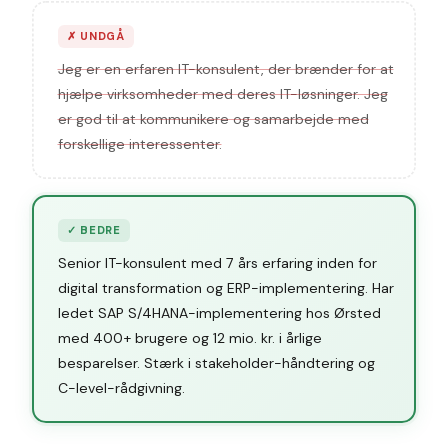
✗
UNDGÅ
Jeg er en erfaren IT-konsulent, der brænder for at
hjælpe virksomheder med deres IT-løsninger. Jeg
er god til at kommunikere og samarbejde med
forskellige interessenter.
✓
BEDRE
Senior IT-konsulent med 7 års erfaring inden for
digital transformation og ERP-implementering. Har
ledet SAP S/4HANA-implementering hos Ørsted
med 400+ brugere og 12 mio. kr. i årlige
besparelser. Stærk i stakeholder-håndtering og
C-level-rådgivning.