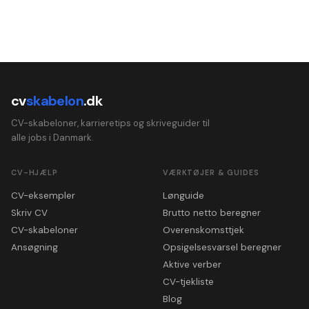
cv
skabelon
.dk
CV-skabeloner, karrieretips og skriveguider til
alle jobs i Danmark.
CV-HJÆLP
VÆRKTØJER & GUIDES
CV-eksempler
Lønguide
Skriv CV
Brutto netto beregner
CV-skabeloner
Overenskomsttjek
Ansøgning
Opsigelsesvarsel beregner
Aktive verber
CV-tjekliste
Blog