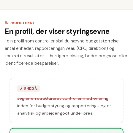
📝 PROFILTEKST
En profil, der viser styringsevne
I din profil som controller skal du nævne budgetstørrelse,
antal enheder, rapporteringsniveau (CFO, direktion) og
konkrete resultater — hurtigere closing, bedre prognose eller
identificerede besparelser.
✗
UNDGÅ
Jeg er en struktureret controller med erfaring
inden for budgetstyring og rapportering. Jeg er
analytisk og arbejder godt under pres.