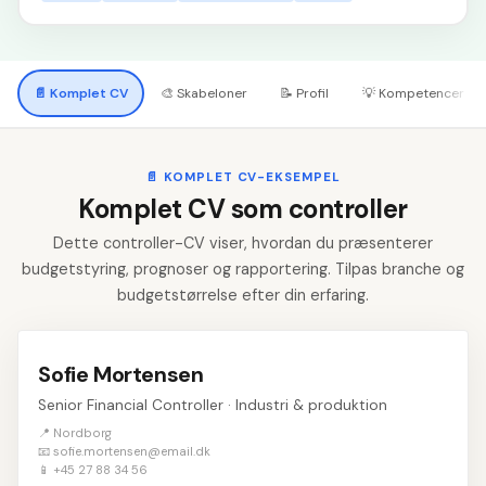
📄
Komplet CV
🎨
Skabeloner
📝
Profil
💡
Kompetencer
📄
KOMPLET CV-EKSEMPEL
Komplet CV som controller
Dette controller-CV viser, hvordan du præsenterer
budgetstyring, prognoser og rapportering. Tilpas branche og
budgetstørrelse efter din erfaring.
Sofie Mortensen
Senior Financial Controller · Industri & produktion
📍 Nordborg
📧 sofie.mortensen@email.dk
📱 +45 27 88 34 56