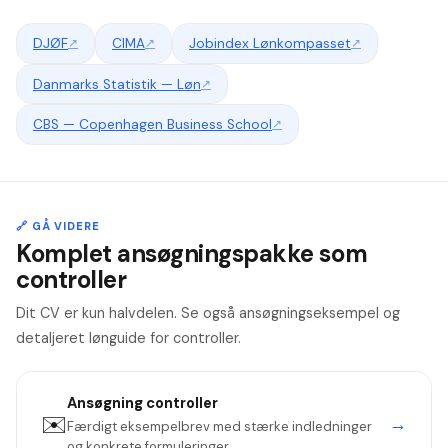
DJØF
↗
CIMA
↗
Jobindex Lønkompasset
↗
Danmarks Statistik — Løn
↗
CBS — Copenhagen Business School
↗
🔗 GÅ VIDERE
Komplet ansøgningspakke som
controller
Dit CV er kun halvdelen. Se også ansøgningseksempel og
detaljeret lønguide for controller.
Ansøgning
controller
✉️
→
Færdigt eksempelbrev med stærke indledninger
og konkrete formuleringer.