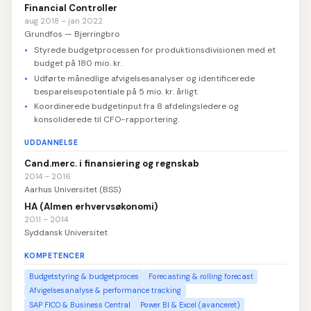
Financial Controller
aug 2018 – jan 2022
Grundfos — Bjerringbro
Styrede budgetprocessen for produktionsdivisionen med et
budget på 180 mio. kr.
Udførte månedlige afvigelsesanalyser og identificerede
besparelsespotentiale på 5 mio. kr. årligt.
Koordinerede budgetinput fra 8 afdelingsledere og
konsoliderede til CFO-rapportering.
UDDANNELSE
Cand.merc. i finansiering og regnskab
2014 – 2016
Aarhus Universitet (BSS)
HA (Almen erhvervsøkonomi)
2011 – 2014
Syddansk Universitet
KOMPETENCER
Budgetstyring & budgetproces
Forecasting & rolling forecast
Afvigelsesanalyse & performance tracking
SAP FICO & Business Central
Power BI & Excel (avanceret)