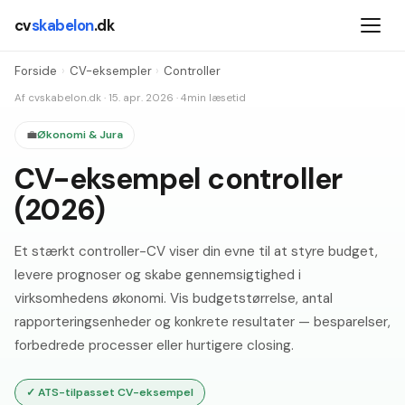
cv
skabelon
.dk
Forside
›
CV-eksempler
›
Controller
Af
cvskabelon.dk
·
15. apr. 2026
·
4
min læsetid
💼
Økonomi & Jura
CV-eksempel controller
(2026)
Et stærkt controller-CV viser din evne til at styre budget,
levere prognoser og skabe gennemsigtighed i
virksomhedens økonomi. Vis budgetstørrelse, antal
rapporteringsenheder og konkrete resultater — besparelser,
forbedrede processer eller hurtigere closing.
✓
ATS-tilpasset CV-eksempel