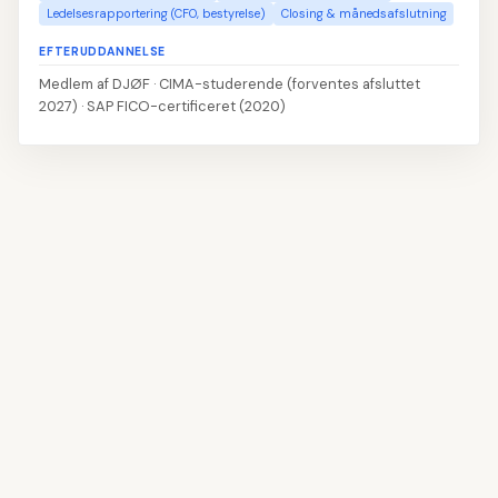
Ledelsesrapportering (CFO, bestyrelse)
Closing & månedsafslutning
EFTERUDDANNELSE
Medlem af DJØF · CIMA-studerende (forventes afsluttet
2027) · SAP FICO-certificeret (2020)
👤
Udfyld navn og kontaktoplysninger
1
📝
Skriv din profiltekst
2
💼
Tilføj erhvervserfaring
3
🎓
Angiv din uddannelse
4
💡
Vælg dine kompetencer
5