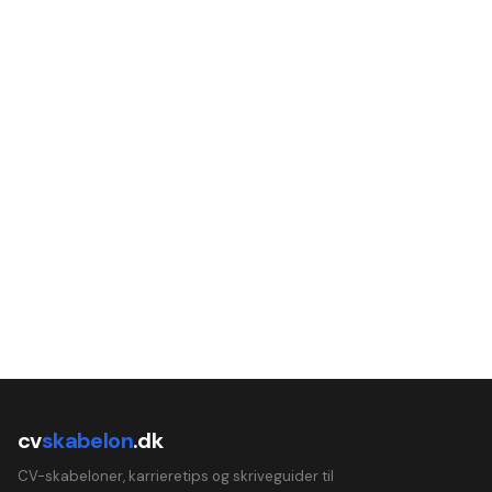
cv
skabelon
.dk
CV-skabeloner, karrieretips og skriveguider til