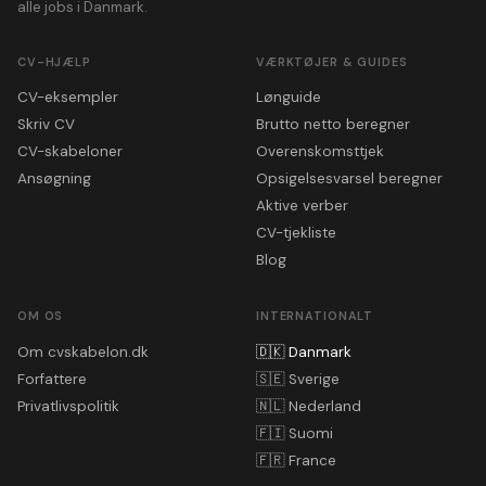
alle jobs i Danmark.
CV-HJÆLP
VÆRKTØJER & GUIDES
CV-eksempler
Lønguide
Skriv CV
Brutto netto beregner
CV-skabeloner
Overenskomsttjek
Ansøgning
Opsigelsesvarsel beregner
Aktive verber
CV-tjekliste
Blog
OM OS
INTERNATIONALT
Om cvskabelon.dk
🇩🇰
Danmark
Forfattere
🇸🇪
Sverige
Privatlivspolitik
🇳🇱
Nederland
🇫🇮
Suomi
🇫🇷
France