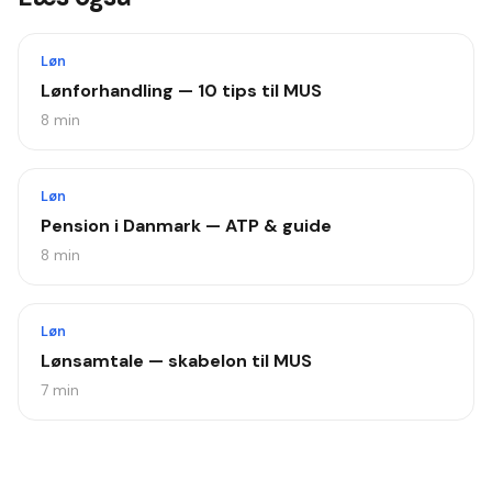
Løn
Lønforhandling — 10 tips til MUS
8
min
Løn
Pension i Danmark — ATP & guide
8
min
Løn
Lønsamtale — skabelon til MUS
7
min