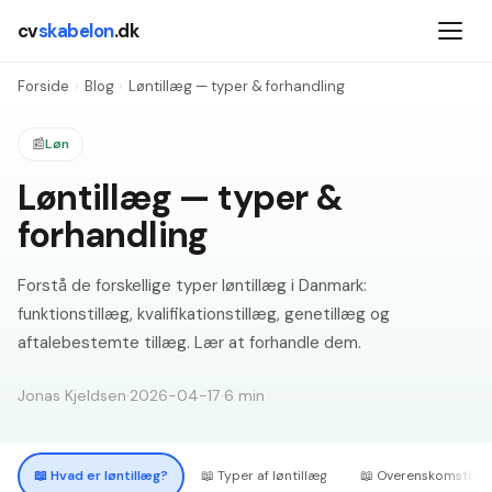
cv
skabelon
.dk
Forside
›
Blog
›
Løntillæg — typer & forhandling
📰
Løn
Løntillæg — typer &
forhandling
Forstå de forskellige typer løntillæg i Danmark:
funktionstillæg, kvalifikationstillæg, genetillæg og
aftalebestemte tillæg. Lær at forhandle dem.
Jonas Kjeldsen
·
2026-04-17
·
6
min
📖
Hvad er løntillæg?
📖
Typer af løntillæg
📖
Overenskomstbest